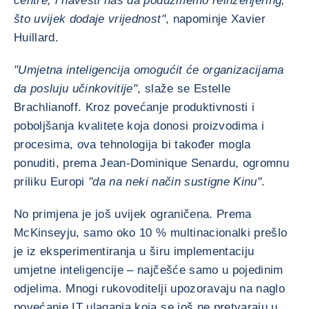
centre, i navesti nas da poduzmemo reinženjering,
što uvijek dodaje vrijednost"
, napominje Xavier
Huillard.
"Umjetna inteligencija omogućit će organizacijama
da posluju učinkovitije"
, slaže se Estelle
Brachlianoff. Kroz povećanje produktivnosti i
poboljšanja kvalitete koja donosi proizvodima i
procesima, ova tehnologija bi također mogla
ponuditi, prema Jean-Dominique Senardu, ogromnu
priliku Europi
"da na neki način sustigne Kinu"
.
No primjena je još uvijek ograničena. Prema
McKinseyju, samo oko 10 % multinacionalki prešlo
je iz eksperimentiranja u širu implementaciju
umjetne inteligencije – najčešće samo u pojedinim
odjelima. Mnogi rukovoditelji upozoravaju na naglo
povećanje IT ulaganja koja se još ne pretvaraju u