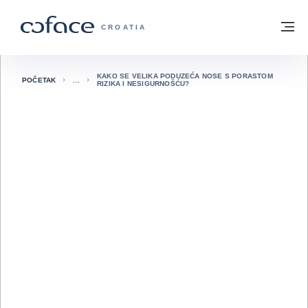
Saznajte više
Povratak na početnu stranicu
Iz
COFACE FOR TRADE - POČETNA STRAN
CROATIA
KAKO SE VELIKA PODUZEĆA NOSE S PORASTOM
POČETAK
RIZIKA I NESIGURNOŠĆU?