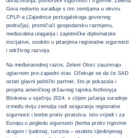
obrazovanja, pomorske sigurnosti i trgovine. Zelena
Gora redovito surađuje s tim zemljama u okviru
CPLP-a (Zajednice portugalskoga govornog
područja), promičući gospodarsku razmjenu,
međusobna ulaganja i zajedničke diplomatske
inicijative, osobito u pitanjima regionalne sigurnosti
i održivog razvoja.
Na međunarodnoj razini, Zeleni Otoci zauzimaju
uglavnom pro-zapadni stav. Očekuje se da će SAD
ostati glavni politički partner, što je pokazala i
posjeta američkog državnog tajnika Anthonyja
Blinkena u siječnju 2024. s ciljem jačanja suradnje
između dviju zemalja radi osiguranja regionalne
sigurnosti i borbe protiv piratstva. Isto vrijedi i za
Europu u pogledu sigurnosti (borba protiv trgovine
drogom i ljudima), turizma – osobito Ujedinjenog