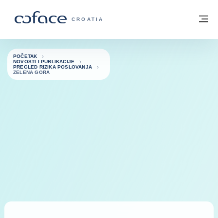
Saznajte više
Povratak na početnu stranicu
Iz
COFACE FOR TRADE - POČETNA STRAN
CROATIA
POČETAK
NOVOSTI I PUBLIKACIJE
PREGLED RIZIKA POSLOVANJA
ZELENA GORA