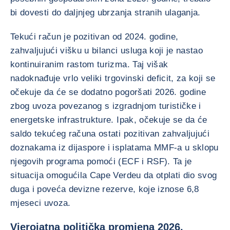
bi dovesti do daljnjeg ubrzanja stranih ulaganja.
Tekući račun je pozitivan od 2024. godine,
zahvaljujući višku u bilanci usluga koji je nastao
kontinuiranim rastom turizma. Taj višak
nadoknađuje vrlo veliki trgovinski deficit, za koji se
očekuje da će se dodatno pogoršati 2026. godine
zbog uvoza povezanog s izgradnjom turističke i
energetske infrastrukture. Ipak, očekuje se da će
saldo tekućeg računa ostati pozitivan zahvaljujući
doznakama iz dijaspore i isplatama MMF-a u sklopu
njegovih programa pomoći (ECF i RSF). Ta je
situacija omogućila Cape Verdeu da otplati dio svog
duga i poveća devizne rezerve, koje iznose 6,8
mjeseci uvoza.
Vjerojatna politička promjena 2026.