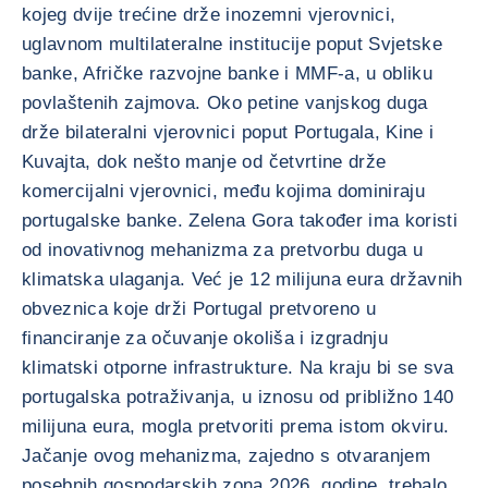
kojeg dvije trećine drže inozemni vjerovnici,
uglavnom multilateralne institucije poput Svjetske
banke, Afričke razvojne banke i MMF-a, u obliku
povlaštenih zajmova. Oko petine vanjskog duga
drže bilateralni vjerovnici poput Portugala, Kine i
Kuvajta, dok nešto manje od četvrtine drže
komercijalni vjerovnici, među kojima dominiraju
portugalske banke. Zelena Gora također ima koristi
od inovativnog mehanizma za pretvorbu duga u
klimatska ulaganja. Već je 12 milijuna eura državnih
obveznica koje drži Portugal pretvoreno u
financiranje za očuvanje okoliša i izgradnju
klimatski otporne infrastrukture. Na kraju bi se sva
portugalska potraživanja, u iznosu od približno 140
milijuna eura, mogla pretvoriti prema istom okviru.
Jačanje ovog mehanizma, zajedno s otvaranjem
posebnih gospodarskih zona 2026. godine, trebalo