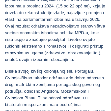
izborima u prosincu 2024. (15 od 22 općine), koja je
dovela do rekonstrukcije vlade, najavljuje promjenu
vlasti na parlamentarnim izborima u travnju 2026.
Ovaj rezultat odražava nezadovoljstvo stanovništva
socioekonomskim ishodima politika MPD-a, koje
nisu uspjele značajno poboljšati životne uvjete
(ukloniti ekstremno siromaštvo) ili osigurati pristup
osnovnim uslugama (zdravstvo, obrazovanje itd.),
unatoč svojim izbornim obećanjima.
Bliska svojoj bivšoj kolonijalnoj sili, Portugalu,
Gvineja-Bisao također održava vrlo dobre odnose s
drugim afričkim zemljama portugalskog govornog
područja, odnosno Angolom, Mozambikom i
Gvinejom Bisau. Ti se odnosi odražavaju u
bilateralnim sporazumima u područjima