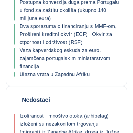
Postupna konverzija duga prema Portugalu
u fond za zaštitu okoliša (ukupno 140
milijuna eura)
Dva sporazuma o financiranju s MMF-om,
Prošireni kreditni okvir (ECF) i Okvir za
otpornost i održivost (RSF)
Veza kapverdskog eskuda za euro,
zajamčena portugalskim ministarstvom
financija
Ulazna vrata u Zapadnu Afriku
Nedostaci
Izoliranost i mnoštvo otoka (arhipelag)
izloženi su nezakonitom trgovanju
(migranti iz Zapadne Afrike, droga iz Južne