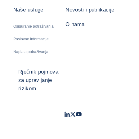
Naše usluge
Novosti i publikacije
O nama
Osiguranje potraživanja
Poslovne informacije
Naplata potraživanja
Rječnik pojmova
za upravljanje
rizikom
LinkedIn
Twitter
Youtube
- Coface
- Coface
- Coface