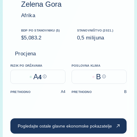
Zelena Gora
Afrika
BDP PO STANOVNIKU ($)
STANOVNIŠTVO (2021.)
$5,083.2
0,5 milijuna
Procjena
RIZIK PO DRŽAVAMA
POSLOVNA KLIMA
A
B
4
Help
Help
A4
B
PRETHODNO
PRETHODNO
Pogledajte ostale glavne ekonomske pokazatelje