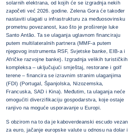
solarnih elektrana, od kojih će se izgradnja nekih
započeti već 2026. godine. Zelena Gora će također
nastaviti ulagati u infrastrukturu za međuosovinsku
prometnu povezanost, kao što je proširenje luke
Santo Antão. Ta se ulaganja uglavnom financiraju
putem multilateralnih partnera (MMF-a putem
njegovog instrumenta RSF, Svjetske banke, EIB-a i
Afričke razvojne banke). Izgradnja velikih turističkih
kompleksa – uključujući smještaj, restorane i golf
terene – financira se izravnim stranim ulaganjima
(FDI) (Portugal, Španjolska, Nizozemska,
Francuska, SAD i Kina). Međutim, ta ulaganja neće
omogućiti diverzifikaciju gospodarstva, koje ostaje
ranjivo na moguće usporavanje u Europi.
S obzirom na to da je kaboverdeanski escudo vezan
za euro, jačanje europske valute u odnosu na dolar i