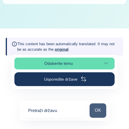
This content has been automatically translated. It may not
be as accurate as the
original
.
Odaberite temu
Odaberite odjeljak na stranici
Usporedite države
Pretraži državu
OK
Pretraži državu
0
suggestions