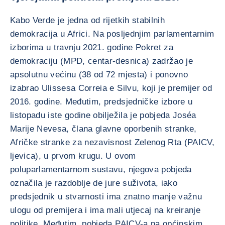
Kabo Verde je jedna od rijetkih stabilnih
demokracija u Africi. Na posljednjim parlamentarnim
izborima u travnju 2021. godine Pokret za
demokraciju (MPD, centar-desnica) zadržao je
apsolutnu većinu (38 od 72 mjesta) i ponovno
izabrao Ulissesa Correia e Silvu, koji je premijer od
2016. godine. Međutim, predsjedničke izbore u
listopadu iste godine obilježila je pobjeda Joséa
Marije Nevesa, člana glavne oporbenih stranke,
Afričke stranke za nezavisnost Zelenog Rta (PAICV,
ljevica), u prvom krugu. U ovom
poluparlamentarnom sustavu, njegova pobjeda
označila je razdoblje de jure suživota, iako
predsjednik u stvarnosti ima znatno manje važnu
ulogu od premijera i ima mali utjecaj na kreiranje
politike. Međutim, pobjeda PAICV-a na općinskim