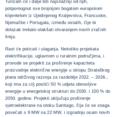
Turizam će i dalje biti najsnažniji od njih,
potpomognut sve brojnijom bogatom europskom
klijentelom iz Ujedinjenog Kraljevstva, Francuske,
Njemačke i Portugala, između ostalih, čije bi
dolazak trebalo olakšati otvaranjem novih zračnih
linija.
Rast će poticati i ulaganja. Nekoliko projekata
elektrifikacije, uglavnom u ruralnim područjima, i
provode se projekti za proširenje kapaciteta
proizvodnje električne energije u sklopu Strateškog
plana održivog razvoja za razdoblje 2022. – 2026.,
koji ima za cilj postići 50 % udjela obnovljive
energije u energetskoj strukturi do 2030. i 100 % do
2050. godine. Projekti uključuju proširenje
vjetroelektrane na otoku Santiago, čija će se snaga
povećati s 9 MW na 22 MW, i izgradnju osam novih