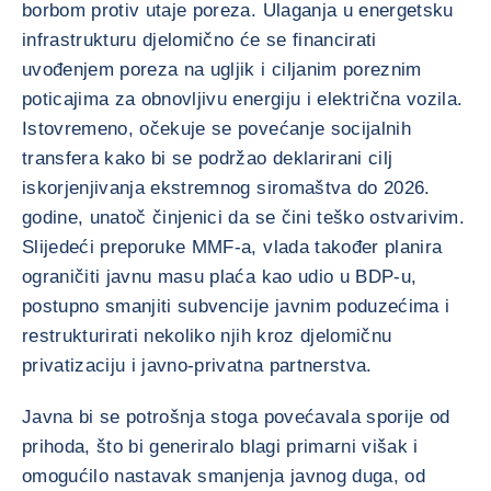
borbom protiv utaje poreza. Ulaganja u energetsku
infrastrukturu djelomično će se financirati
uvođenjem poreza na ugljik i ciljanim poreznim
poticajima za obnovljivu energiju i električna vozila.
Istovremeno, očekuje se povećanje socijalnih
transfera kako bi se podržao deklarirani cilj
iskorjenjivanja ekstremnog siromaštva do 2026.
godine, unatoč činjenici da se čini teško ostvarivim.
Slijedeći preporuke MMF-a, vlada također planira
ograničiti javnu masu plaća kao udio u BDP-u,
postupno smanjiti subvencije javnim poduzećima i
restrukturirati nekoliko njih kroz djelomičnu
privatizaciju i javno-privatna partnerstva.
Javna bi se potrošnja stoga povećavala sporije od
prihoda, što bi generiralo blagi primarni višak i
omogućilo nastavak smanjenja javnog duga, od