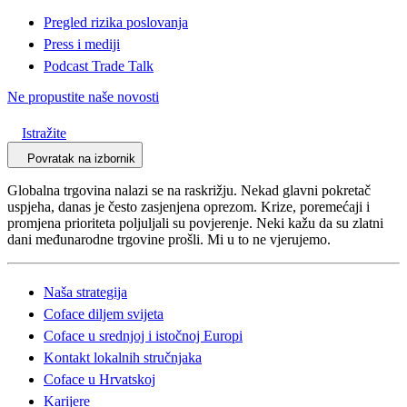
Pregled rizika poslovanja
Press i mediji
Podcast Trade Talk
Ne propustite naše novosti
Istražite
Povratak na izbornik
Globalna trgovina nalazi se na raskrižju. Nekad glavni pokretač
uspjeha, danas je često zasjenjena oprezom. Krize, poremećaji i
promjena prioriteta poljuljali su povjerenje. Neki kažu da su zlatni
dani međunarodne trgovine prošli. Mi u to ne vjerujemo.
Naša strategija
Coface diljem svijeta
Coface u srednjoj i istočnoj Europi
Kontakt lokalnih stručnjaka
Coface u Hrvatskoj
Karijere