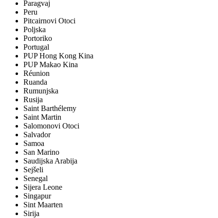
Paragvaj
Peru
Pitcairnovi Otoci
Poljska
Portoriko
Portugal
PUP Hong Kong Kina
PUP Makao Kina
Réunion
Ruanda
Rumunjska
Rusija
Saint Barthélemy
Saint Martin
Salomonovi Otoci
Salvador
Samoa
San Marino
Saudijska Arabija
Sejšeli
Senegal
Sijera Leone
Singapur
Sint Maarten
Sirija