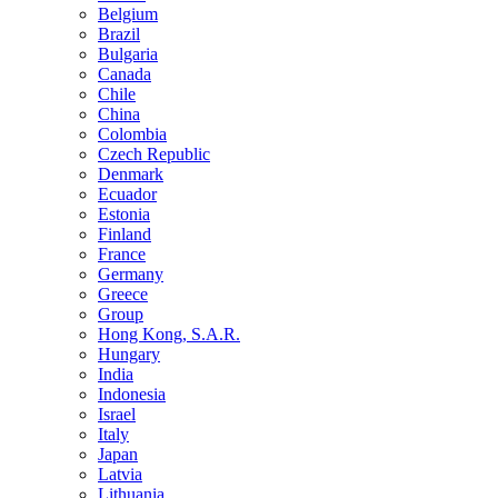
Belgium
Brazil
Bulgaria
Canada
Chile
China
Colombia
Czech Republic
Denmark
Ecuador
Estonia
Finland
France
Germany
Greece
Group
Hong Kong, S.A.R.
Hungary
India
Indonesia
Israel
Italy
Japan
Latvia
Lithuania