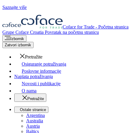
Saznajte više
Coface for Trade - Početna stranica
Grupe Coface
Croatia
Povratak na početnu stranicu
Izbornik
Zatvori izbornik
Pretražite
Osiguranje potraživanja
Poslovne informacije
Naplata potraživanja
Novosti i publikacije
O nama
Pretražite
Ostale stranice
Argentina
Australia
Austria
Baltics