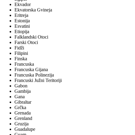
Ekvador
Ekvatorska Gvineja
Eritreja
Estonija
Esvatini
Etiopija
Falklandski Otoci
Farski Otoci
Fidži
Filipini
Finska
Francuska
Francuska Gijana
Francuska Polinezija
Francuski Južni Teritoriji
Gabon
Gambija
Gana
Gibraltar
Grčka
Grenada
Grenland
Gruzija
Guadalupe
Guam