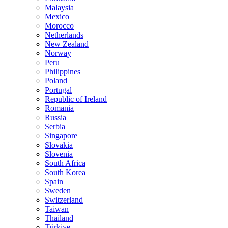
Malaysia
Mexico
Morocco
Netherlands
New Zealand
Norway
Peru
Philippines
Poland
Portugal
Republic of Ireland
Romania
Russia
Serbia
Singapore
Slovakia
Slovenia
South Africa
South Korea
Spain
Sweden
Switzerland
Taiwan
Thailand
Türkiye