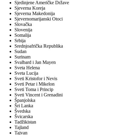
Sjedinjene Američke Države
Sjeverna Koreja
Sjeverna Makedonija
Sjevernomarijanski Otoci
Slovačka
Slovenija
Somalija
Srbija
Srednjoafrička Republika
Sudan
Surinam
Svalbard i Jan Mayen
Sveta Helena
Sveta Lucija
Sveti Kristofor i Nevis
Sveti Petar i Mikelon
Sveti Toma i Princip
Sveti Vincent i Grenadini
Španjolska
Šri Lanka
Švedska
Švicarska
Tadžikistan
Tajland
Tajvan