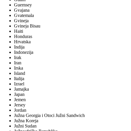
Guernsey
Gvajana
Gvatemala
Gvineja
Gvineja Bisau
Haiti
Honduras
Hrvatska
Indija
Indonezija
Irak
Iran
Irska
Island
Italija
Izrael
Jamajka
Japan
Jemen
Jersey
Jordan
Južna Georgia i Otoci Južni Sandwich
Južna Koreja
Južni Sudan