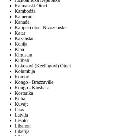
Južnoafrička Republika
Kajmanski Otoci
Kambodža
Kamerun
Kanada
Karipski otoci Nizozemske
Katar
Kazahstan
Kenija
Kina
Kirgistan
Kiribati
Kokosovi (Keelingovi) Otoci
Kolumbija
Komori
Kongo - Brazzaville
Kongo - Kinshasa
Kostarika
Kuba
Kuvajt
Laos
Latvija
Lesoto
Libanon
Liberija