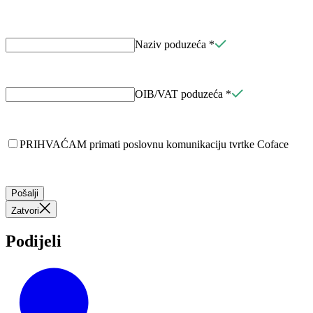
Naziv poduzeća
*
OIB/VAT poduzeća
*
PRIHVAĆAM primati poslovnu komunikaciju tvrtke Coface
Pošalji
Zatvori
Podijeli