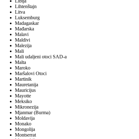
Libija
Lihtenštajn
Litva
Luksemburg
Madagaskar
Mađarska
Malavi
Maldivi
Malezija
Mali
Mali udaljeni otoci SAD-a
Malta
Maroko
Maršalovi Otoci
Martinik
Mauretanija
Mauricijus
Mayotte
Meksiko
Mikronezija
Mjanmar (Burma)
Moldavija
Monako
Mongolija
Montserrat