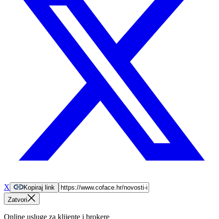
X
Kopiraj link
Zatvori
Online usluge za klijente i brokere