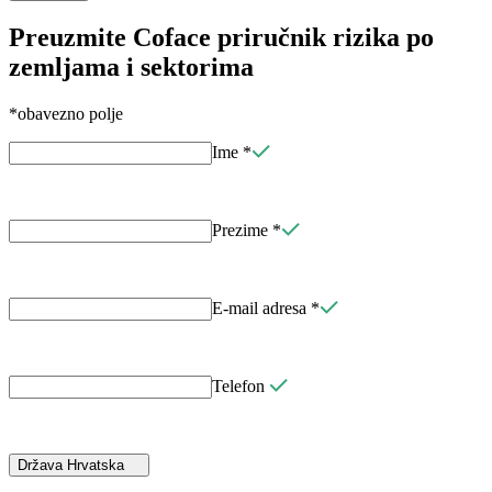
Preuzmite Coface priručnik rizika po
zemljama i sektorima
*obavezno polje
Ime
*
Prezime
*
E-mail adresa
*
Telefon
Država
Hrvatska