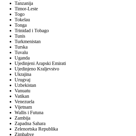
Tanzanija
Timor-Leste
Togo
Tokelau
Tonga
Trinidad i Tobago
Tunis
Turkmenistan
Turska
Tuvalu
Uganda
Ujedinjeni Arapski Emirati
Ujedinjeno Kraljevstvo
Ukrajina
Urugvaj
Uzbekistan
Vanuatu
Vatikan
Venezuela
Vijetnam
Wallis i Futuna
Zambija
Zapadna Sahara
Zelenortska Republika
Zimbabve