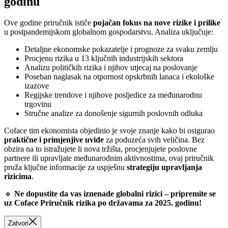
godinu
Ove godine priručnik ističe
pojačan fokus na nove rizike i prilike
u postpandemijskom globalnom gospodarstvu. Analiza uključuje:
Detaljne ekonomske pokazatelje i prognoze za svaku zemlju
Procjenu rizika u 13 ključnih industrijskih sektora
Analizu političkih rizika i njihov utjecaj na poslovanje
Poseban naglasak na otpornost opskrbnih lanaca i ekološke
izazove
Regijske trendove i njihove posljedice za međunarodnu
trgovinu
Stručne analize za donošenje sigurnih poslovnih odluka
Coface tim ekonomista objedinio je svoje znanje kako bi osigurao
praktične i primjenjive uvide
za poduzeća svih veličina. Bez
obzira na to istražujete li nova tržišta, procjenjujete poslovne
partnere ili upravljate međunarodnim aktivnostima, ovaj priručnik
pruža ključne informacije za uspješnu
strategiju upravljanja
rizicima
.
🔹
Ne dopustite da vas iznenade globalni rizici – pripremite se
uz Coface Priručnik rizika po državama za 2025. godinu!
Zatvori