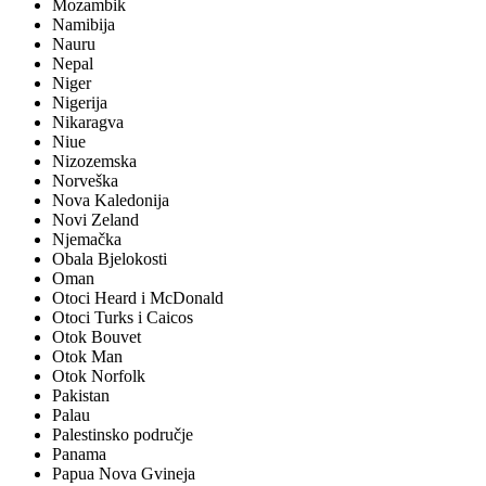
Mozambik
Namibija
Nauru
Nepal
Niger
Nigerija
Nikaragva
Niue
Nizozemska
Norveška
Nova Kaledonija
Novi Zeland
Njemačka
Obala Bjelokosti
Oman
Otoci Heard i McDonald
Otoci Turks i Caicos
Otok Bouvet
Otok Man
Otok Norfolk
Pakistan
Palau
Palestinsko područje
Panama
Papua Nova Gvineja