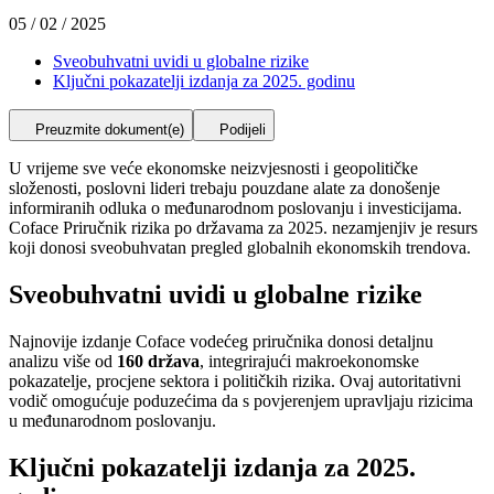
05 / 02 / 2025
Sveobuhvatni uvidi u globalne rizike
Ključni pokazatelji izdanja za 2025. godinu
Preuzmite dokument(e)
Podijeli
U vrijeme sve veće ekonomske neizvjesnosti i geopolitičke
složenosti, poslovni lideri trebaju pouzdane alate za donošenje
informiranih odluka o međunarodnom poslovanju i investicijama.
Coface Priručnik rizika po državama za 2025. nezamjenjiv je resurs
koji donosi sveobuhvatan pregled globalnih ekonomskih trendova.
Sveobuhvatni uvidi u globalne rizike
Najnovije izdanje Coface vodećeg priručnika donosi detaljnu
analizu više od
160 država
, integrirajući makroekonomske
pokazatelje, procjene sektora i političkih rizika. Ovaj autoritativni
vodič omogućuje poduzećima da s povjerenjem upravljaju rizicima
u međunarodnom poslovanju.
Ključni pokazatelji izdanja za 2025.