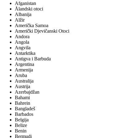
Afganistan
Ålandski otoci
Albanija
Alžir
Američka Samoa
Američki Djevičanski Otoci
Andora
Angola
Angvila
Antarktika
Antigva i Barbuda
Argentina
Armenija
Aruba
Australija
Austrija
Azerbajdžan
Bahami
Bahrein
Bangladeš
Barbados
Belgija
Belize
Benin
Bermudi