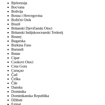
Bjelorusija
Bocvana
Bolivija
Bosna i Hercegovina
Božićni Otok
Brazil
Britanski Djevičanski Otoci
Britanski Indijskooceanski Teritorij
Brunej
Bugarska
Burkina Faso
Burundi
Butan
Cipar
Cookovi Otoci
Crna Gora
Curaçao
Čad
Češka
Čile
Danska
Dominika
Dominikanska Republika
Džibuti
Egipat