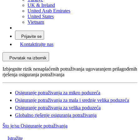
UK & Ireland
United Arab Emirates
United States
Vietnam
Prijavite se
Kontaktirajte nas
Povratak na izbornik
Izbjegnite rizik nenaplaćenih potraživanja ugovaranjem prilagođenih
rješenja osiguranja potraživanja
Osiguranje potraživanja za mikro poduzeća
Osiguranje potraživanja za mala i srednje velika poduzeća
Osiguranje potraživanja za velika poduzeća
Globalno rješenje osiguranja potraživanja
Što je/su Osiguranje potraživanja
Istražite