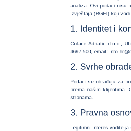
analiza. Ovi podaci nisu p
izvještaja (RGFI) koji vod
1. Identitet i k
Coface Adriatic d.o.o., U
4697 500, email: info-hr
2. Svrhe obrad
Podaci se obrađuju za pro
prema našim klijentima. O
stranama.
3. Pravna osno
Legitimni interes voditelj