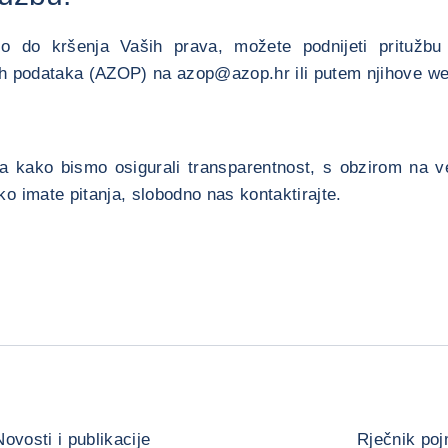
o do kršenja Vaših prava, možete podnijeti pritužb
ih podataka (AZOP) na azop@azop.hr ili putem njihove we
a kako bismo osigurali transparentnost, s obzirom na vel
ko imate pitanja, slobodno nas kontaktirajte.
Novosti i publikacije
Rječnik poj