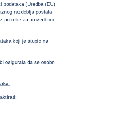
ti podataka (Uredba (EU)
aznog razdoblja postala
bez potrebe za provedbom
aka koji je stupio na
bi osigurala da se osobni
taka.
ktirati: