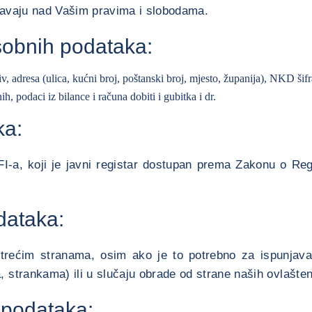
adavaju nad Vašim pravima i slobodama.
osobnih podataka:
iv, adresa (ulica, kućni broj, poštanski broj, mjesto, županija), NKD šif
h, podaci iz bilance i računa dobiti i gubitka i dr.
ka:
I-a, koji je javni registar dostupan prema Zakonu o Regis
odataka:
 trećim stranama, osim ako je to potrebno za ispunjava
 strankama) ili u slučaju obrade od strane naših ovlašteni
 podataka: