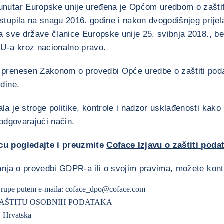
unutar Europske unije uređena je Općom uredbom o zašti
tupila na snagu 2016. godine i nakon dvogodišnjeg prijel
za sve države članice Europske unije 25. svibnja 2018., 
EU-a kroz nacionalno pravo.
prenesen Zakonom o provedbi Opće uredbe o zaštiti podat
dine.
a je stroge politike, kontrole i nadzor usklađenosti kako 
 odgovarajući način.
cu pogledajte i preuzmite
Coface Izjavu o zaštiti poda
anja o provedbi GDPR-a ili o svojim pravima, možete konta
Grupe putem e-maila:
coface_dpo@coface.com
ZAŠTITU OSOBNIH PODATAKA
, Hrvatska