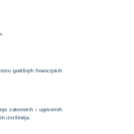
ra.
tru godišnjih financijskih
nje zakonskih i ugovornih
h izvršitelja.