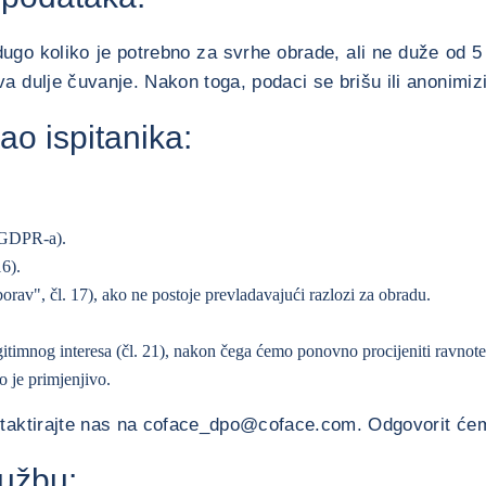
dugo koliko je potrebno za svrhe obrade, ali ne duže od 
a dulje čuvanje. Nakon toga, podaci se brišu ili anonimizi
ao ispitanika:
5 GDPR-a).
16).
orav", čl. 17), ako ne postoje prevladavajući razlozi za obradu.
itimnog interesa (čl. 21), nakon čega ćemo ponovno procijeniti ravnot
o je primjenjivo.
ntaktirajte nas na coface_dpo@coface.com. Odgovorit će
tužbu: