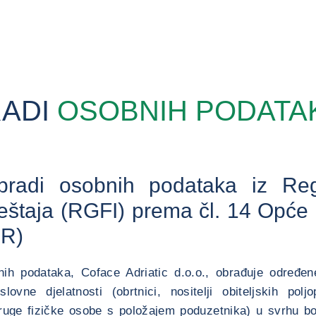
RADI
OSOBNIH PODATA
bradi osobnih podataka iz Regi
vještaja (RGFI) prema čl. 14 Opće 
PR)
nih podataka, Coface Adriatic d.o.o., obrađuje određen
ovne djelatnosti (obrtnici, nositelji obiteljskih polj
uge fizičke osobe s položajem poduzetnika) u svrhu bon