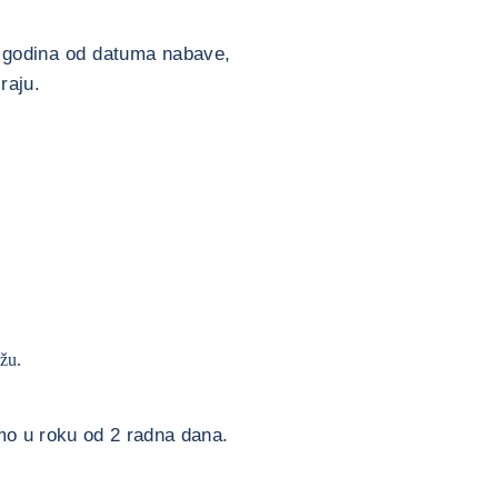
5 godina od datuma nabave,
raju.
ežu.
mo u roku od 2 radna dana.