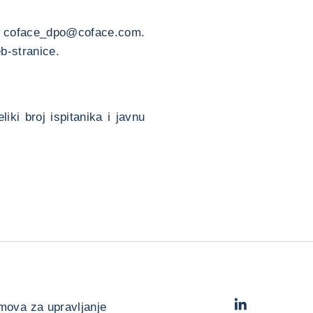
u coface_dpo@coface.com.
b-stranice.
iki broj ispitanika i javnu
LinkedIn
- Cofac
mova za upravljanje