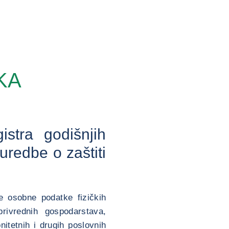
KA
stra godišnjih
uredbe o zaštiti
e osobne podatke fizičkih
oprivrednih gospodarstava,
itetnih i drugih poslovnih