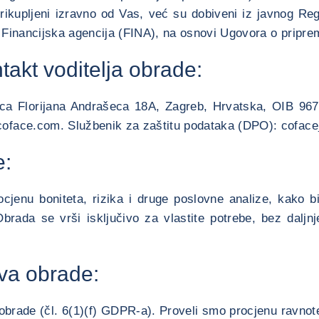
rikupljeni izravno od Vas, već su dobiveni iz javnog Regi
i Financijska agencija (FINA), na osnovi Ugovora o priprem
ontakt voditelja obrade:
lica Florijana Andrašeca 18A, Zagreb, Hrvatska, OIB 96
@coface.com. Službenik za zaštitu podataka (DPO): cofa
e:
cjenu boniteta, rizika i druge poslovne analize, kako 
brada se vrši isključivo za vlastite potrebe, bez daljn
va obrade:
a obrade (čl. 6(1)(f) GDPR-a). Proveli smo procjenu ravnot