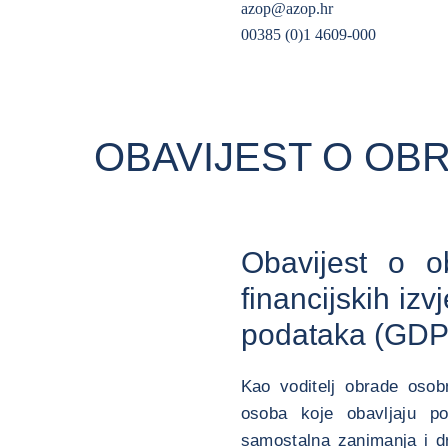
azop@azop.hr
00385 (0)1 4609-000
OBAVIJEST O OB
Obavijest o o
financijskih iz
podataka (GD
Kao voditelj obrade osob
osoba koje obavljaju posl
samostalna zanimanja i dr