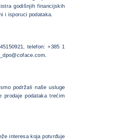
stra godišnjih financijskih
i i isporuci podataka.
745150921, telefon: +385 1
ce_dpo@coface.com.
bismo podržali naše usluge
je prodaje podataka trećim
eže interesa koja potvrđuje