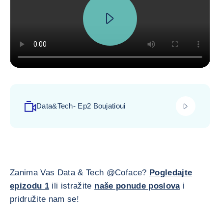
play_video
Data&Tech- Ep2 Boujatioui
Zanima Vas Data & Tech @Coface?
Pogledajte
epizodu 1
ili istražite
naše ponude poslova
i
pridružite nam se!