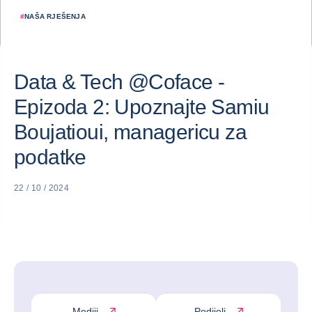
#
NAŠA RJEŠENJA
Data & Tech @Coface -
Epizoda 2: Upoznajte Samiu
Boujatioui, managericu za
podatke
22 / 10 / 2024
Mediji
Podijeli