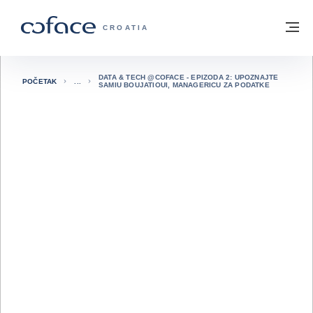
Saznajte više
Povratak na početnu stranicu
Iz
COFACE FOR TRADE - POČETNA STRAN
CROATIA
DATA & TECH @COFACE - EPIZODA 2: UPOZNAJTE
POČETAK
SAMIU BOUJATIOUI, MANAGERICU ZA PODATKE