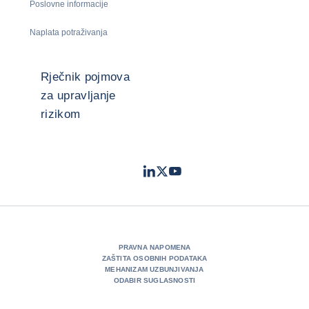
Poslovne informacije
Naplata potraživanja
Rječnik pojmova
za upravljanje
rizikom
LinkedIn
Twitter
Youtube
- Coface
- Coface
- Coface
PRAVNA NAPOMENA
ZAŠTITA OSOBNIH PODATAKA
MEHANIZAM UZBUNJIVANJA
ODABIR SUGLASNOSTI