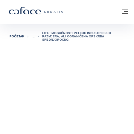
Saznajte više
Povratak na početnu stranicu
Iz
COFACE FOR TRADE - POČETNA STRAN
CROATIA
LITIJ: MOGUĆNOSTI VELIKIH INDUSTRIJSKIH
POČETAK
RAZMJERA, ALI OGRANIČENA OPSKRBA
SREDNJOROČNO.