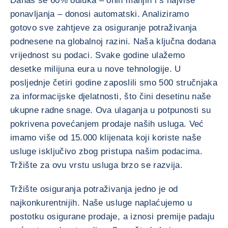
Danas se 60% odluka – onih manjih i s najviše
ponavljanja – donosi automatski. Analiziramo
gotovo sve zahtjeve za osiguranje potraživanja
podnesene na globalnoj razini. Naša ključna dodana
vrijednost su podaci. Svake godine ulažemo
desetke milijuna eura u nove tehnologije. U
posljednje četiri godine zaposlili smo 500 stručnjaka
za informacijske djelatnosti, što čini desetinu naše
ukupne radne snage. Ova ulaganja u potpunosti su
pokrivena povećanjem prodaje naših usluga. Već
imamo više od 15.000 klijenata koji koriste naše
usluge isključivo zbog pristupa našim podacima.
Tržište za ovu vrstu usluga brzo se razvija.
Tržište osiguranja potraživanja jedno je od
najkonkurentnijih. Naše usluge naplaćujemo u
postotku osigurane prodaje, a iznosi premije padaju