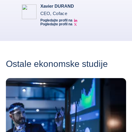
Xavier DURAND
CEO, Coface
Pogledajte profil na
Linkedin Xavier Durand
Pogledajte profil na
Xavier Twitter
Ostale ekonomske studije