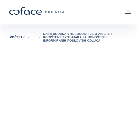
Saznajte više
Povratak na početnu stranicu
Iz
COFACE FOR TRADE - POČETNA STRAN
CROATIA
NAŠA DODANA VRIJEDNOSTI JE U ANALIZI I
POČETAK
KORIŠTENJU PODATAKA ZA DONOŠENJE
INFORMIRANIH POSLOVNIH ODLUKA