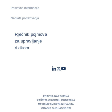
Poslovne informacije
Naplata potraživanja
Rječnik pojmova
za upravljanje
rizikom
LinkedIn
Twitter
Youtube
- Coface
- Coface
- Coface
PRAVNA NAPOMENA
ZAŠTITA OSOBNIH PODATAKA
MEHANIZAM UZBUNJIVANJA
ODABIR SUGLASNOSTI