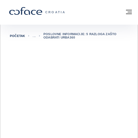
Saznajte više
Povratak na početnu stranicu
Iz
COFACE FOR TRADE - POČETNA STRAN
CROATIA
POSLOVNE INFORMACIJE: 5 RAZLOGA ZAŠTO
POČETAK
ODABRATI URBA360