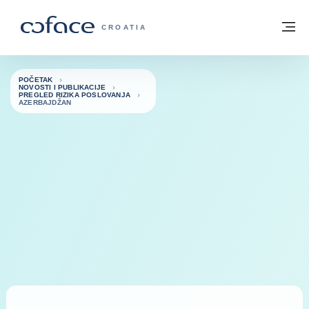
Saznajte više
Povratak na početnu stranicu
Iz
COFACE FOR TRADE - POČETNA STRAN
CROATIA
POČETAK
NOVOSTI I PUBLIKACIJE
PREGLED RIZIKA POSLOVANJA
AZERBAJDŽAN