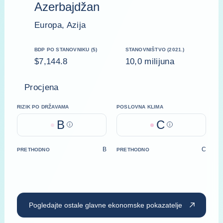
Azerbajdžan
Europa, Azija
BDP PO STANOVNIKU ($)
STANOVNIŠTVO (2021.)
$7,144.8
10,0 milijuna
Procjena
RIZIK PO DRŽAVAMA
POSLOVNA KLIMA
B
C
Help
Help
B
C
PRETHODNO
PRETHODNO
Pogledajte ostale glavne ekonomske pokazatelje