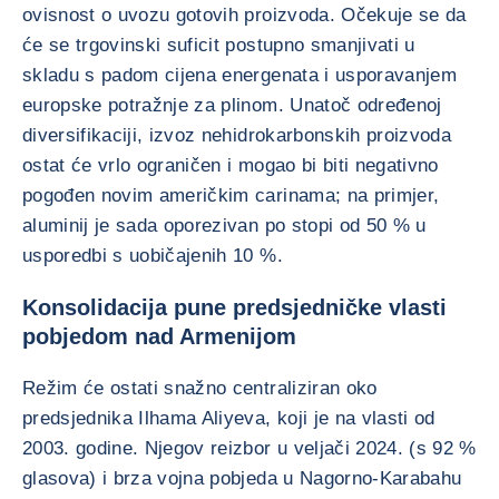
ovisnost o uvozu gotovih proizvoda. Očekuje se da
će se trgovinski suficit postupno smanjivati u
skladu s padom cijena energenata i usporavanjem
europske potražnje za plinom. Unatoč određenoj
diversifikaciji, izvoz nehidrokarbonskih proizvoda
ostat će vrlo ograničen i mogao bi biti negativno
pogođen novim američkim carinama; na primjer,
aluminij je sada oporezivan po stopi od 50 % u
usporedbi s uobičajenih 10 %.
Konsolidacija pune predsjedničke vlasti
pobjedom nad Armenijom
Režim će ostati snažno centraliziran oko
predsjednika Ilhama Aliyeva, koji je na vlasti od
2003. godine. Njegov reizbor u veljači 2024. (s 92 %
glasova) i brza vojna pobjeda u Nagorno-Karabahu