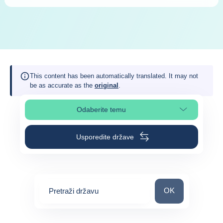
This content has been automatically translated. It may not
be as accurate as the
original
.
Odaberite temu
Odaberite odjeljak na stranici
Usporedite države
Pretraži državu
OK
Pretraži državu
0
suggestions