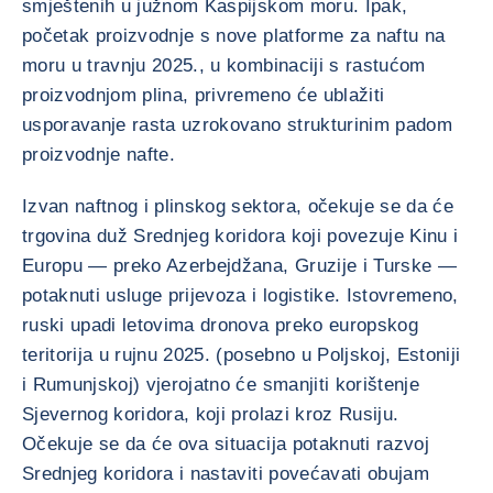
smještenih u južnom Kaspijskom moru. Ipak,
početak proizvodnje s nove platforme za naftu na
moru u travnju 2025., u kombinaciji s rastućom
proizvodnjom plina, privremeno će ublažiti
usporavanje rasta uzrokovano strukturinim padom
proizvodnje nafte.
Izvan naftnog i plinskog sektora, očekuje se da će
trgovina duž Srednjeg koridora koji povezuje Kinu i
Europu — preko Azerbejdžana, Gruzije i Turske —
potaknuti usluge prijevoza i logistike. Istovremeno,
ruski upadi letovima dronova preko europskog
teritorija u rujnu 2025. (posebno u Poljskoj, Estoniji
i Rumunjskoj) vjerojatno će smanjiti korištenje
Sjevernog koridora, koji prolazi kroz Rusiju.
Očekuje se da će ova situacija potaknuti razvoj
Srednjeg koridora i nastaviti povećavati obujam