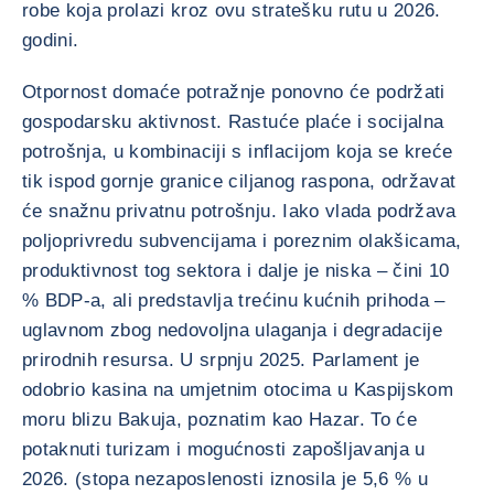
robe koja prolazi kroz ovu stratešku rutu u 2026.
godini.
Otpornost domaće potražnje ponovno će podržati
gospodarsku aktivnost. Rastuće plaće i socijalna
potrošnja, u kombinaciji s inflacijom koja se kreće
tik ispod gornje granice ciljanog raspona, održavat
će snažnu privatnu potrošnju. Iako vlada podržava
poljoprivredu subvencijama i poreznim olakšicama,
produktivnost tog sektora i dalje je niska – čini 10
% BDP-a, ali predstavlja trećinu kućnih prihoda –
uglavnom zbog nedovoljna ulaganja i degradacije
prirodnih resursa. U srpnju 2025. Parlament je
odobrio kasina na umjetnim otocima u Kaspijskom
moru blizu Bakuja, poznatim kao Hazar. To će
potaknuti turizam i mogućnosti zapošljavanja u
2026. (stopa nezaposlenosti iznosila je 5,6 % u