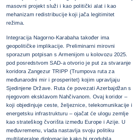
masovni projekt služi i kao politički alat i kao
mehanizam redistribucije koji jača legitimitet
režima.
Integracija Nagorno-Karabaha također ima
geopolitičke implikacije. Preliminarni mirovni
sporazum potpisan s Armenijom u kolovozu 2025.
pod posredstvom SAD-a otvorio je put za stvaranje
koridora Zangezur TRIPP (Trumpova ruta za
međunarodni mir i prosperitet) kojim upravljaju
Sjedinjene Države. Ruta će povezati Azerbajdžan s
njegovom eksklavom Nahčivanom. Ovaj koridor –
koji objedinjuje ceste, željeznice, telekomunikacije i
energetsku infrastrukturu – ojačat će ulogu zemlje
kao strateškog čvorišta između Europe i Azije. U
međuvremenu, vlada nastavlja svoju politiku
multilateralne diplomacije kako bi produbila