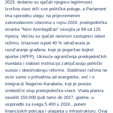
2023. dodatno su ojačali njegovu legitimnost.
Izvršna vlast drži sve političke poluge, a Parlament
ima sporednu ulogu: na prijevremenim
zakonodavnim izborima u rujnu 2024. predsjednička
stranka "Novi Azerbajdžan" osvojila je 68 od 125
mjesta. Većinu su ojačali neovisni zastupnici odani
režimu. Izlaznost ispod 40 % odražavala je
razočaranje građana, koje je pogoršao bojkot
oporbe (APFP). Ukinuće ograničenja predsjedničkih
mandata i slabost institucija zaključavaju politički
sustav i obeshrabruju reforme. Stabilnost režima ne
ovisi samo o prihodima od energetike, već i o
integraciji Nagorno-Karabaha, koji je postao
simbolični stup predsjedničke vlasti. Vlada planira
naseliti 150.000 ljudi tamo do 2027. godine, u
usporedbi sa svega 5.400 u 2024., putem
financijskih poticaja i ulaganja u infrastrukturu. Ovaj