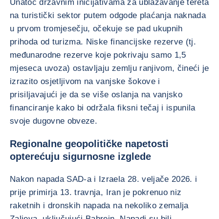
Unatoč državnim inicijativama za ublažavanje tereta
na turistički sektor putem odgode plaćanja naknada
u prvom tromjesečju, očekuje se pad ukupnih
prihoda od turizma. Niske financijske rezerve (tj.
međunarodne rezerve koje pokrivaju samo 1,5
mjeseca uvoza) ostavljaju zemlju ranjivom, čineći je
izrazito osjetljivom na vanjske šokove i
prisiljavajući je da se više oslanja na vanjsko
financiranje kako bi održala fiksni tečaj i ispunila
svoje dugovne obveze.
Regionalne geopolitičke napetosti
opterećuju sigurnosne izglede
Nakon napada SAD-a i Izraela 28. veljače 2026. i
prije primirja 13. travnja, Iran je pokrenuo niz
raketnih i dronskih napada na nekoliko zemalja
Zaljeva, uključujući Bahrein. Napadi su bili