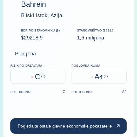
Bahrein
Bliski istok, Azija
BDP PO STANOVNIKU ($)
STANOVNIŠTVO (2021.)
$29218.9
1,6 milijuna
Procjena
RIZIK PO DRŽAVAMA
POSLOVNA KLIMA
C
A
Help
4
Help
C
A4
PRETHODNO
PRETHODNO
Pogledajte ostale glavne ekonomske pokazatelje