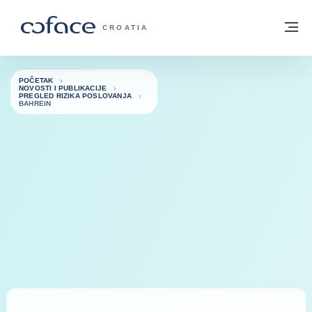
Saznajte više
Povratak na početnu stranicu
Iz
COFACE FOR TRADE - POČETNA STRAN
CROATIA
POČETAK
NOVOSTI I PUBLIKACIJE
PREGLED RIZIKA POSLOVANJA
BAHREIN