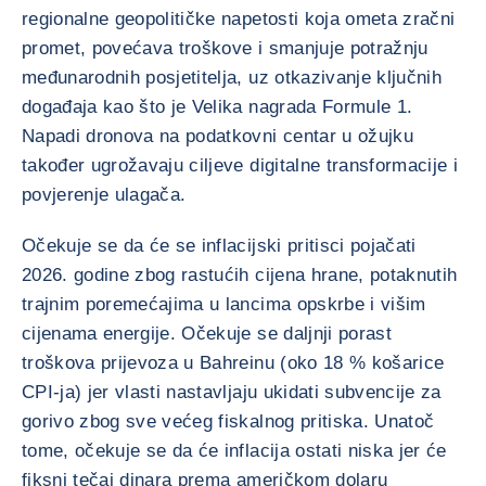
regionalne geopolitičke napetosti koja ometa zračni
promet, povećava troškove i smanjuje potražnju
međunarodnih posjetitelja, uz otkazivanje ključnih
događaja kao što je Velika nagrada Formule 1.
Napadi dronova na podatkovni centar u ožujku
također ugrožavaju ciljeve digitalne transformacije i
povjerenje ulagača.
Očekuje se da će se inflacijski pritisci pojačati
2026. godine zbog rastućih cijena hrane, potaknutih
trajnim poremećajima u lancima opskrbe i višim
cijenama energije. Očekuje se daljnji porast
troškova prijevoza u Bahreinu (oko 18 % košarice
CPI-ja) jer vlasti nastavljaju ukidati subvencije za
gorivo zbog sve većeg fiskalnog pritiska. Unatoč
tome, očekuje se da će inflacija ostati niska jer će
fiksni tečaj dinara prema američkom dolaru