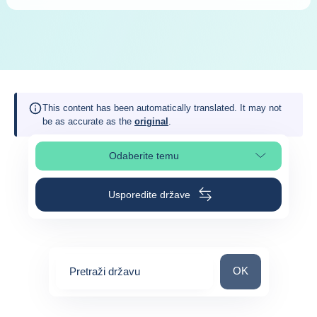
This content has been automatically translated. It may not
be as accurate as the
original
.
Odaberite temu
Odaberite odjeljak na stranici
Usporedite države
Pretraži državu
OK
Pretraži državu
0
suggestions