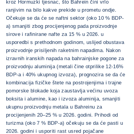
kroz Hormuzki tjesnac, što Bahrein čini vrlo
ranjivim na bilo kakve prekide u prometu ondje.
Očekuje se da će se naftni sektor (oko 10 % BDP-
a) smanjiti zbog procijenjenog pada proizvodnje
sirove i rafinirane nafte za 15 % u 2026. u
usporedbi s prethodnom godinom, uslijed obustava
proizvodnje prisiljenih raketnim napadima. Nakon
izravnih iranskih napada na bahrainjske pogone za
proizvodnju aluminija (metali čine otprilike 12-16%
BDP-a i 40% ukupnog izvoza), prognozira se da će
kombinacija fizičke štete na postrojenjima i trajne
pomorske blokade koja zaustavlja većinu uvoza
boksita i alumine, kao i izvoza aluminija, smanjiti
ukupnu proizvodnju metala u Bahreinu za
procijenjenih 20–25 % u 2026. godini. Prihodi od
turizma (oko 7 % BDP-a) očekuju se da će pasti u
2026. godini i usporiti rast usred pojačane