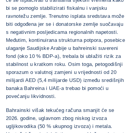
će se isplaćivati u tranšama tijekom vremena kako
bi se pomoglo stabilizirati fiskalnu i vanjsku
ravnotežu zemlje. Trenutno isplata sredstava može
biti odgođena jer se i donatorske zemlje suočavaju
s negativnim posljedicama regionalnih napetosti.
Međutim, kontinuirana strukturna potpora, posebice
ulaganje Saudijske Arabije u bahreinski suvereni
fond (oko 10 % BDP-a), trebala bi ublažiti rizik za
stabilnost u kratkom roku. Osim toga, petogodišnji
sporazum o valutnoj zamjeni u vrijednosti od 20
milijardi AED (5,4 milijarde USD) između središnjih
banaka Bahreina i UAE-a trebao bi pomoći u
povećanju likvidnosti.
Bahrainski višak tekućeg računa smanjit će se
2026. godine, uglavnom zbog niskog izvoza
ugljikovodika (50 % ukupnog izvoza) i metala.