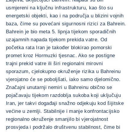
usmjereni na ključnu infrastrukturu, kao što su
energetski objekti, kao i na područja u blizini vojnih
baza, čime su povećani sigurnosni rizici za Bahrein.
Bahrein je bio meta 5. lipnja tijekom sporadičnih
uzajamnih napada tijekom prekida vatre. Od
početka rata Iran je također blokirao pomorski
promet kroz Hormuzki tjesnac. Ako se postigne
trajni prekid vatre ili širi regionalni mirovni
sporazum, cjelokupno okruženje rizika u Bahreinu
vjerojatno će se poboljšati, iako samo djelomično.
Značajni unutarnji nemiri u Bahreinu obično se
pojačavaju tijekom razdoblja sukoba koji uključuju
Iran, jer takvi događaji snažno odjekuju kod šijitske
većine u zemlji. Stabilnije i manje konfrontacijsko
regionalno okruženje smanjilo bi vjerojatnost
prosvjeda i podržalo društvenu stabilnost, čime bi