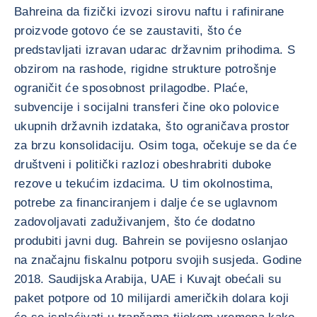
Bahreina da fizički izvozi sirovu naftu i rafinirane
proizvode gotovo će se zaustaviti, što će
predstavljati izravan udarac državnim prihodima. S
obzirom na rashode, rigidne strukture potrošnje
ograničit će sposobnost prilagodbe. Plaće,
subvencije i socijalni transferi čine oko polovice
ukupnih državnih izdataka, što ograničava prostor
za brzu konsolidaciju. Osim toga, očekuje se da će
društveni i politički razlozi obeshrabriti duboke
rezove u tekućim izdacima. U tim okolnostima,
potrebe za financiranjem i dalje će se uglavnom
zadovoljavati zaduživanjem, što će dodatno
produbiti javni dug. Bahrein se povijesno oslanjao
na značajnu fiskalnu potporu svojih susjeda. Godine
2018. Saudijska Arabija, UAE i Kuvajt obećali su
paket potpore od 10 milijardi američkih dolara koji