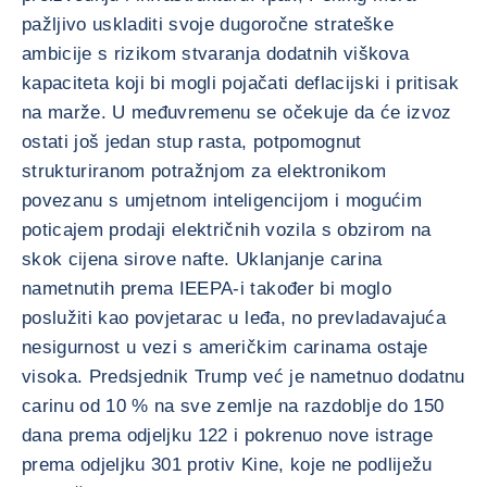
pažljivo uskladiti svoje dugoročne strateške
ambicije s rizikom stvaranja dodatnih viškova
kapaciteta koji bi mogli pojačati deflacijski i pritisak
na marže. U međuvremenu se očekuje da će izvoz
ostati još jedan stup rasta, potpomognut
strukturiranom potražnjom za elektronikom
povezanu s umjetnom inteligencijom i mogućim
poticajem prodaji električnih vozila s obzirom na
skok cijena sirove nafte. Uklanjanje carina
nametnutih prema IEEPA-i također bi moglo
poslužiti kao povjetarac u leđa, no prevladavajuća
nesigurnost u vezi s američkim carinama ostaje
visoka. Predsjednik Trump već je nametnuo dodatnu
carinu od 10 % na sve zemlje na razdoblje do 150
dana prema odjeljku 122 i pokrenuo nove istrage
prema odjeljku 301 protiv Kine, koje ne podliježu