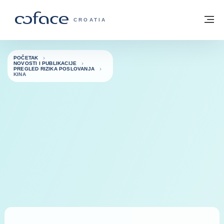
Saznajte više
Povratak na početnu stranicu
Iz
COFACE FOR TRADE - POČETNA STRAN
CROATIA
POČETAK
NOVOSTI I PUBLIKACIJE
PREGLED RIZIKA POSLOVANJA
KINA