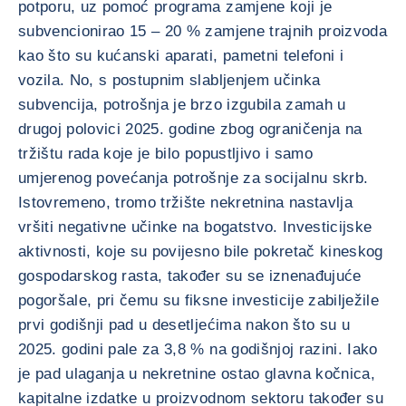
potporu, uz pomoć programa zamjene koji je
subvencionirao 15 – 20 % zamjene trajnih proizvoda
kao što su kućanski aparati, pametni telefoni i
vozila. No, s postupnim slabljenjem učinka
subvencija, potrošnja je brzo izgubila zamah u
drugoj polovici 2025. godine zbog ograničenja na
tržištu rada koje je bilo popustljivo i samo
umjerenog povećanja potrošnje za socijalnu skrb.
Istovremeno, tromo tržište nekretnina nastavlja
vršiti negativne učinke na bogatstvo. Investicijske
aktivnosti, koje su povijesno bile pokretač kineskog
gospodarskog rasta, također su se iznenađujuće
pogoršale, pri čemu su fiksne investicije zabilježile
prvi godišnji pad u desetljećima nakon što su u
2025. godini pale za 3,8 % na godišnjoj razini. Iako
je pad ulaganja u nekretnine ostao glavna kočnica,
kapitalne izdatke u proizvodnom sektoru također su