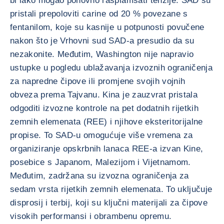
bi lako mogao ponovno rasplamsati tenzije. SAD su
pristali prepoloviti carine od 20 % povezane s
fentanilom, koje su kasnije u potpunosti povučene
nakon što je Vrhovni sud SAD-a presudio da su
nezakonite. Međutim, Washington nije napravio
ustupke u pogledu ublažavanja izvoznih ograničenja
za napredne čipove ili promjene svojih vojnih
obveza prema Tajvanu. Kina je zauzvrat pristala
odgoditi izvozne kontrole na pet dodatnih rijetkih
zemnih elemenata (REE) i njihove eksteritorijalne
propise. To SAD-u omogućuje više vremena za
organiziranje opskrbnih lanaca REE-a izvan Kine,
posebice s Japanom, Malezijom i Vijetnamom.
Međutim, zadržana su izvozna ograničenja za
sedam vrsta rijetkih zemnih elemenata. To uključuje
disprosij i terbij, koji su ključni materijali za čipove
visokih performansi i obrambenu opremu.