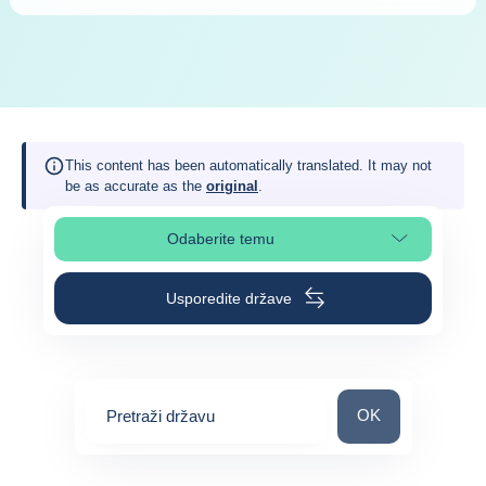
This content has been automatically translated. It may not
be as accurate as the
original
.
Odaberite temu
Odaberite odjeljak na stranici
Usporedite države
Pretraži državu
OK
Pretraži državu
0
suggestions