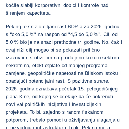
kočile slabiji korporativni dobici i kontrole nad
širenjem kapaciteta.
Peking je snizio ciljani rast BDP-a za 2026. godinu
s "oko 5,0 %" na raspon od "4,5 do 5,0 %". Cilj od
5,0 % bio je na snazi prethodne tri godine. No, čak i
ovaj niži cilj mogao bi se pokazati prilično
izazovnim s obzirom na produljenu krizu u sektoru
nekretnina, efekt otplate od manjeg programa
zamjene, geopolitičke napetosti na Bliskom istoku i
opadajući potencijalni rast. S pozitivne strane,
2026. godina označava početak 15. petogodišnjeg
plana Kine, od kojeg se očekuje da će pokrenuti
novi val političkih inicijativa i investicijskih
projekata. To bi, zajedno s ranom fiskalnom
potporom, trebalo pomoći u oživljavanju ulaganja u
proizvodnju i infrastrukturu. Ipak, Peking mora