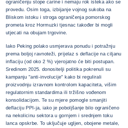
ograničenju stope carine i nemaju rok isteka ako se
provedu. Osim toga, izbijanje vojnog sukoba na
Bliskom istoku i stroga ograničenja pomorskog
prometa kroz Hormuzki tjesnac također bi mogli
utjecati na obujam trgovine.
Iako Peking polako usmjerava ponudu i potražnju
prema boljoj ravnoteži, prijelaz s deflacije na ciljanu
inflaciju (od oko 2 %) vjerojatno će biti postupan.
Sredinom 2025. donositelji politika pokrenuli su
kampanju "anti-involucije" kako bi regulirali
proizvodnju izravnom kontrolom kapaciteta, višim
regulatornim standardima ili tržišno vođenom
konsolidacijom. Te su mjere pomogle smanjiti
deflaciju PPI-ja, iako je poboljšanje bilo ograničeno
na nekolicinu sektora u gornjem i srednjem toku
lanca opskrbe. To uključuje ugljen, obojene metale,