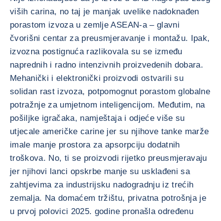
viših carina, no taj je manjak uvelike nadoknađen
porastom izvoza u zemlje ASEAN-a – glavni
čvorišni centar za preusmjeravanje i montažu. Ipak,
izvozna postignuća razlikovala su se između
naprednih i radno intenzivnih proizvedenih dobara.
Mehanički i elektronički proizvodi ostvarili su
solidan rast izvoza, potpomognut porastom globalne
potražnje za umjetnom inteligencijom. Međutim, na
pošiljke igračaka, namještaja i odjeće više su
utjecale američke carine jer su njihove tanke marže
imale manje prostora za apsorpciju dodatnih
troškova. No, ti se proizvodi rijetko preusmjeravaju
jer njihovi lanci opskrbe manje su usklađeni sa
zahtjevima za industrijsku nadogradnju iz trećih
zemalja. Na domaćem tržištu, privatna potrošnja je
u prvoj polovici 2025. godine pronašla određenu