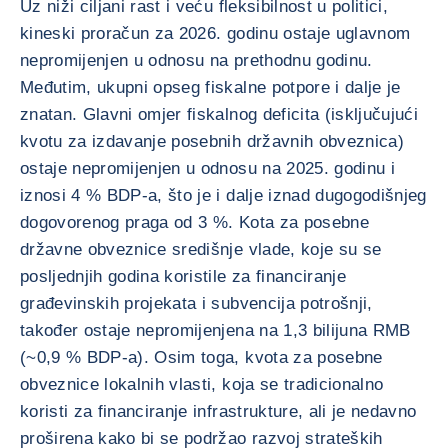
Uz niži ciljani rast i veću fleksibilnost u politici,
kineski proračun za 2026. godinu ostaje uglavnom
nepromijenjen u odnosu na prethodnu godinu.
Međutim, ukupni opseg fiskalne potpore i dalje je
znatan. Glavni omjer fiskalnog deficita (isključujući
kvotu za izdavanje posebnih državnih obveznica)
ostaje nepromijenjen u odnosu na 2025. godinu i
iznosi 4 % BDP-a, što je i dalje iznad dugogodišnjeg
dogovorenog praga od 3 %. Kota za posebne
državne obveznice središnje vlade, koje su se
posljednjih godina koristile za financiranje
građevinskih projekata i subvencija potrošnji,
također ostaje nepromijenjena na 1,3 bilijuna RMB
(~0,9 % BDP-a). Osim toga, kvota za posebne
obveznice lokalnih vlasti, koja se tradicionalno
koristi za financiranje infrastrukture, ali je nedavno
proširena kako bi se podržao razvoj strateških