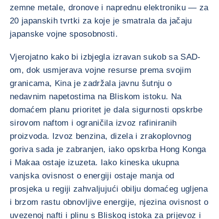
zemne metale, dronove i naprednu elektroniku — za
20 japanskih tvrtki za koje je smatrala da jačaju
japanske vojne sposobnosti.
Vjerojatno kako bi izbjegla izravan sukob sa SAD-
om, dok usmjerava vojne resurse prema svojim
granicama, Kina je zadržala javnu šutnju o
nedavnim napetostima na Bliskom istoku. Na
domaćem planu prioritet je dala sigurnosti opskrbe
sirovom naftom i ograničila izvoz rafiniranih
proizvoda. Izvoz benzina, dizela i zrakoplovnog
goriva sada je zabranjen, iako opskrba Hong Konga
i Makaa ostaje izuzeta. Iako kineska ukupna
vanjska ovisnost o energiji ostaje manja od
prosjeka u regiji zahvaljujući obilju domaćeg ugljena
i brzom rastu obnovljive energije, njezina ovisnost o
uvezenoj nafti i plinu s Bliskog istoka za prijevoz i