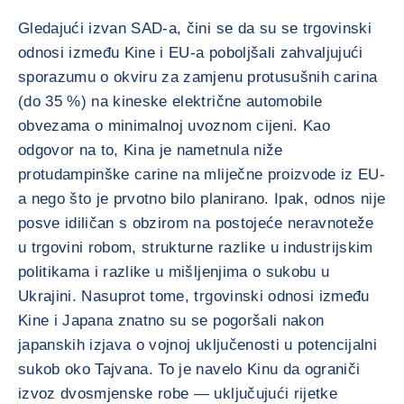
Gledajući izvan SAD-a, čini se da su se trgovinski
odnosi između Kine i EU-a poboljšali zahvaljujući
sporazumu o okviru za zamjenu protusušnih carina
(do 35 %) na kineske električne automobile
obvezama o minimalnoj uvoznom cijeni. Kao
odgovor na to, Kina je nametnula niže
protudampinške carine na mliječne proizvode iz EU-
a nego što je prvotno bilo planirano. Ipak, odnos nije
posve idiličan s obzirom na postojeće neravnoteže
u trgovini robom, strukturne razlike u industrijskim
politikama i razlike u mišljenjima o sukobu u
Ukrajini. Nasuprot tome, trgovinski odnosi između
Kine i Japana znatno su se pogoršali nakon
japanskih izjava o vojnoj uključenosti u potencijalni
sukob oko Tajvana. To je navelo Kinu da ograniči
izvoz dvosmjenske robe — uključujući rijetke