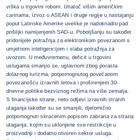
viška u trgovini robom. Unatoč višim američkim
carinama, izvoz u ASEAN i druge regije u nastajanju
poput Latinske Amerike uvelike je nadoknadio pad
pošiljki namijenjenih SAD-u. Poboljšanju su također
pridonijele potražnja za elektronikom povezanom s
umjetnom inteligencijom i slaba potražnja za
uvozom. U međuvremenu, deficit u trgovini
uslugama smanjio se, uglavnom zbog porasta
dolaznog turizma, potpomognutog povećanom
povezanošću izravnih letova i proširenjem 30-
dnevne politike bezviznog režima na više zemalja.
S financijske strane, neto odljevi izravnih stranih
ulaganja također su se smanjili, djelomično
potpomognuti skraćenim popisom zabrana za strana
ulaganja, kojim su uklonjene sve restrikcije u
proizvodnji i dodatno otvoren sektor usluga.