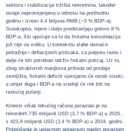
sektora i stabilizacija tržišta nekretnina, također
ostaje nepromijenjena u odnosu na prethodnu
godinu i iznosi 4,4 bilijuna RMB (~3 % BDP-a).
Sveukupno, mjere i dalje predstavljaju gotovo 8 %
BDP-a, što upućuje na to da fiskalna konsolidacija
još nije na vidiku. U kontekstu slabe domaće
potražnje i deflacijskih pritisaka, za potporu rastu i
dalje će biti potreban održiv fiskalni poticaj. Uz to,
zbog strukturnih manjkova prihoda od prodaje
zemljišta, fiskalni deficiti vjerojatno će ostati visoki,
a omjer duga i BDP-a na srednji će rok biti na
rastućoj putanji.
Kineski višak tekućeg računa porastao je na
rekordnih 735 milijardi USD (3,7 % BDP-a) u 2025.,
s 423,9 milijardi USD (2,4 % BDP-a) u 2024. godini.
Poboljšanje je uglavnom potaknuto naglim porastom