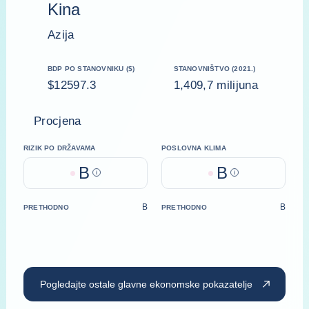
Kina
Azija
BDP PO STANOVNIKU ($)
STANOVNIŠTVO (2021.)
$12597.3
1,409,7 milijuna
Procjena
RIZIK PO DRŽAVAMA
POSLOVNA KLIMA
B
B
Help
Help
B
B
PRETHODNO
PRETHODNO
Pogledajte ostale glavne ekonomske pokazatelje