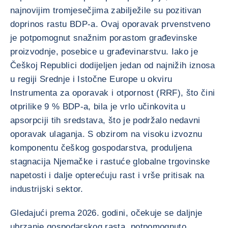
najnovijim tromjesečjima zabilježile su pozitivan
doprinos rastu BDP-a. Ovaj oporavak prvenstveno
je potpomognut snažnim porastom građevinske
proizvodnje, posebice u građevinarstvu. Iako je
Češkoj Republici dodijeljen jedan od najnižih iznosa
u regiji Srednje i Istočne Europe u okviru
Instrumenta za oporavak i otpornost (RRF), što čini
otprilike 9 % BDP-a, bila je vrlo učinkovita u
apsorpciji tih sredstava, što je podržalo nedavni
oporavak ulaganja. S obzirom na visoku izvoznu
komponentu češkog gospodarstva, produljena
stagnacija Njemačke i rastuće globalne trgovinske
napetosti i dalje opterećuju rast i vrše pritisak na
industrijski sektor.
Gledajući prema 2026. godini, očekuje se daljnje
ubrzanje gospodarskog rasta, potpomognuto