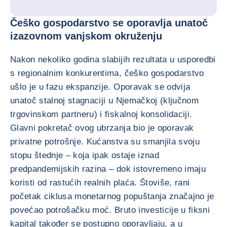
Češko gospodarstvo se oporavlja unatoč
izazovnom vanjskom okruženju
Nakon nekoliko godina slabijih rezultata u usporedbi
s regionalnim konkurentima, češko gospodarstvo
ušlo je u fazu ekspanzije. Oporavak se odvija
unatoč stalnoj stagnaciji u Njemačkoj (ključnom
trgovinskom partneru) i fiskalnoj konsolidaciji.
Glavni pokretač ovog ubrzanja bio je oporavak
privatne potrošnje. Kućanstva su smanjila svoju
stopu štednje – koja ipak ostaje iznad
predpandemijskih razina – dok istovremeno imaju
koristi od rastućih realnih plaća. Štoviše, rani
početak ciklusa monetarnog popuštanja značajno je
povećao potrošačku moć. Bruto investicije u fiksni
kapital također se postupno oporavljaju, a u