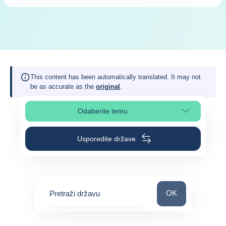
This content has been automatically translated. It may not
be as accurate as the
original
.
Odaberite temu
Odaberite odjeljak na stranici
Usporedite države
Pretraži državu
OK
Pretraži državu
0
suggestions