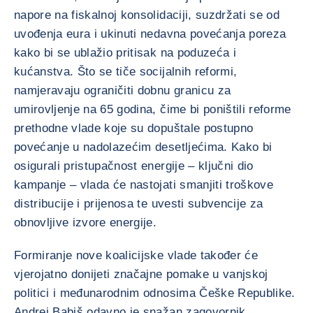
napore na fiskalnoj konsolidaciji, suzdržati se od
uvođenja eura i ukinuti nedavna povećanja poreza
kako bi se ublažio pritisak na poduzeća i
kućanstva. Što se tiče socijalnih reformi,
namjeravaju ograničiti dobnu granicu za
umirovljenje na 65 godina, čime bi poništili reforme
prethodne vlade koje su dopuštale postupno
povećanje u nadolazećim desetljećima. Kako bi
osigurali pristupačnost energije – ključni dio
kampanje – vlada će nastojati smanjiti troškove
distribucije i prijenosa te uvesti subvencije za
obnovljive izvore energije.
Formiranje nove koalicijske vlade također će
vjerojatno donijeti značajne pomake u vanjskoj
politici i međunarodnim odnosima Češke Republike.
Andrej Babiš odavno je snažan zagovornik