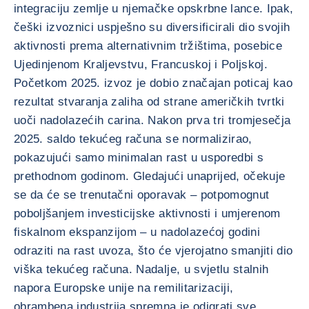
integraciju zemlje u njemačke opskrbne lance. Ipak,
češki izvoznici uspješno su diversificirali dio svojih
aktivnosti prema alternativnim tržištima, posebice
Ujedinjenom Kraljevstvu, Francuskoj i Poljskoj.
Početkom 2025. izvoz je dobio značajan poticaj kao
rezultat stvaranja zaliha od strane američkih tvrtki
uoči nadolazećih carina. Nakon prva tri tromjesečja
2025. saldo tekućeg računa se normalizirao,
pokazujući samo minimalan rast u usporedbi s
prethodnom godinom. Gledajući unaprijed, očekuje
se da će se trenutačni oporavak – potpomognut
poboljšanjem investicijske aktivnosti i umjerenom
fiskalnom ekspanzijom – u nadolazećoj godini
odraziti na rast uvoza, što će vjerojatno smanjiti dio
viška tekućeg računa. Nadalje, u svjetlu stalnih
napora Europske unije na remilitarizaciji,
obrambena industrija spremna je odigrati sve