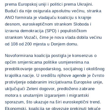
prema Europskoj uniji i politici prema Ukrajini.
Budući da nije osigurala apsolutnu većinu, stranka
ANO formirala je vladajuću koaliciju s krajnje
desnom, euroskeptičnom strankom Sloboda i
izravna demokracija (SPD) i populističkom
strankom Vozači, čime je nova vlada dobila većinu
od 108 od 200 mjesta u Donjem domu.
Novoformirana koalicija postigla je konsenzus o
općim smjernicama politike usmjerenima na
preoblikovanje gospodarskog, socijalnog i okolišnog
krajolika nacije. U središtu njihove agende je čvrsto
protivljenje odabranim inicijativama Europske unije,
uključujući Zeleni dogovor, predloženo zabrane
motora s unutarnjim izgaranjem i migrantski
sporazum, što ukazuje na širi euroskeptični trend.
Ekonomski, koalicija se obvezuje prekinuti tekuće