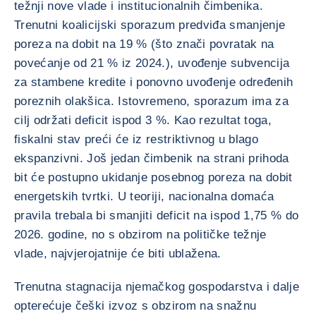
težnji nove vlade i institucionalnih čimbenika.
Trenutni koalicijski sporazum predviđa smanjenje
poreza na dobit na 19 % (što znači povratak na
povećanje od 21 % iz 2024.), uvođenje subvencija
za stambene kredite i ponovno uvođenje određenih
poreznih olakšica. Istovremeno, sporazum ima za
cilj održati deficit ispod 3 %. Kao rezultat toga,
fiskalni stav preći će iz restriktivnog u blago
ekspanzivni. Još jedan čimbenik na strani prihoda
bit će postupno ukidanje posebnog poreza na dobit
energetskih tvrtki. U teoriji, nacionalna domaća
pravila trebala bi smanjiti deficit na ispod 1,75 % do
2026. godine, no s obzirom na političke težnje
vlade, najvjerojatnije će biti ublažena.
Trenutna stagnacija njemačkog gospodarstva i dalje
opterećuje češki izvoz s obzirom na snažnu