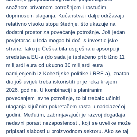
snažnom privatnom potrošnjom i rastućim
doprinosom ulaganja. Kućanstva i dalje održavaju
relativno visoku stopu štednje, što ukazuje na
dodatni prostor za povećanje potrošnje. Još jedan
povjetarac u leđa mogao bi doći s investicijske
strane. Iako je Češka bila uspješna u apsorpciji
sredstava EU-a (do sada je isplaćeno približno 11
milijardi eura od ukupno 30 milijardi eura
namijenjenih iz Kohezijske politike i RRF-a), znatan
dio još uvijek treba iskoristiti prije roka krajem
2026. godine. U kombinaciji s planiranim
povećanjem javne potrošnje, to bi trebalo učiniti
ulaganja ključnim pokretačem rasta u nadolazećoj
godini. Međutim, zabrinjavajući je razvoj događaja
nedavni porast nezaposlenosti, koji se uvelike može
pripisati slabosti u proizvodnom sektoru. Ako se taj