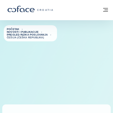
Saznajte više
Povratak na početnu stranicu
Iz
COFACE FOR TRADE - POČETNA STRAN
CROATIA
POČETAK
NOVOSTI I PUBLIKACIJE
PREGLED RIZIKA POSLOVANJA
ČEŠIJA (ČEŠKA REPUBLIKA)