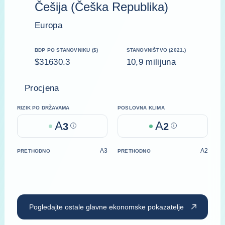
Češija (Češka Republika)
Europa
BDP PO STANOVNIKU ($)
STANOVNIŠTVO (2021.)
$31630.3
10,9 milijuna
Procjena
RIZIK PO DRŽAVAMA
POSLOVNA KLIMA
A
A
3
Help
2
Help
A3
A2
PRETHODNO
PRETHODNO
Pogledajte ostale glavne ekonomske pokazatelje