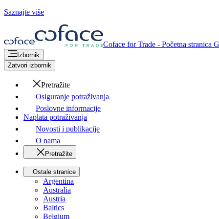
Saznajte više
Coface for Trade - Početna stranica 
Izbornik
Zatvori izbornik
Pretražite
Osiguranje potraživanja
Poslovne informacije
Naplata potraživanja
Novosti i publikacije
O nama
Pretražite
Ostale stranice
Argentina
Australia
Austria
Baltics
Belgium