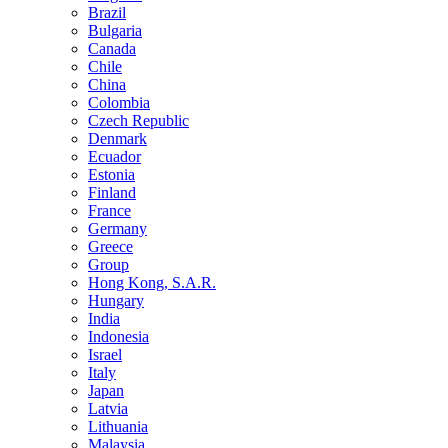
Brazil
Bulgaria
Canada
Chile
China
Colombia
Czech Republic
Denmark
Ecuador
Estonia
Finland
France
Germany
Greece
Group
Hong Kong, S.A.R.
Hungary
India
Indonesia
Israel
Italy
Japan
Latvia
Lithuania
Malaysia