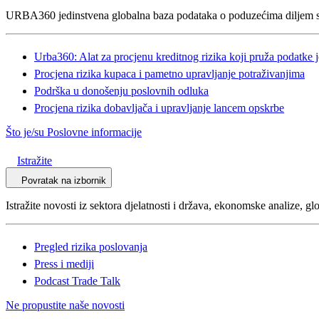
URBA360 jedinstvena globalna baza podataka o poduzećima diljem sv
Urba360: Alat za procjenu kreditnog rizika koji pruža podatke
Procjena rizika kupaca i pametno upravljanje potraživanjima
Podrška u donošenju poslovnih odluka
Procjena rizika dobavljača i upravljanje lancem opskrbe
Što je/su Poslovne informacije
Istražite
Povratak na izbornik
Istražite novosti iz sektora djelatnosti i država, ekonomske analize, 
Pregled rizika poslovanja
Press i mediji
Podcast Trade Talk
Ne propustite naše novosti