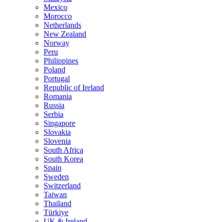
Mexico
Morocco
Netherlands
New Zealand
Norway
Peru
Philippines
Poland
Portugal
Republic of Ireland
Romania
Russia
Serbia
Singapore
Slovakia
Slovenia
South Africa
South Korea
Spain
Sweden
Switzerland
Taiwan
Thailand
Türkiye
UK & Ireland