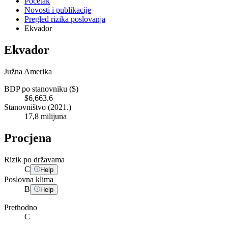
Početak
Novosti i publikacije
Pregled rizika poslovanja
Ekvador
Ekvador
Južna Amerika
BDP po stanovniku ($)
$6,663.6
Stanovništvo (2021.)
17,8 milijuna
Procjena
Rizik po državama
C
Help
Poslovna klima
B
Help
Prethodno
C