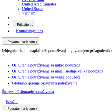
United Arab Emirates
United States
Vietnam
Prijavite se
Kontaktirajte nas
Povratak na izbornik
Izbjegnite rizik nenaplaćenih potraživanja ugovaranjem prilagođenih r
Osiguranje potraživanja za mikro poduzeća
Osiguranje potraživanja za mala i srednje velika poduzeća
Osiguranje potraživanja za velika poduzeća
Globalno rješenje osiguranja potraživanja
Što je/su Osiguranje potraživanja
Istražite
Povratak na izbornik