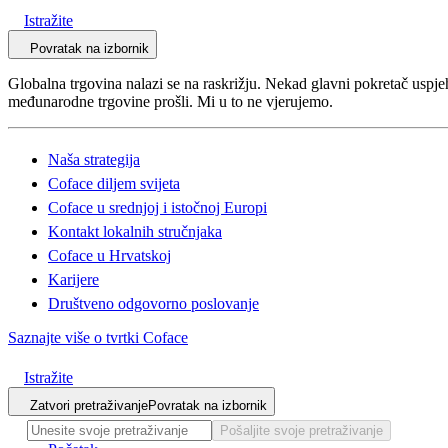
Istražite
Povratak na izbornik
Globalna trgovina nalazi se na raskrižju. Nekad glavni pokretač uspjeh
međunarodne trgovine prošli. Mi u to ne vjerujemo.
Naša strategija
Coface diljem svijeta
Coface u srednjoj i istočnoj Europi
Kontakt lokalnih stručnjaka
Coface u Hrvatskoj
Karijere
Društveno odgovorno poslovanje
Saznajte više o tvrtki Coface
Istražite
Zatvori pretraživanje
Povratak na izbornik
Pošaljite svoje pretraživanje