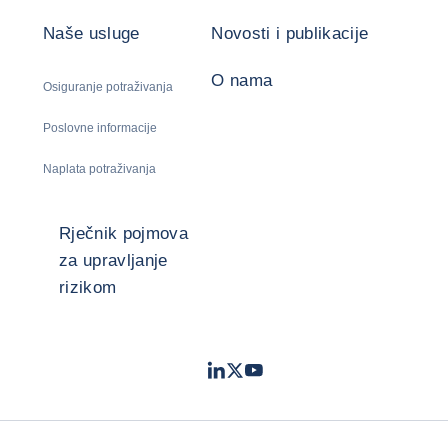
Naše usluge
Novosti i publikacije
O nama
Osiguranje potraživanja
Poslovne informacije
Naplata potraživanja
Rječnik pojmova
za upravljanje
rizikom
LinkedIn
Twitter
Youtube
- Coface
- Coface
- Coface