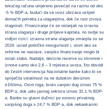
tekućeg računa umjereno povećati na razinu od oko
-5 % BDP-a, budući da se uvoz ubrzava uslijed
domaćih potreba za ulaganjima, dok će rast izvoza
stagnirati. Financiranje će se oslanjati na izravna
strana ulaganja i druge priljeve kapitala, no ovdje su
vidljivi rizici: izravna strana ulaganja smanjila su se
2024. usred političke nesigurnosti i, osim ako se
reforme ne nastave, vanjsko financiranje moglo bi
ostati slabo. Nadalje, devizne rezerve su skromne i
iznose samo oko 2,6 – 3 mjeseca uvoza, što dovodi
do čestih intervencija Nacionalne banke kako bi se
spriječila volatilnost na ne dubokim deviznim
tržištima. Osim toga, bruto vanjski dug iznosi 75 %
BDP-a, dok udio javnog sektora iznosi 32,1 % BDP-
a. Banke su glavni dužnici po osnovu privatnog
vanjskog duga s 24,7 % BDP-a, dok nebankarski