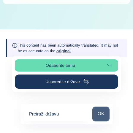
This content has been automatically translated. It may not
be as accurate as the
original
.
Odaberite temu
Odaberite odjeljak na stranici
Usporedite države
Pretraži državu
OK
Pretraži državu
0
suggestions