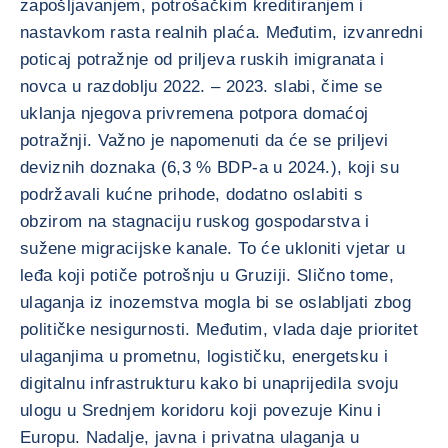
zapošljavanjem, potrošačkim kreditiranjem i
nastavkom rasta realnih plaća. Međutim, izvanredni
poticaj potražnje od priljeva ruskih imigranata i
novca u razdoblju 2022. – 2023. slabi, čime se
uklanja njegova privremena potpora domaćoj
potražnji. Važno je napomenuti da će se priljevi
deviznih doznaka (6,3 % BDP-a u 2024.), koji su
podržavali kućne prihode, dodatno oslabiti s
obzirom na stagnaciju ruskog gospodarstva i
sužene migracijske kanale. To će ukloniti vjetar u
leđa koji potiče potrošnju u Gruziji. Slično tome,
ulaganja iz inozemstva mogla bi se oslabljati zbog
političke nesigurnosti. Međutim, vlada daje prioritet
ulaganjima u prometnu, logističku, energetsku i
digitalnu infrastrukturu kako bi unaprijedila svoju
ulogu u Srednjem koridoru koji povezuje Kinu i
Europu. Nadalje, javna i privatna ulaganja u