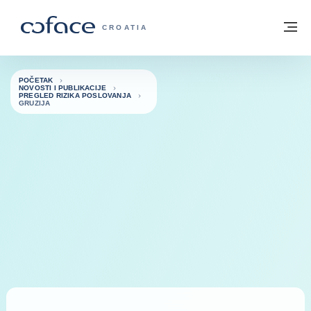
Saznajte više
Povratak na početnu stranicu
Iz
COFACE FOR TRADE - POČETNA STRAN
CROATIA
POČETAK
NOVOSTI I PUBLIKACIJE
PREGLED RIZIKA POSLOVANJA
GRUZIJA