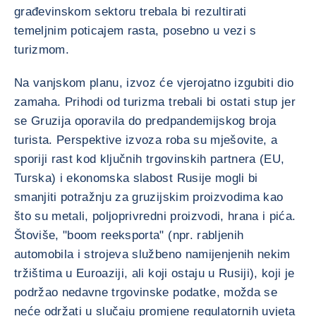
građevinskom sektoru trebala bi rezultirati
temeljnim poticajem rasta, posebno u vezi s
turizmom.
Na vanjskom planu, izvoz će vjerojatno izgubiti dio
zamaha. Prihodi od turizma trebali bi ostati stup jer
se Gruzija oporavila do predpandemijskog broja
turista. Perspektive izvoza roba su mješovite, a
sporiji rast kod ključnih trgovinskih partnera (EU,
Turska) i ekonomska slabost Rusije mogli bi
smanjiti potražnju za gruzijskim proizvodima kao
što su metali, poljoprivredni proizvodi, hrana i pića.
Štoviše, "boom reeksporta" (npr. rabljenih
automobila i strojeva službeno namijenjenih nekim
tržištima u Euroaziji, ali koji ostaju u Rusiji), koji je
podržao nedavne trgovinske podatke, možda se
neće održati u slučaju promjene regulatornih uvjeta