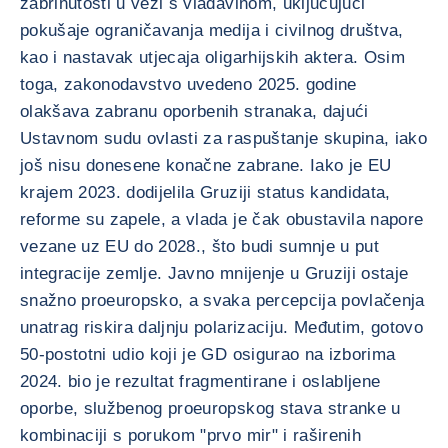
zabrinutosti u vezi s vladavinom, uključujući
pokušaje ograničavanja medija i civilnog društva,
kao i nastavak utjecaja oligarhijskih aktera. Osim
toga, zakonodavstvo uvedeno 2025. godine
olakšava zabranu oporbenih stranaka, dajući
Ustavnom sudu ovlasti za raspuštanje skupina, iako
još nisu donesene konačne zabrane. Iako je EU
krajem 2023. dodijelila Gruziji status kandidata,
reforme su zapele, a vlada je čak obustavila napore
vezane uz EU do 2028., što budi sumnje u put
integracije zemlje. Javno mnijenje u Gruziji ostaje
snažno proeuropsko, a svaka percepcija povlačenja
unatrag riskira daljnju polarizaciju. Međutim, gotovo
50-postotni udio koji je GD osigurao na izborima
2024. bio je rezultat fragmentirane i oslabljene
oporbe, službenog proeuropskog stava stranke u
kombinaciji s porukom "prvo mir" i raširenih