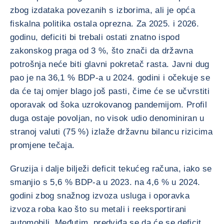
zbog izdataka povezanih s izborima, ali je opća
fiskalna politika ostala oprezna. Za 2025. i 2026.
godinu, deficiti bi trebali ostati znatno ispod
zakonskog praga od 3 %, što znači da državna
potrošnja neće biti glavni pokretač rasta. Javni dug
pao je na 36,1 % BDP-a u 2024. godini i očekuje se
da će taj omjer blago još pasti, čime će se učvrstiti
oporavak od šoka uzrokovanog pandemijom. Profil
duga ostaje povoljan, no visok udio denominiran u
stranoj valuti (75 %) izlaže državnu bilancu rizicima
promjene tečaja.
Gruzija i dalje bilježi deficit tekućeg računa, iako se
smanjio s 5,6 % BDP-a u 2023. na 4,6 % u 2024.
godini zbog snažnog izvoza usluga i oporavka
izvoza roba kao što su metali i reeksportirani
automobili. Međutim, predviđa se da će se deficit