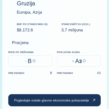
Gruzija
Europa, Azija
BDP PO STANOVNIKU ($)
STANOVNIŠTVO (2021.)
$8,172.6
3,7 milijuna
Procjena
RIZIK PO DRŽAVAMA
POSLOVNA KLIMA
B
A
Help
3
Help
B
A3
PRETHODNO
PRETHODNO
Pogledajte ostale glavne ekonomske pokazatelje