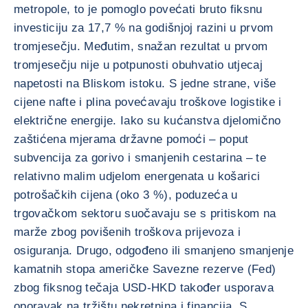
metropole, to je pomoglo povećati bruto fiksnu
investiciju za 17,7 % na godišnjoj razini u prvom
tromjesečju. Međutim, snažan rezultat u prvom
tromjesečju nije u potpunosti obuhvatio utjecaj
napetosti na Bliskom istoku. S jedne strane, više
cijene nafte i plina povećavaju troškove logistike i
električne energije. Iako su kućanstva djelomično
zaštićena mjerama državne pomoći – poput
subvencija za gorivo i smanjenih cestarina – te
relativno malim udjelom energenata u košarici
potrošačkih cijena (oko 3 %), poduzeća u
trgovačkom sektoru suočavaju se s pritiskom na
marže zbog povišenih troškova prijevoza i
osiguranja. Drugo, odgođeno ili smanjeno smanjenje
kamatnih stopa američke Savezne rezerve (Fed)
zbog fiksnog tečaja USD-HKD također usporava
oporavak na tržištu nekretnina i financija. S