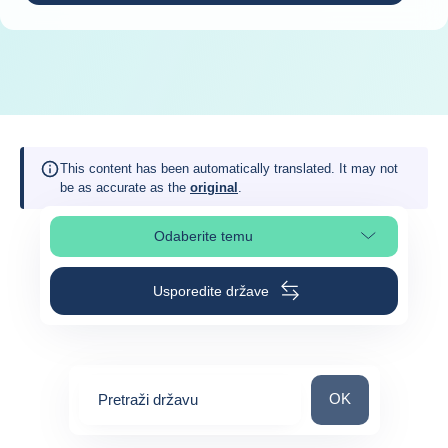
This content has been automatically translated. It may not
be as accurate as the
original
.
Odaberite temu
Odaberite odjeljak na stranici
Usporedite države
Pretraži državu
OK
Pretraži državu
0
suggestions