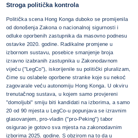
Stroga politička kontrola
Politička scena Hong Konga duboko se promijenila
od donošenja Zakona o nacionalnoj sigurnosti i
odluke oporbenih zastupnika da masovno podnesu
ostavke 2020. godine. Radikalne promjene u
izbornom sustavu, posebice smanjenje broja
izravno izabranih zastupnika u Zakonodavnom
vijeću ("LegCo"), iskorijenile su politički pluralizam,
čime su oslabele oporbene stranke koje su nekoć
zagovarale veću autonomiju Hong Konga. U okviru
trenutačnog sustava, u kojem samo provjereni
"domoljubi" smiju biti kandidati na izborima, a samo
20 od 90 mjesta u LegCo-u popunjava se izravnim
glasovanjem, pro-vladin ("pro-Peking") tabor
osigurao je gotovo sva mjesta na zakonodavnim
izborima 2025. godine. S obzirom na to da u