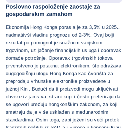
Poslovno raspoloženje zaostaje za
gospodarskim zamahom
Ekonomija Hong Konga porasla je za 3,5% u 2025.,
nadmašivši vladinu prognozu od 2-3%. Ovaj bolji
rezultat potpomognut je snažnom vanjskom
trgovinom, uz jačanje financijskih usluga i oporavak
domaće potrošnje. Oporavak trgovinskih tokova
prvenstveno je potaknut elektronikom, što odražava
dugogodišnju ulogu Hong Konga kao čvorišta za
preprodaju vrhunske elektronike proizvedene u
južnoj Kini. Budući da ti proizvodi mogu uključivati
obveze iz jamstva, strani kupci često preferiraju da
se ugovori uređuju hongkonškim zakonom, za koji
smatraju da je više usklađen s međunarodnim
standardima. Osim toga, zabilježeni su veći protok
tranzitnih pošiljki iz SAD-a i Europe u kopnenu Kinu