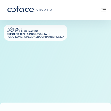
Saznajte više
Povratak na početnu stranicu
Iz
COFACE FOR TRADE - POČETNA STRAN
CROATIA
POČETAK
NOVOSTI I PUBLIKACIJE
PREGLED RIZIKA POSLOVANJA
HONG KONG, SPECIJALNA UPRAVNA REGIJA