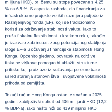
milijuna HKD), pri čemu su stope povećane s 4,25
% na 6,5 %. S aspekta rashoda, dio financiranja za
infrastrukturne projekte velikih razmjera potječe iz
Razmjenjivog fonda (EF), koji se tradicionalno
koristi za održavanje stabilnosti valute. Iako to
pruža fiskalnu fleksibilnost u kratkom roku, također
je izazvalo zabrinutost zbog potencijalnog slabljenja
uloge EF-a u očuvanju financijske stabilnosti Hong
Konga. Općenito gledano, povratak na održive
fiskalne viškove pomogao bi ublažiti strukturne
pritiske koji proizlaze iz sužavanja porezne baze
usred starenja stanovništva i svojstvene volatilnosti
prihoda od zemljišta.
Tekući račun Hong Konga ostao je snažan u 2025.
godini, zabilježivši suficit od 406 milijardi HKD (12,2
% BDP-a), iako nešto niži od 419 milijardi HKD