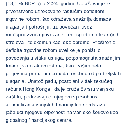
(13,1 % BDP-a) u 2024. godini. Ublažavanje je
prvenstveno uzrokovano rastućim deficitom
trgovine robom, što odražava snažnija domaća
ulaganja i potrošnju, uz povećani uvoz
međuproizvoda povezan s reeksportom električnih
strojeva i telekomunikacijske opreme. Proširenje
deficita trgovine robom uvelike je poništilo
povećanja u višku usluga, potpomognuta snažnijim
financijskim aktivnostima, kao i višim neto
priljevima primarnih prihoda, osobito od portfeljskih
ulaganja. Unatoč padu, postojani višak tekućeg
računa Hong Konga i dalje pruža čvrstu vanjsku
zaštitu, podržavajući njegovu sposobnost
akumuliranja vanjskih financijskih sredstava i
jačajući njegovu otpornost na vanjske šokove kao
globalnog financijskog centra.