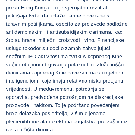
preko Hong Konga. To je vjerojatno rezultat
pokušaja tvrtki da ublaže carine povezane s
izravnim pošiljkama, osobito za proizvode podložne
antidampinškim ili antisubsidijskim carinama, kao
što su hrana, mliječni proizvodi i vino. Financijske
usluge također su dobile zamah zahvaljujući
snažnim IPO aktivnostima tvrtki s kopnenog Kine i
većim obujmom trgovanja potaknutim izloženošću
dionicama kopnenog Kine povezanima s umjetnom
inteligencijom, koje imaju relativno nisku procjenu
vrijednosti. U međuvremenu, potrošnja se
oporavila, predvođena potrošnjom na diskrecijske
proizvode i nakitom. To je podržano povećanjem
broja dolazaka posjetitelja, višim cijenama
plemenitih metala i efektima bogatstva proizašlim iz
rasta tržišta dionica.