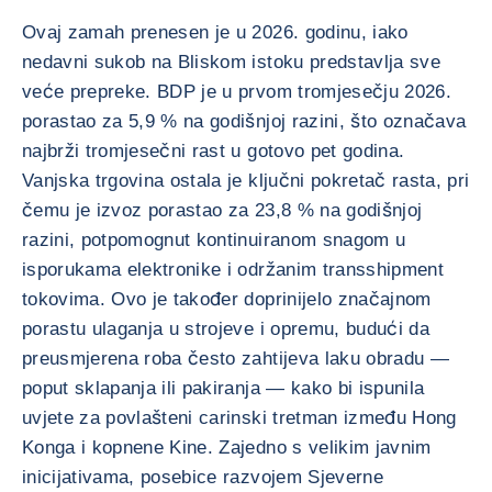
Ovaj zamah prenesen je u 2026. godinu, iako
nedavni sukob na Bliskom istoku predstavlja sve
veće prepreke. BDP je u prvom tromjesečju 2026.
porastao za 5,9 % na godišnjoj razini, što označava
najbrži tromjesečni rast u gotovo pet godina.
Vanjska trgovina ostala je ključni pokretač rasta, pri
čemu je izvoz porastao za 23,8 % na godišnjoj
razini, potpomognut kontinuiranom snagom u
isporukama elektronike i održanim transshipment
tokovima. Ovo je također doprinijelo značajnom
porastu ulaganja u strojeve i opremu, budući da
preusmjerena roba često zahtijeva laku obradu —
poput sklapanja ili pakiranja — kako bi ispunila
uvjete za povlašteni carinski tretman između Hong
Konga i kopnene Kine. Zajedno s velikim javnim
inicijativama, posebice razvojem Sjeverne