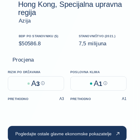
Hong Kong, Specijalna upravna
regija
Azija
BDP PO STANOVNIKU ($)
STANOVNIŠTVO (2021.)
$50586.8
7,5 milijuna
Procjena
RIZIK PO DRŽAVAMA
POSLOVNA KLIMA
A
A
3
Help
1
Help
A3
A1
PRETHODNO
PRETHODNO
Pogledajte ostale glavne ekonomske pokazatelje