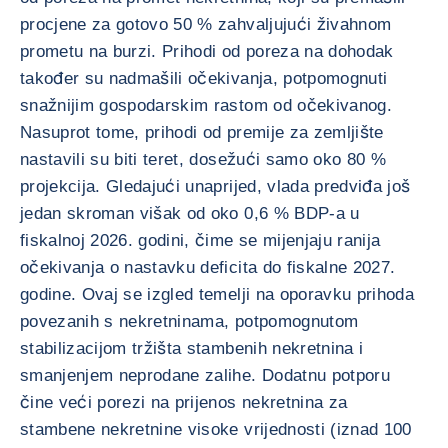
procjene za gotovo 50 % zahvaljujući živahnom
prometu na burzi. Prihodi od poreza na dohodak
također su nadmašili očekivanja, potpomognuti
snažnijim gospodarskim rastom od očekivanog.
Nasuprot tome, prihodi od premije za zemljište
nastavili su biti teret, dosežući samo oko 80 %
projekcija. Gledajući unaprijed, vlada predviđa još
jedan skroman višak od oko 0,6 % BDP-a u
fiskalnoj 2026. godini, čime se mijenjaju ranija
očekivanja o nastavku deficita do fiskalne 2027.
godine. Ovaj se izgled temelji na oporavku prihoda
povezanih s nekretninama, potpomognutom
stabilizacijom tržišta stambenih nekretnina i
smanjenjem neprodane zalihe. Dodatnu potporu
čine veći porezi na prijenos nekretnina za
stambene nekretnine visoke vrijednosti (iznad 100