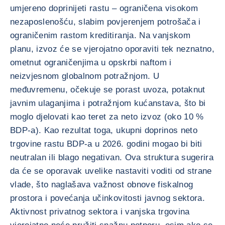
umjereno doprinijeti rastu – ograničena visokom
nezaposlenošću, slabim povjerenjem potrošača i
ograničenim rastom kreditiranja. Na vanjskom
planu, izvoz će se vjerojatno oporaviti tek neznatno,
ometnut ograničenjima u opskrbi naftom i
neizvjesnom globalnom potražnjom. U
međuvremenu, očekuje se porast uvoza, potaknut
javnim ulaganjima i potražnjom kućanstava, što bi
moglo djelovati kao teret za neto izvoz (oko 10 %
BDP-a). Kao rezultat toga, ukupni doprinos neto
trgovine rastu BDP-a u 2026. godini mogao bi biti
neutralan ili blago negativan. Ova struktura sugerira
da će se oporavak uvelike nastaviti voditi od strane
vlade, što naglašava važnost obnove fiskalnog
prostora i povećanja učinkovitosti javnog sektora.
Aktivnost privatnog sektora i vanjska trgovina