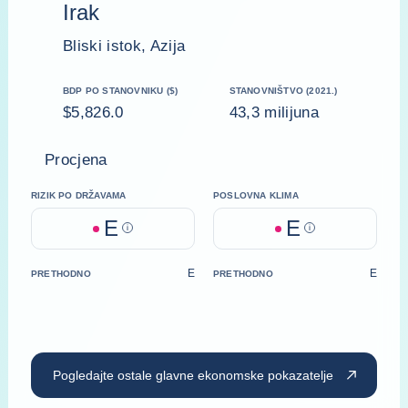
Irak
Bliski istok, Azija
BDP PO STANOVNIKU ($)
STANOVNIŠTVO (2021.)
$5,826.0
43,3 milijuna
Procjena
RIZIK PO DRŽAVAMA
POSLOVNA KLIMA
E
E
Help
Help
E
E
PRETHODNO
PRETHODNO
Pogledajte ostale glavne ekonomske pokazatelje