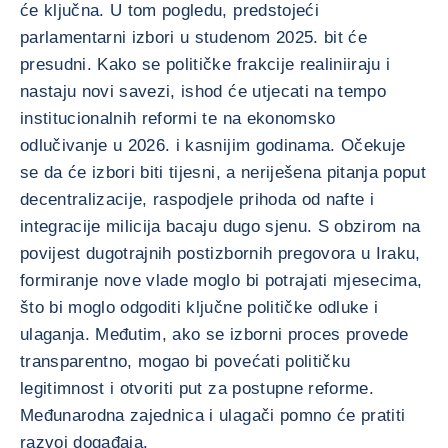
će ključna. U tom pogledu, predstojeći
parlamentarni izbori u studenom 2025. bit će
presudni. Kako se političke frakcije realiniiraju i
nastaju novi savezi, ishod će utjecati na tempo
institucionalnih reformi te na ekonomsko
odlučivanje u 2026. i kasnijim godinama. Očekuje
se da će izbori biti tijesni, a neriješena pitanja poput
decentralizacije, raspodjele prihoda od nafte i
integracije milicija bacaju dugo sjenu. S obzirom na
povijest dugotrajnih postizbornih pregovora u Iraku,
formiranje nove vlade moglo bi potrajati mjesecima,
što bi moglo odgoditi ključne političke odluke i
ulaganja. Međutim, ako se izborni proces provede
transparentno, mogao bi povećati političku
legitimnost i otvoriti put za postupne reforme.
Međunarodna zajednica i ulagači pomno će pratiti
razvoj događaja.