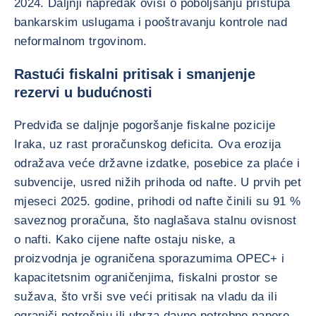
2024. Daljnji napredak ovisi o poboljšanju pristupa
bankarskim uslugama i pooštravanju kontrole nad
neformalnom trgovinom.
Rastući fiskalni pritisak i smanjenje
rezervi u budućnosti
Predviđa se daljnje pogoršanje fiskalne pozicije
Iraka, uz rast proračunskog deficita. Ova erozija
odražava veće državne izdatke, posebice za plaće i
subvencije, usred nižih prihoda od nafte. U prvih pet
mjeseci 2025. godine, prihodi od nafte činili su 91 %
saveznog proračuna, što naglašava stalnu ovisnost
o nafti. Kako cijene nafte ostaju niske, a
proizvodnja je ograničena sporazumima OPEC+ i
kapacitetsnim ograničenjima, fiskalni prostor se
sužava, što vrši sve veći pritisak na vladu da ili
ograniči potrošnju ili ubrza davno potrebne napore