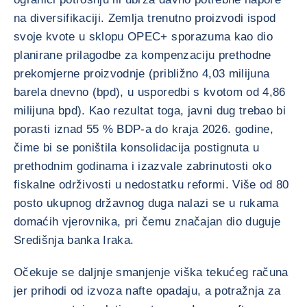
na diversifikaciji. Zemlja trenutno proizvodi ispod
svoje kvote u sklopu OPEC+ sporazuma kao dio
planirane prilagodbe za kompenzaciju prethodne
prekomjerne proizvodnje (približno 4,03 milijuna
barela dnevno (bpd), u usporedbi s kvotom od 4,86
milijuna bpd). Kao rezultat toga, javni dug trebao bi
porasti iznad 55 % BDP-a do kraja 2026. godine,
čime bi se poništila konsolidacija postignuta u
prethodnim godinama i izazvale zabrinutosti oko
fiskalne održivosti u nedostatku reformi. Više od 80
posto ukupnog državnog duga nalazi se u rukama
domaćih vjerovnika, pri čemu značajan dio duguje
Središnja banka Iraka.
Očekuje se daljnje smanjenje viška tekućeg računa
jer prihodi od izvoza nafte opadaju, a potražnja za