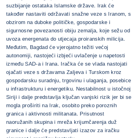
suzbijanje ostataka Islamske države. Irak će
također nastaviti održavati snažne veze s Iranom, s
obzirom na duboke političke, gospodarske i
sigurnosne povezanosti obiju zemalja, koje sežu od
uvoza energenata do utjecaja proiranskih milicija.
Međutim, Bagdad će vjerojatno težiti većoj
autonomiji, nastojeći izbjeći uvlačenje u napetosti
između SAD-a i Irana. Iračka će se vlada nastojati
ojačati veze s državama Zaljeva i Turskom kroz
gospodarsku suradnju, trgovinu i ulaganja, posebice
u infrastrukturu i energetiku. Nestabilnost u istočnoj
Siriji i dalje predstavlja ključan vanjski rizik jer bi se
mogla proširiti na Irak, osobito preko poroznih
granica i aktivnosti militanata. Prisutnost
naoružanih skupina i mreža krijumčarenja duž
granice i dalje će predstavljati izazov za iračku