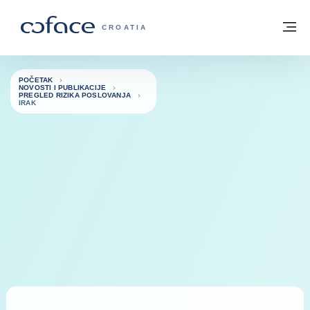
Saznajte više
Povratak na početnu stranicu
Iz
COFACE FOR TRADE - POČETNA STRAN
CROATIA
POČETAK
NOVOSTI I PUBLIKACIJE
PREGLED RIZIKA POSLOVANJA
IRAK