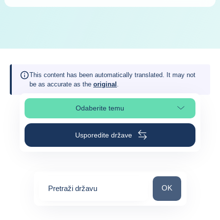
This content has been automatically translated. It may not
be as accurate as the
original
.
Odaberite temu
Odaberite odjeljak na stranici
Usporedite države
Pretraži državu
OK
Pretraži državu
0
suggestions