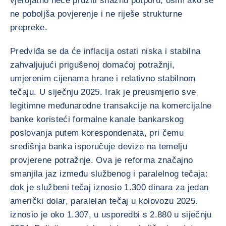
vjerojatno neće pružiti snažnu potporu, osim ako se
ne poboljša povjerenje i ne riješe strukturne
prepreke.
Predviđa se da će inflacija ostati niska i stabilna
zahvaljujući prigušenoj domaćoj potražnji,
umjerenim cijenama hrane i relativno stabilnom
tečaju. U siječnju 2025. Irak je preusmjerio sve
legitimne međunarodne transakcije na komercijalne
banke koristeći formalne kanale bankarskog
poslovanja putem korespondenata, pri čemu
središnja banka isporučuje devize na temelju
provjerene potražnje. Ova je reforma značajno
smanjila jaz između službenog i paralelnog tečaja:
dok je službeni tečaj iznosio 1.300 dinara za jedan
američki dolar, paralelan tečaj u kolovozu 2025.
iznosio je oko 1.307, u usporedbi s 2.880 u siječnju