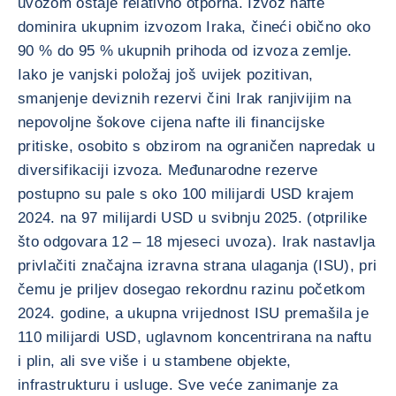
uvozom ostaje relativno otporna. Izvoz nafte
dominira ukupnim izvozom Iraka, čineći obično oko
90 % do 95 % ukupnih prihoda od izvoza zemlje.
Iako je vanjski položaj još uvijek pozitivan,
smanjenje deviznih rezervi čini Irak ranjivijim na
nepovoljne šokove cijena nafte ili financijske
pritiske, osobito s obzirom na ograničen napredak u
diversifikaciji izvoza. Međunarodne rezerve
postupno su pale s oko 100 milijardi USD krajem
2024. na 97 milijardi USD u svibnju 2025. (otprilike
što odgovara 12 – 18 mjeseci uvoza). Irak nastavlja
privlačiti značajna izravna strana ulaganja (ISU), pri
čemu je priljev dosegao rekordnu razinu početkom
2024. godine, a ukupna vrijednost ISU premašila je
110 milijardi USD, uglavnom koncentrirana na naftu
i plin, ali sve više i u stambene objekte,
infrastrukturu i usluge. Sve veće zanimanje za