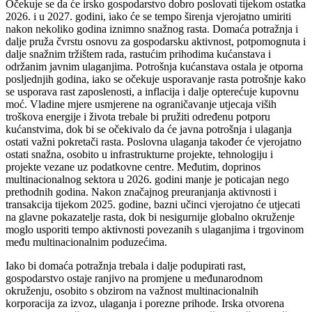
Očekuje se da će irsko gospodarstvo dobro poslovati tijekom ostatka
2026. i u 2027. godini, iako će se tempo širenja vjerojatno umiriti
nakon nekoliko godina iznimno snažnog rasta. Domaća potražnja i
dalje pruža čvrstu osnovu za gospodarsku aktivnost, potpomognuta i
dalje snažnim tržištem rada, rastućim prihodima kućanstava i
održanim javnim ulaganjima. Potrošnja kućanstava ostala je otporna
posljednjih godina, iako se očekuje usporavanje rasta potrošnje kako
se usporava rast zaposlenosti, a inflacija i dalje opterećuje kupovnu
moć. Vladine mjere usmjerene na ograničavanje utjecaja viših
troškova energije i života trebale bi pružiti određenu potporu
kućanstvima, dok bi se očekivalo da će javna potrošnja i ulaganja
ostati važni pokretači rasta. Poslovna ulaganja također će vjerojatno
ostati snažna, osobito u infrastrukturne projekte, tehnologiju i
projekte vezane uz podatkovne centre. Međutim, doprinos
multinacionalnog sektora u 2026. godini manje je poticajan nego
prethodnih godina. Nakon značajnog preuranjanja aktivnosti i
transakcija tijekom 2025. godine, bazni učinci vjerojatno će utjecati
na glavne pokazatelje rasta, dok bi nesigurnije globalno okruženje
moglo usporiti tempo aktivnosti povezanih s ulaganjima i trgovinom
među multinacionalnim poduzećima.
Iako bi domaća potražnja trebala i dalje podupirati rast,
gospodarstvo ostaje ranjivo na promjene u međunarodnom
okruženju, osobito s obzirom na važnost multinacionalnih
korporacija za izvoz, ulaganja i porezne prihode. Irska otvorena