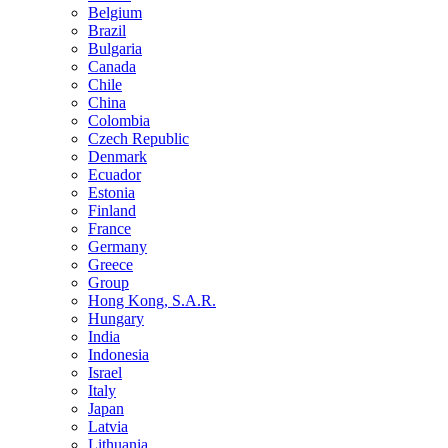
Belgium
Brazil
Bulgaria
Canada
Chile
China
Colombia
Czech Republic
Denmark
Ecuador
Estonia
Finland
France
Germany
Greece
Group
Hong Kong, S.A.R.
Hungary
India
Indonesia
Israel
Italy
Japan
Latvia
Lithuania