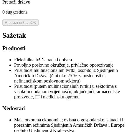
Pretraži državu
0
suggestions
Pretraži državu
OK
Sažetak
Prednosti
Fleksibilna tržišta rada i dobara
Povoljno poslovno okruženje, privlačno oporezivanje
Prisutnost multinacionalnih tvrtki, osobito iz Sjedinjenih
Američkih Država (čini oko 25 % zaposlenosti u
nefinancijskom poslovnom sektoru)
Prisutnost (putem multinacionalnih tvrtki) u sektorima s
visokom dodanom vrijednošću, uključujući farmaceutske
proizvode, IT i medicinsku opremu
Nedostaci
Mala otvorena ekonomija; ovisna o gospodarskoj situaciji i
poreznim režimima Sjedinjenih Američkih Država i Europe,
osobito Ujedinjenog Kraljevstva