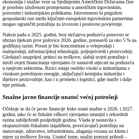
ekonomija i snažne veze sa Sjedinjenim Američkim Državama čine
je posebno izloženom promjenama u američkim trgovinskim,
poreznim i industrijskim politikama. Istovremeno bi prigušeni
gospodarski rast među ključnim europskim trgovinskim partnerima
mogao ograničiti potražnju za izvozom i poslovno povjerenje.
Nakon pada u 2025. godini, broj stečajeva poduzeća ponovno se
ubrzao tijekom prve polovice 2026. godine, porasavši za oko 5 % na
godišnjoj razini. Porast je bio koncentriran u veleprodaji i
maloprodaji, informacijskoj tehnologiji, poljoprivredi i proizvodnji.
Gledajući unaprijed, pritisci na troškove, slabiji uvjeti potražnje i
stroži uvjeti financiranja vjerojatno će nastaviti utjecati na poduzeća
u ranjivim sektorima. Rizici ostaju osobito visoki u industrijama s
visokom potrošnjom energije, uključujući kemijsku industriju i
dijelove proizvodnje, kao i u prometu i logistici, gdje marže i dalje
trpe pritisak.
Snažne javne financije unatoč većoj potrošnji
Očekuje se da će javne financije Irske ostati snažne u 2026. i 2027.
godini, iako će se fiskalni viškovi vjerojatno smanjiti s rekordnih
razina zabilježenih posljednjih godina. Vlada je nastavila s
ekspanzivnim fiskalnim stajalištem, povećavajući potrošnju na
stanovanje, zdravstvo, infrastrukturu, ulaganja vezana uz klimu i
mjere za troškove života. Unatoč tome, snažni porezni prihodi –