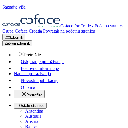
Saznajte više
Coface for Trade - Početna stranica
Grupe Coface
Croatia
Povratak na početnu stranicu
Izbornik
Zatvori izbornik
Pretražite
Osiguranje potraživanja
Poslovne informacije
Naplata potraživanja
Novosti i publikacije
O nama
Pretražite
Ostale stranice
Argentina
Australia
Austria
Baltics