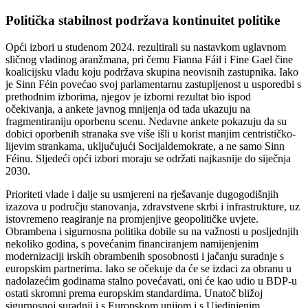
Politička stabilnost podržava kontinuitet politike
Opći izbori u studenom 2024. rezultirali su nastavkom uglavnom
sličnog vladinog aranžmana, pri čemu Fianna Fáil i Fine Gael čine
koalicijsku vladu koju podržava skupina neovisnih zastupnika. Iako
je Sinn Féin povećao svoj parlamentarnu zastupljenost u usporedbi s
prethodnim izborima, njegov je izborni rezultat bio ispod
očekivanja, a ankete javnog mnijenja od tada ukazuju na
fragmentiraniju oporbenu scenu. Nedavne ankete pokazuju da su
dobici oporbenih stranaka sve više išli u korist manjim centrističko-
lijevim strankama, uključujući Socijaldemokrate, a ne samo Sinn
Féinu. Sljedeći opći izbori moraju se održati najkasnije do siječnja
2030.
Prioriteti vlade i dalje su usmjereni na rješavanje dugogodišnjih
izazova u području stanovanja, zdravstvene skrbi i infrastrukture, uz
istovremeno reagiranje na promjenjive geopolitičke uvjete.
Obrambena i sigurnosna politika dobile su na važnosti u posljednjih
nekoliko godina, s povećanim financiranjem namijenjenim
modernizaciji irskih obrambenih sposobnosti i jačanju suradnje s
europskim partnerima. Iako se očekuje da će se izdaci za obranu u
nadolazećim godinama stalno povećavati, oni će kao udio u BDP-u
ostati skromni prema europskim standardima. Unatoč bližoj
sigurnosnoj suradnji i s Europskom unijom i s Ujedinjenim