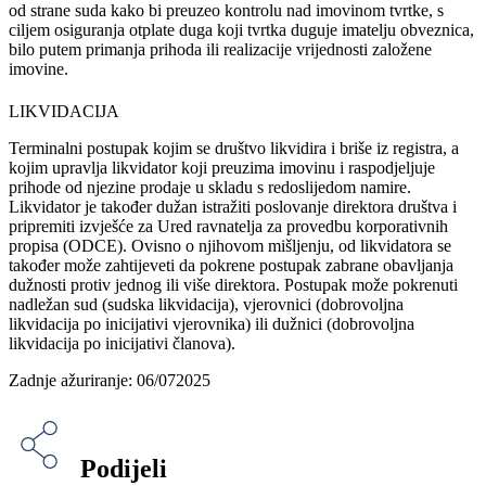
od strane suda kako bi preuzeo kontrolu nad imovinom tvrtke, s
ciljem osiguranja otplate duga koji tvrtka duguje imatelju obveznica,
bilo putem primanja prihoda ili realizacije vrijednosti založene
imovine.
LIKVIDACIJA
Terminalni postupak kojim se društvo likvidira i briše iz registra, a
kojim upravlja likvidator koji preuzima imovinu i raspodjeljuje
prihode od njezine prodaje u skladu s redoslijedom namire.
Likvidator je također dužan istražiti poslovanje direktora društva i
pripremiti izvješće za Ured ravnatelja za provedbu korporativnih
propisa (ODCE). Ovisno o njihovom mišljenju, od likvidatora se
također može zahtijeveti da pokrene postupak zabrane obavljanja
dužnosti protiv jednog ili više direktora. Postupak može pokrenuti
nadležan sud (sudska likvidacija), vjerovnici (dobrovoljna
likvidacija po inicijativi vjerovnika) ili dužnici (dobrovoljna
likvidacija po inicijativi članova).
Zadnje ažuriranje: 06/072025
Podijeli