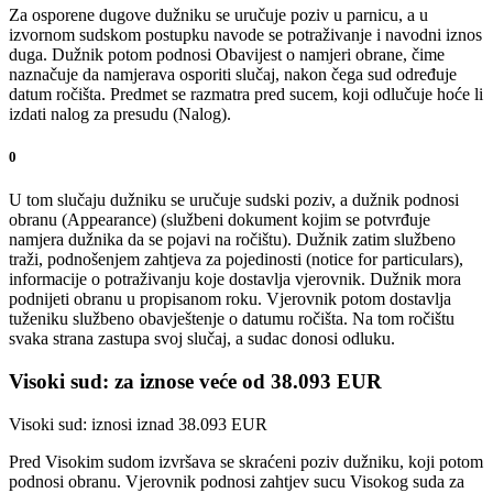
Za osporene dugove dužniku se uručuje poziv u parnicu, a u
izvornom sudskom postupku navode se potraživanje i navodni iznos
duga. Dužnik potom podnosi Obavijest o namjeri obrane, čime
naznačuje da namjerava osporiti slučaj, nakon čega sud određuje
datum ročišta. Predmet se razmatra pred sucem, koji odlučuje hoće li
izdati nalog za presudu (Nalog).
0
U tom slučaju dužniku se uručuje sudski poziv, a dužnik podnosi
obranu (Appearance) (službeni dokument kojim se potvrđuje
namjera dužnika da se pojavi na ročištu). Dužnik zatim službeno
traži, podnošenjem zahtjeva za pojedinosti (notice for particulars),
informacije o potraživanju koje dostavlja vjerovnik. Dužnik mora
podnijeti obranu u propisanom roku. Vjerovnik potom dostavlja
tuženiku službeno obavještenje o datumu ročišta. Na tom ročištu
svaka strana zastupa svoj slučaj, a sudac donosi odluku.
Visoki sud: za iznose veće od 38.093 EUR
Visoki sud: iznosi iznad 38.093 EUR
Pred Visokim sudom izvršava se skraćeni poziv dužniku, koji potom
podnosi obranu. Vjerovnik podnosi zahtjev sucu Visokog suda za