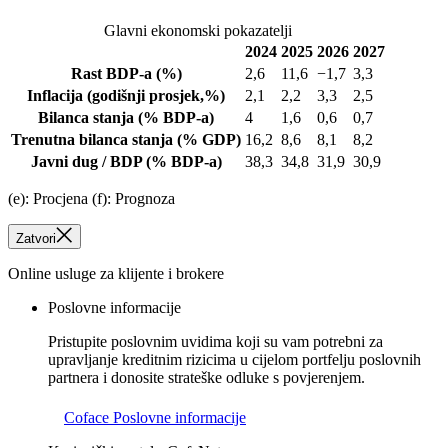
Glavni ekonomski pokazatelji
2024
2025
2026
2027
Rast BDP-a
(%)
2,6
11,6
−1,7
3,3
Inflacija
(godišnji prosjek,%)
2,1
2,2
3,3
2,5
Bilanca stanja
(% BDP-a)
4
1,6
0,6
0,7
Trenutna bilanca stanja
(% GDP)
16,2
8,6
8,1
8,2
Javni dug / BDP
(% BDP-a)
38,3
34,8
31,9
30,9
(e): Procjena (f): Prognoza
Zatvori
Online usluge za klijente i brokere
Poslovne informacije
Pristupite poslovnim uvidima koji su vam potrebni za
upravljanje kreditnim rizicima u cijelom portfelju poslovnih
partnera i donosite strateške odluke s povjerenjem.
Coface Poslovne informacije