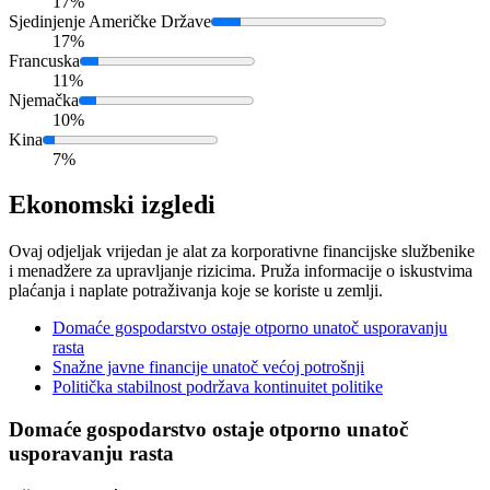
17%
Sjedinjenje Američke Države
17%
Francuska
11%
Njemačka
10%
Kina
7%
Ekonomski izgledi
Ovaj odjeljak vrijedan je alat za korporativne financijske službenike
i menadžere za upravljanje rizicima. Pruža informacije o iskustvima
plaćanja i naplate potraživanja koje se koriste u zemlji.
Domaće gospodarstvo ostaje otporno unatoč usporavanju
rasta
Snažne javne financije unatoč većoj potrošnji
Politička stabilnost podržava kontinuitet politike
Domaće gospodarstvo ostaje otporno unatoč
usporavanju rasta