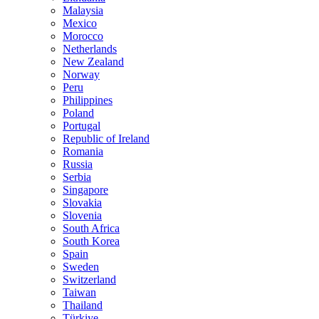
Malaysia
Mexico
Morocco
Netherlands
New Zealand
Norway
Peru
Philippines
Poland
Portugal
Republic of Ireland
Romania
Russia
Serbia
Singapore
Slovakia
Slovenia
South Africa
South Korea
Spain
Sweden
Switzerland
Taiwan
Thailand
Türkiye