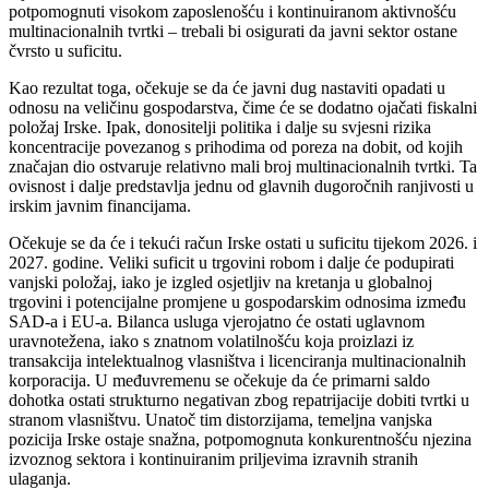
potpomognuti visokom zaposlenošću i kontinuiranom aktivnošću
multinacionalnih tvrtki – trebali bi osigurati da javni sektor ostane
čvrsto u suficitu.
Kao rezultat toga, očekuje se da će javni dug nastaviti opadati u
odnosu na veličinu gospodarstva, čime će se dodatno ojačati fiskalni
položaj Irske. Ipak, donositelji politika i dalje su svjesni rizika
koncentracije povezanog s prihodima od poreza na dobit, od kojih
značajan dio ostvaruje relativno mali broj multinacionalnih tvrtki. Ta
ovisnost i dalje predstavlja jednu od glavnih dugoročnih ranjivosti u
irskim javnim financijama.
Očekuje se da će i tekući račun Irske ostati u suficitu tijekom 2026. i
2027. godine. Veliki suficit u trgovini robom i dalje će podupirati
vanjski položaj, iako je izgled osjetljiv na kretanja u globalnoj
trgovini i potencijalne promjene u gospodarskim odnosima između
SAD-a i EU-a. Bilanca usluga vjerojatno će ostati uglavnom
uravnotežena, iako s znatnom volatilnošću koja proizlazi iz
transakcija intelektualnog vlasništva i licenciranja multinacionalnih
korporacija. U međuvremenu se očekuje da će primarni saldo
dohotka ostati strukturno negativan zbog repatrijacije dobiti tvrtki u
stranom vlasništvu. Unatoč tim distorzijama, temeljna vanjska
pozicija Irske ostaje snažna, potpomognuta konkurentnošću njezina
izvoznog sektora i kontinuiranim priljevima izravnih stranih
ulaganja.