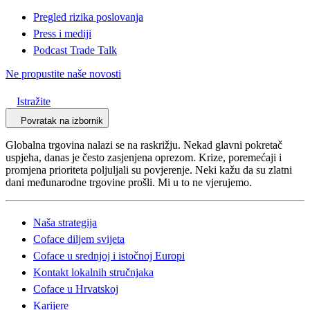
Pregled rizika poslovanja
Press i mediji
Podcast Trade Talk
Ne propustite naše novosti
Istražite
Povratak na izbornik
Globalna trgovina nalazi se na raskrižju. Nekad glavni pokretač
uspjeha, danas je često zasjenjena oprezom. Krize, poremećaji i
promjena prioriteta poljuljali su povjerenje. Neki kažu da su zlatni
dani međunarodne trgovine prošli. Mi u to ne vjerujemo.
Naša strategija
Coface diljem svijeta
Coface u srednjoj i istočnoj Europi
Kontakt lokalnih stručnjaka
Coface u Hrvatskoj
Karijere