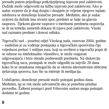
presudu putem prijedloga potkrijepljenog izjavom pod zakletvom.
Dužnik može odgovoriti na tužbu izjavom pod zakletvom. Ako je
sudac uvjeren da je dug dospio i dospjelo je vrijeme njegove isplate,
odobrava se donošenje konačne presude. Međutim, ako je sudac
uvjeren da dužnik ima stvarni spor, predmet se šalje na glavnu
raspravu. Tijekom glavne rasprave o meritumu predmeta raspravlja
se ili na temelju usmenih dokaza ili izjava pod zakletvom. Visoki
sud razmatra predmet i donosi odluku.
Trgovački sud – posebni odjel Visokog suda, osnovan 2004. godine
– nadležan je za vođenje postupaka u trgovačkim sporovima čija
vrijednost prelazi 1 milijun eura, koji su uvršteni u trgovački popis ili
se odnose na intelektualno vlasništvo, te može osigurati
odgovarajuću i brzu obradu podnesenih predmeta. Na diskreciju
trgovačkog suca, postupak se može odgoditi na najviše 28 dana
kako bi se strankama omogućilo da se okrenu alternativnim oblicima
rješavanja sporova, kao što su mirenje ili medijacija.
Uobičajeno, donošenje presude može potrajati godinu dana.
Međutim, taj se rok može udvostručiti ako je potrebna prisilna
provedba. Žalbeni postupci pred Vrhovnim sudom mogu potrajati
dodatne tri godine.
0