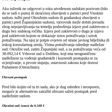
Ako tuženik ne odgovori u roku utvrđenom sudskim pozivom (bilo
da se radi o punoj ili skraćenoj obavijesti o parnici pred Visokim
sudom, tužbi pred Okružnim sudom ili građanskoj obavijesti o
parnici pred Županijskim sudom), vjerovnik može dobiti presudu
zbog nepojavljivanja na temelju podnošenja izjave pod zakletvom o
dugu bez sudskog ročišta. Izjava pod zakletvom o dugu je izjava
pod zakletvom kojom se dokazuje iznos potraživanja i uzrok
potraživanja. Na njoj je potpis ovjeren od strane javnog bilježnika ili
irskog konzularnog ureda. Visina potraživanja određuje nadležan
sud: Okružni sud, zatim Županijski sud, a za potraživanja veća od
38.092,14 € Vrhovni sud u Dublinu, koji ima neograničenu
nadležnost za vođenje građanskih i kaznenih postupaka te za
ocjenjivanje, u prvom stupnju, ustavnosti zakona koje donosi
Parlament (Oireachtais).
Ubrzani postupak
Pred bilo kojim od ta tri suda, ako je dug određen i neosporen,
moguće je alternativno zatražiti ubrzani sažeti postupak pred
nadležnim sudom.
Okružni sud: iznosi do 6.348 €