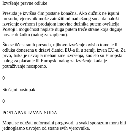
Izvršenje pravne odluke
Presuda je izvršna čim postane konačna. Ako dužnik ne ispuni
presudu, vjerovnik može zatražiti od nadležnog suda da naloži
izvršenje ovrhom i prodajom imovine dužnika putem ovršitelja.
Postoji i mogućnost naplate duga putem treće strane koja duguje
novac dužniku (nalog za zapljenu).
Što se tiče stranih presuda, njihovo izvršenje ovisi o tome je li
odluka donesena u državi članici EU-a ili u zemlji izvan EU-a. Za
prvo, Irska je usvojila mehanizme izvršenja, kao što su Europski
nalog za plaćanje ili Europski nalog za izvršenje kada je
potraživanje neosporno.
0
Stečajni postupak
0
POSTAPAK IZVAN SUDA
Mogu se održati neformalni pregovori, a svaki sporazum mora biti
jednoglasno usvojen od strane svih vjerovnika.