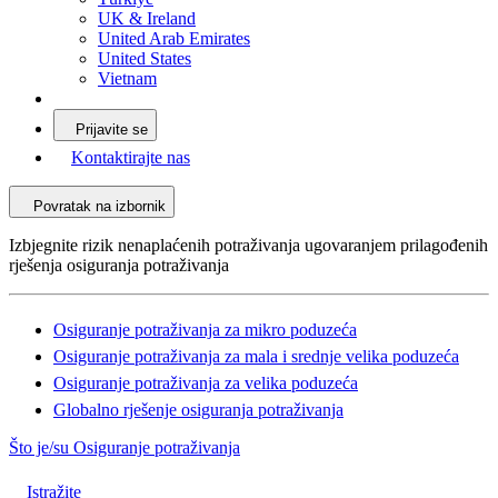
UK & Ireland
United Arab Emirates
United States
Vietnam
Prijavite se
Kontaktirajte nas
Povratak na izbornik
Izbjegnite rizik nenaplaćenih potraživanja ugovaranjem prilagođenih
rješenja osiguranja potraživanja
Osiguranje potraživanja za mikro poduzeća
Osiguranje potraživanja za mala i srednje velika poduzeća
Osiguranje potraživanja za velika poduzeća
Globalno rješenje osiguranja potraživanja
Što je/su Osiguranje potraživanja
Istražite