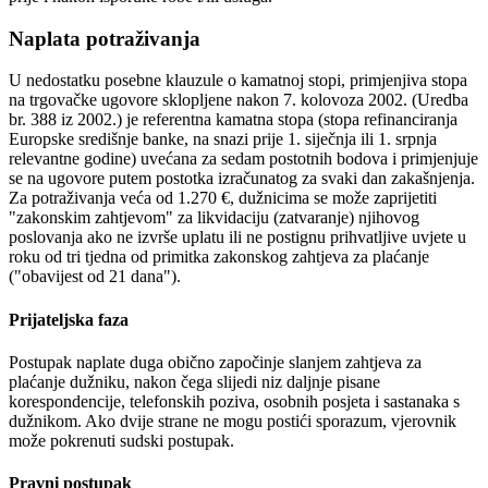
Naplata potraživanja
U nedostatku posebne klauzule o kamatnoj stopi, primjenjiva stopa
na trgovačke ugovore sklopljene nakon 7. kolovoza 2002. (Uredba
br. 388 iz 2002.) je referentna kamatna stopa (stopa refinanciranja
Europske središnje banke, na snazi prije 1. siječnja ili 1. srpnja
relevantne godine) uvećana za sedam postotnih bodova i primjenjuje
se na ugovore putem postotka izračunatog za svaki dan zakašnjenja.
Za potraživanja veća od 1.270 €, dužnicima se može zaprijetiti
"zakonskim zahtjevom" za likvidaciju (zatvaranje) njihovog
poslovanja ako ne izvrše uplatu ili ne postignu prihvatljive uvjete u
roku od tri tjedna od primitka zakonskog zahtjeva za plaćanje
("obavijest od 21 dana").
Prijateljska faza
Postupak naplate duga obično započinje slanjem zahtjeva za
plaćanje dužniku, nakon čega slijedi niz daljnje pisane
korespondencije, telefonskih poziva, osobnih posjeta i sastanaka s
dužnikom. Ako dvije strane ne mogu postići sporazum, vjerovnik
može pokrenuti sudski postupak.
Pravni postupak