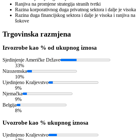
Ranjiva na promjene strategija stranih tvrtki
Razina korporativnog duga privatnog sektora i dalje je visoka
Razina duga financijskog sektora i dalje je visoka i ranjiva na
šokove
Trgovinska razmjena
Izvoz
robe kao % od ukupnog iznosa
Sjedinjenje Američke Države
33%
Nizozemska
10%
Ujedinjeno Kraljevstvo
9%
Njemačka
9%
Belgija
8%
Uvoz
robe kao % ukupnog iznosa
Ujedinjeno Kraljevstvo