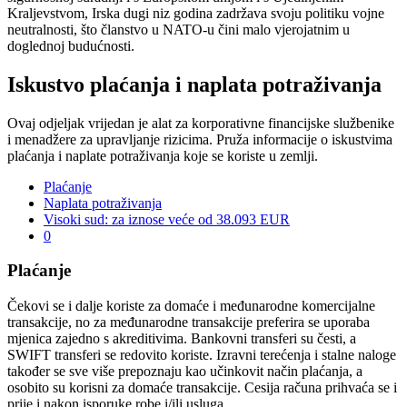
Kraljevstvom, Irska dugi niz godina zadržava svoju politiku vojne
neutralnosti, što članstvo u NATO-u čini malo vjerojatnim u
doglednoj budućnosti.
Iskustvo plaćanja i naplata potraživanja
Ovaj odjeljak vrijedan je alat za korporativne financijske službenike
i menadžere za upravljanje rizicima. Pruža informacije o iskustvima
plaćanja i naplate potraživanja koje se koriste u zemlji.
Plaćanje
Naplata potraživanja
Visoki sud: za iznose veće od 38.093 EUR
0
Plaćanje
Čekovi se i dalje koriste za domaće i međunarodne komercijalne
transakcije, no za međunarodne transakcije preferira se uporaba
mjenica zajedno s akreditivima. Bankovni transferi su česti, a
SWIFT transferi se redovito koriste. Izravni terećenja i stalne naloge
također se sve više prepoznaju kao učinkovit način plaćanja, a
osobito su korisni za domaće transakcije. Cesija računa prihvaća se i
prije i nakon isporuke robe i/ili usluga.