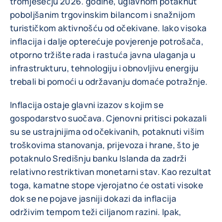
tromjesečju 2026. godine, uglavnom potaknut
poboljšanim trgovinskim bilancom i snažnijom
turističkom aktivnošću od očekivane. Iako visoka
inflacija i dalje opterećuje povjerenje potrošača,
otporno tržište rada i rastuća javna ulaganja u
infrastrukturu, tehnologiju i obnovljivu energiju
trebali bi pomoći u održavanju domaće potražnje.
Inflacija ostaje glavni izazov s kojim se
gospodarstvo suočava. Cjenovni pritisci pokazali
su se ustrajnijima od očekivanih, potaknuti višim
troškovima stanovanja, prijevoza i hrane, što je
potaknulo Središnju banku Islanda da zadrži
relativno restriktivan monetarni stav. Kao rezultat
toga, kamatne stope vjerojatno će ostati visoke
dok se ne pojave jasniji dokazi da inflacija
održivim tempom teži ciljanom razini. Ipak,