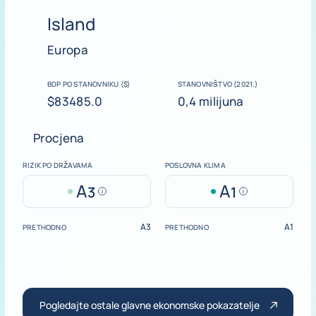
Island
Europa
BDP PO STANOVNIKU ($)
STANOVNIŠTVO (2021.)
$83485.0
0,4 milijuna
Procjena
RIZIK PO DRŽAVAMA
POSLOVNA KLIMA
A
A
3
1
Help
Help
A3
A1
PRETHODNO
PRETHODNO
Pogledajte ostale glavne ekonomske pokazatelje