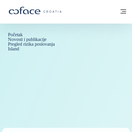
Saznajte više
Povratak na početnu stranicu
Iz
COFACE FOR TRADE - POČETNA STRANI
CROATIA
Početak
Novosti i publikacije
Pregled rizika poslovanja
Island