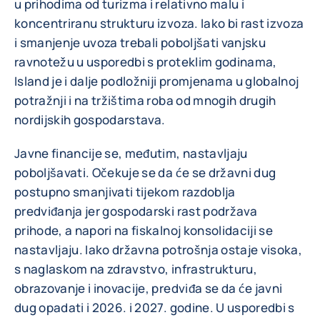
u prihodima od turizma i relativno malu i
koncentriranu strukturu izvoza. Iako bi rast izvoza
i smanjenje uvoza trebali poboljšati vanjsku
ravnotežu u usporedbi s proteklim godinama,
Island je i dalje podložniji promjenama u globalnoj
potražnji i na tržištima roba od mnogih drugih
nordijskih gospodarstava.
Javne financije se, međutim, nastavljaju
poboljšavati. Očekuje se da će se državni dug
postupno smanjivati tijekom razdoblja
predviđanja jer gospodarski rast podržava
prihode, a napori na fiskalnoj konsolidaciji se
nastavljaju. Iako državna potrošnja ostaje visoka,
s naglaskom na zdravstvo, infrastrukturu,
obrazovanje i inovacije, predviđa se da će javni
dug opadati i 2026. i 2027. godine. U usporedbi s