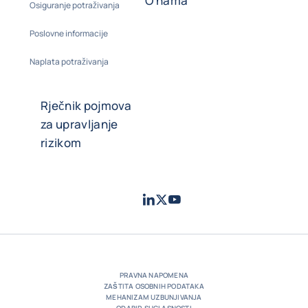
O nama
Osiguranje potraživanja
Poslovne informacije
Naplata potraživanja
Rječnik pojmova
za upravljanje
rizikom
LinkedIn
Twitter
Youtube
- Coface
- Coface
- Coface
PRAVNA NAPOMENA
ZAŠTITA OSOBNIH PODATAKA
MEHANIZAM UZBUNJIVANJA