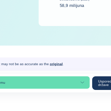
58,9 milijuna
It may not be as accurate as the
original
.
Uspored
emu
erite odjeljak na stranici
države