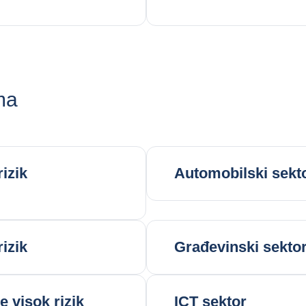
ma
rizik
Automobilski sekt
rizik
Građevinski sekto
e visok rizik
ICT sektor