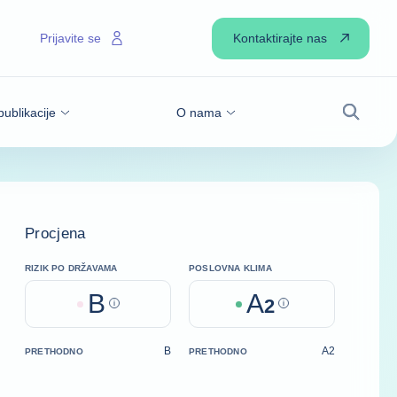
Kontaktirajte nas
Prijavite se
publikacije
O nama
Pretraži
Procjena
RIZIK PO DRŽAVAMA
POSLOVNA KLIMA
B
A
Help
2
Help
B
A2
PRETHODNO
PRETHODNO