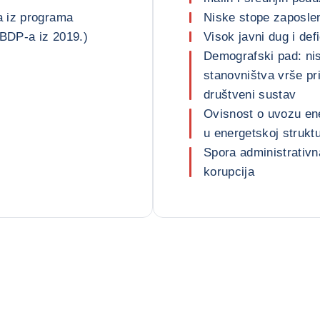
a iz programa
Niske stope zaposleno
BDP-a iz 2019.)
Visok javni dug i defi
Demografski pad: nisk
stanovništva vrše pr
društveni sustav
Ovisnost o uvozu ener
u energetskoj struktu
Spora administrativn
korupcija