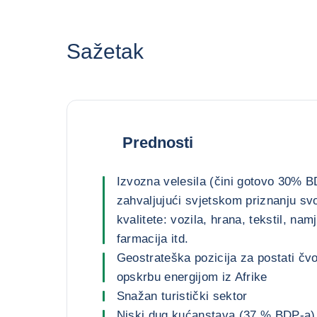
Sažetak
Prednosti
Izvozna velesila (čini gotovo 30% B
zahvaljujući svjetskom priznanju svo
kvalitete: vozila, hrana, tekstil, namj
farmacija itd.
Geostrateška pozicija za postati čv
opskrbu energijom iz Afrike
Snažan turistički sektor
Niski dug kućanstava (37 % BDP-a)