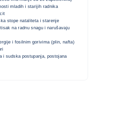
sti mladih i starijih radnika
cit
a stope nataliteta i starenje
itisak na radnu snagu i narušavaju
gije i fosilnim gorivima (plin, nafta)
ri
a i sudska postupanja, postojana