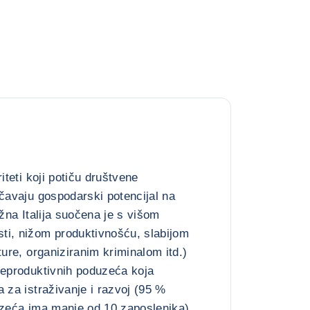
iteti koji potiču društvene
ičavaju gospodarski potencijal na
užna Italija suočena je s višom
ti, nižom produktivnošću, slabijom
ture, organiziranim kriminalom itd.)
neproduktivnih poduzeća koja
 za istraživanje i razvoj (95 %
uzeća ima manje od 10 zaposlenika)