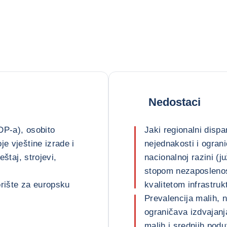
Nedostaci
DP-a), osobito
Jaki regionalni dispar
je vještine izrade i
nejednakosti i ogran
eštaj, strojevi,
nacionalnoj razini (j
stopom nezaposlenos
orište za europsku
kvalitetom infrastruk
Prevalencija malih, 
ograničava izdvajanja
malih i srednjih pod