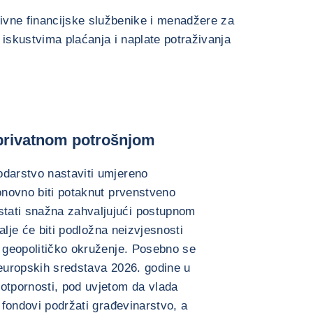
ativne financijske službenike i menadžere za
 iskustvima plaćanja i naplate potraživanja
 privatnom potrošnjom
odarstvo nastaviti umjereno
ponovno biti potaknut prvenstveno
tati snažna zahvaljujući postupnom
dalje će biti podložna neizvjesnosti
i geopolitičko okruženje. Posebno se
 europskih sredstava 2026. godine u
otpornosti, pod uvjetom da vlada
e fondovi podržati građevinarstvo, a