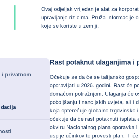
Ovaj odjeljak vrijedan je alat za korpor
upravljanje rizicima. Pruža informacije o
koje se koriste u zemlji.
Rast potaknut ulaganjima i
 i privatnom
Očekuje se da će se talijansko gosp
oporavljati u 2026. godini. Rast će 
domaćom potražnjom. Ulaganja će os
poboljšanju financijskih uvjeta, ali i 
idacija
koja opterećuje globalno trgovinsko 
očekuje da će rast potaknuti isplata
okviru Nacionalnog plana oporavka i 
nosti
uspije učinkovito provesti plan. Ti ć