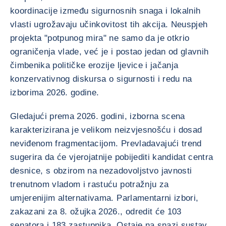
koordinacije između sigurnosnih snaga i lokalnih
vlasti ugrožavaju učinkovitost tih akcija. Neuspjeh
projekta "potpunog mira" ne samo da je otkrio
ograničenja vlade, već je i postao jedan od glavnih
čimbenika političke erozije ljevice i jačanja
konzervativnog diskursa o sigurnosti i redu na
izborima 2026. godine.
Gledajući prema 2026. godini, izborna scena
karakterizirana je velikom neizvjesnošću i dosad
neviđenom fragmentacijom. Prevladavajući trend
sugerira da će vjerojatnije pobijediti kandidat centra
desnice, s obzirom na nezadovoljstvo javnosti
trenutnom vladom i rastuću potražnju za
umjerenijim alternativama. Parlamentarni izbori,
zakazani za 8. ožujka 2026., odredit će 103
senatora i 183 zastupnika. Ostaje na snazi sustav