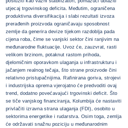
poslužiti kao važni stabilizatori, pomažući ublažiti
utjecaj trgovinskog deficita. Međutim, ograničena
produktivna diversifikacija i slabi rezultati izvoza
prerađenih proizvoda ograničavaju sposobnost
zemlje da generira devize tijekom razdoblja pada
cijena roba, čime se vanjski sektor čini ranjivim na
međunarodne fluktuacije. Uvoz će, zauzvrat, rasti
velikom brzinom, potaknut rastom prihoda,
djelomičnim oporavkom ulaganja u infrastrukturu i
jačanjem realnog tečaja, što strane proizvode čini
relativno pristupačnijima. Rafinirana goriva, strojevi
i industrijska oprema vjerojatno će predvoditi ovaj
trend, dodatno povećavajući trgovinski deficit. Što
se tiče vanjskog financiranja, Kolumbija će nastaviti
privlačiti izravna strana ulaganja (FDI), osobito u
sektorima energetike i rudarstva. Osim toga, zemlja
će održavati snažnu poziciju u međunarodnim