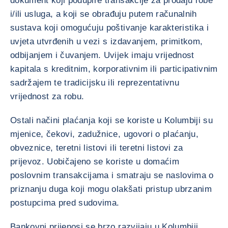
dokument koji podupire transakcije za prodaju robe
i/ili usluga, a koji se obrađuju putem računalnih
sustava koji omogućuju poštivanje karakteristika i
uvjeta utvrđenih u vezi s izdavanjem, primitkom,
odbijanjem i čuvanjem. Uvijek imaju vrijednost
kapitala s kreditnim, korporativnim ili participativnim
sadržajem te tradicijsku ili reprezentativnu
vrijednost za robu.
Ostali načini plaćanja koji se koriste u Kolumbiji su
mjenice, čekovi, zadužnice, ugovori o plaćanju,
obveznice, teretni listovi ili teretni listovi za
prijevoz. Uobičajeno se koriste u domaćim
poslovnim transakcijama i smatraju se naslovima o
priznanju duga koji mogu olakšati pristup ubrzanim
postupcima pred sudovima.
Bankovni prijenosi se brzo razvijaju u Kolumbiji.