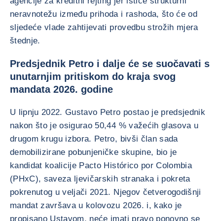
agencije za kreditni rejting jer ističe strukturni
neravnotežu između prihoda i rashoda, što će od
sljedeće vlade zahtijevati provedbu strožih mjera
štednje.
Predsjednik Petro i dalje će se suočavati s
unutarnjim pritiskom do kraja svog
mandata 2026. godine
U lipnju 2022. Gustavo Petro postao je predsjednik
nakon što je osigurao 50,44 % važećih glasova u
drugom krugu izbora. Petro, bivši član sada
demobilizirane pobunjeničke skupine, bio je
kandidat koalicije Pacto Histórico por Colombia
(PHxC), saveza ljevičarskih stranaka i pokreta
pokrenutog u veljači 2021. Njegov četverogodišnji
mandat završava u kolovozu 2026. i, kako je
propisano Ustavom, neće imati pravo ponovno se