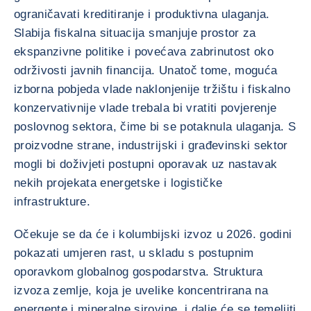
ograničavati kreditiranje i produktivna ulaganja.
Slabija fiskalna situacija smanjuje prostor za
ekspanzivne politike i povećava zabrinutost oko
održivosti javnih financija. Unatoč tome, moguća
izborna pobjeda vlade naklonjenije tržištu i fiskalno
konzervativnije vlade trebala bi vratiti povjerenje
poslovnog sektora, čime bi se potaknula ulaganja. S
proizvodne strane, industrijski i građevinski sektor
mogli bi doživjeti postupni oporavak uz nastavak
nekih projekata energetske i logističke
infrastrukture.
Očekuje se da će i kolumbijski izvoz u 2026. godini
pokazati umjeren rast, u skladu s postupnim
oporavkom globalnog gospodarstva. Struktura
izvoza zemlje, koja je uvelike koncentrirana na
energente i mineralne sirovine, i dalje će se temeljiti