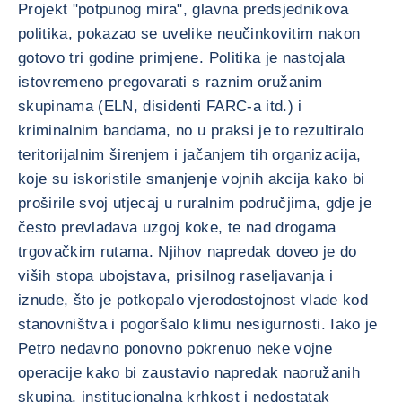
Projekt "potpunog mira", glavna predsjednikova
politika, pokazao se uvelike neučinkovitim nakon
gotovo tri godine primjene. Politika je nastojala
istovremeno pregovarati s raznim oružanim
skupinama (ELN, disidenti FARC-a itd.) i
kriminalnim bandama, no u praksi je to rezultiralo
teritorijalnim širenjem i jačanjem tih organizacija,
koje su iskoristile smanjenje vojnih akcija kako bi
proširile svoj utjecaj u ruralnim područjima, gdje je
često prevladava uzgoj koke, te nad drogama
trgovačkim rutama. Njihov napredak doveo je do
viših stopa ubojstava, prisilnog raseljavanja i
iznude, što je potkopalo vjerodostojnost vlade kod
stanovništva i pogoršalo klimu nesigurnosti. Iako je
Petro nedavno ponovno pokrenuo neke vojne
operacije kako bi zaustavio napredak naoružanih
skupina, institucionalna krhkost i nedostatak