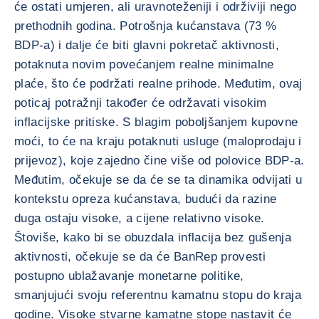
će ostati umjeren, ali uravnoteženiji i održiviji nego
prethodnih godina. Potrošnja kućanstava (73 %
BDP-a) i dalje će biti glavni pokretač aktivnosti,
potaknuta novim povećanjem realne minimalne
plaće, što će podržati realne prihode. Međutim, ovaj
poticaj potražnji također će održavati visokim
inflacijske pritiske. S blagim poboljšanjem kupovne
moći, to će na kraju potaknuti usluge (maloprodaju i
prijevoz), koje zajedno čine više od polovice BDP-a.
Međutim, očekuje se da će se ta dinamika odvijati u
kontekstu opreza kućanstava, budući da razine
duga ostaju visoke, a cijene relativno visoke.
Štoviše, kako bi se obuzdala inflacija bez gušenja
aktivnosti, očekuje se da će BanRep provesti
postupno ublažavanje monetarne politike,
smanjujući svoju referentnu kamatnu stopu do kraja
godine. Visoke stvarne kamatne stope nastavit će