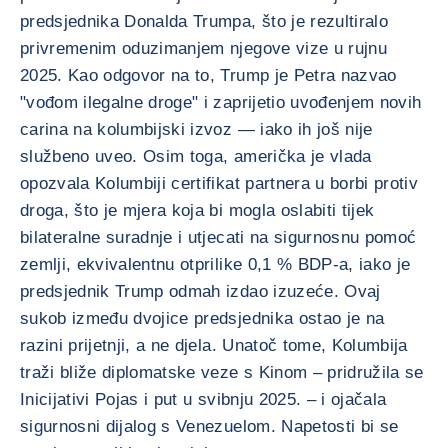
predsjednika Donalda Trumpa, što je rezultiralo
privremenim oduzimanjem njegove vize u rujnu
2025. Kao odgovor na to, Trump je Petra nazvao
"vođom ilegalne droge" i zaprijetio uvođenjem novih
carina na kolumbijski izvoz — iako ih još nije
službeno uveo. Osim toga, američka je vlada
opozvala Kolumbiji certifikat partnera u borbi protiv
droga, što je mjera koja bi mogla oslabiti tijek
bilateralne suradnje i utjecati na sigurnosnu pomoć
zemlji, ekvivalentnu otprilike 0,1 % BDP-a, iako je
predsjednik Trump odmah izdao izuzeće. Ovaj
sukob između dvojice predsjednika ostao je na
razini prijetnji, a ne djela. Unatoč tome, Kolumbija
traži bliže diplomatske veze s Kinom – pridružila se
Inicijativi Pojas i put u svibnju 2025. – i ojačala
sigurnosni dijalog s Venezuelom. Napetosti bi se