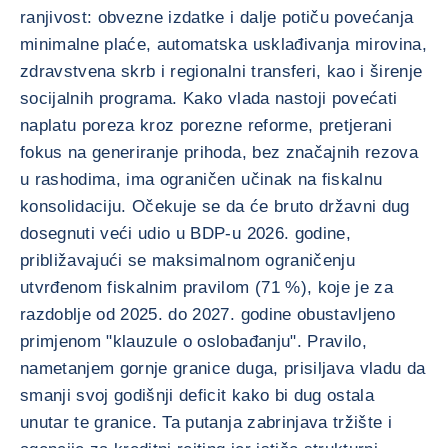
ranjivost: obvezne izdatke i dalje potiču povećanja
minimalne plaće, automatska usklađivanja mirovina,
zdravstvena skrb i regionalni transferi, kao i širenje
socijalnih programa. Kako vlada nastoji povećati
naplatu poreza kroz porezne reforme, pretjerani
fokus na generiranje prihoda, bez značajnih rezova
u rashodima, ima ograničen učinak na fiskalnu
konsolidaciju. Očekuje se da će bruto državni dug
dosegnuti veći udio u BDP-u 2026. godine,
približavajući se maksimalnom ograničenju
utvrđenom fiskalnim pravilom (71 %), koje je za
razdoblje od 2025. do 2027. godine obustavljeno
primjenom "klauzule o oslobađanju". Pravilo,
nametanjem gornje granice duga, prisiljava vladu da
smanji svoj godišnji deficit kako bi dug ostala
unutar te granice. Ta putanja zabrinjava tržište i