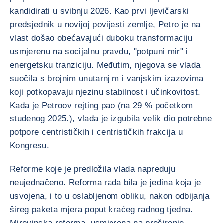
kandidirati u svibnju 2026. Kao prvi ljevičarski
predsjednik u novijoj povijesti zemlje, Petro je na
vlast došao obećavajući duboku transformaciju
usmjerenu na socijalnu pravdu, "potpuni mir" i
energetsku tranziciju. Međutim, njegova se vlada
suočila s brojnim unutarnjim i vanjskim izazovima
koji potkopavaju njezinu stabilnost i učinkovitost.
Kada je Petroov rejting pao (na 29 % početkom
studenog 2025.), vlada je izgubila velik dio potrebne
potpore centrističkih i centrističkih frakcija u
Kongresu.
Reforme koje je predložila vlada napreduju
neujednačeno. Reforma rada bila je jedina koja je
usvojena, i to u oslabljenom obliku, nakon odbijanja
šireg paketa mjera poput kraćeg radnog tjedna.
Mirovinska reforma, usmjerena na proširenje