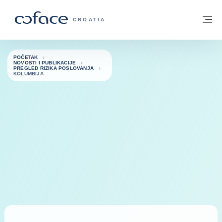
Saznajte više
Povratak na početnu stranicu
Iz
COFACE FOR TRADE - POČETNA STRAN
CROATIA
POČETAK
NOVOSTI I PUBLIKACIJE
PREGLED RIZIKA POSLOVANJA
KOLUMBIJA