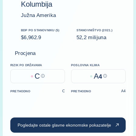
Kolumbija
Južna Amerika
BDP PO STANOVNIKU ($)
STANOVNIŠTVO (2021.)
$6,962.9
52,2 milijuna
Procjena
RIZIK PO DRŽAVAMA
POSLOVNA KLIMA
C
A
Help
4
Help
C
A4
PRETHODNO
PRETHODNO
Pogledajte ostale glavne ekonomske pokazatelje