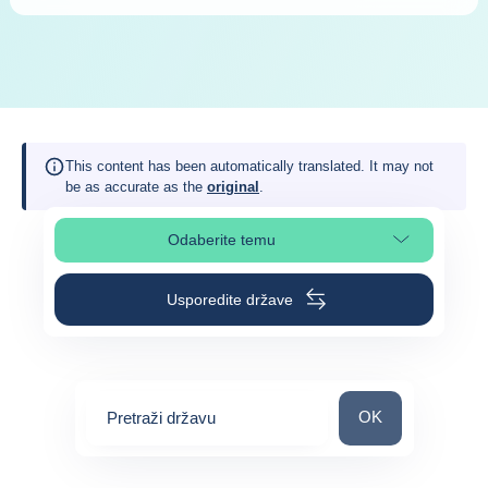
This content has been automatically translated. It may not
be as accurate as the
original
.
Odaberite temu
Odaberite odjeljak na stranici
Usporedite države
Pretraži državu
OK
Pretraži državu
0
suggestions