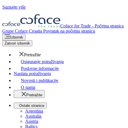
Saznajte više
Coface for Trade - Početna stranica
Grupe Coface
Croatia
Povratak na početnu stranicu
Izbornik
Zatvori izbornik
Pretražite
Osiguranje potraživanja
Poslovne informacije
Naplata potraživanja
Novosti i publikacije
O nama
Pretražite
Ostale stranice
Argentina
Australia
Austria
Baltics