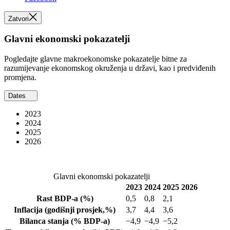
Zatvori
Glavni ekonomski pokazatelji
Pogledajte glavne makroekonomske pokazatelje bitne za
razumijevanje ekonomskog okruženja u državi, kao i predviđenih
promjena.
Dates
2023
2024
2025
2026
Glavni ekonomski pokazatelji
2023
2024
2025
2026
Rast BDP-a
(%)
0,5
0,8
2,1
Inflacija
(godišnji prosjek,%)
3,7
4,4
3,6
Bilanca stanja
(% BDP-a)
−4,9
−4,9
−5,2