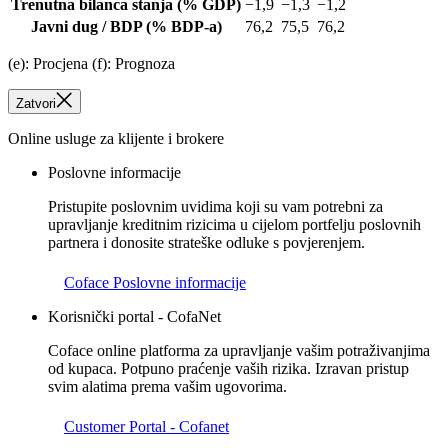
Trenutna bilanca stanja
(% GDP)
−1,9
−1,3
−1,2
Javni dug / BDP
(% BDP-a)
76,2
75,5
76,2
(e): Procjena (f): Prognoza
Zatvori
Online usluge za klijente i brokere
Poslovne informacije
Pristupite poslovnim uvidima koji su vam potrebni za
upravljanje kreditnim rizicima u cijelom portfelju poslovnih
partnera i donosite strateške odluke s povjerenjem.
Coface Poslovne informacije
Korisnički portal - CofaNet
Coface online platforma za upravljanje vašim potraživanjima
od kupaca. Potpuno praćenje vaših rizika. Izravan pristup
svim alatima prema vašim ugovorima.
Customer Portal - Cofanet