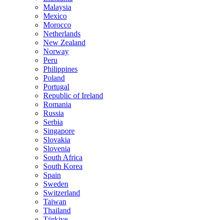
Malaysia
Mexico
Morocco
Netherlands
New Zealand
Norway
Peru
Philippines
Poland
Portugal
Republic of Ireland
Romania
Russia
Serbia
Singapore
Slovakia
Slovenia
South Africa
South Korea
Spain
Sweden
Switzerland
Taiwan
Thailand
Türkiye