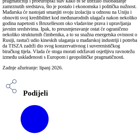
pragmatičniji i proeuropski stav kako bi se ubrzalo oslobađanje
zamrznutih sredstava, što je postalo i ekonomska i politička nužnost.
Mađarska će nastojati smanjiti svoju izolaciju u odnosu na Uniju i
obnoviti svoj kredibilitet kod međunarodnih ulagača nakon nekoliko
godina napetosti s Bruxellesom oko vladavine prava i upravljanja
javnim sredstvima. Ipak, to preusmjeravanje ostat će ograničeno
nekoliko strukturnih čimbenika, a to su snažna energetska ovisnost o
Rusiji, rastući udio kineskih ulaganja u mađarskoj industriji i potreba
da TISZA zadrži dio svog konzervativnog i suverenističkog
biračkog tijela. Vlada će stoga morati održavati osjetljivu ravnotežu
između usklađenosti s Europom i geopolitičke pragmatičnosti.
Zadnje ažuriranje: lipanj 2026.
Podijeli