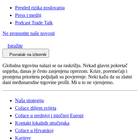
Pregled rizika poslovanja
Press i mediji
Podcast Trade Talk
Ne propustite naše novosti
Istražite
Povratak na izbornik
Globalna trgovina nalazi se na raskrižju. Nekad glavni pokretač
uspjeha, danas je često zasjenjena oprezom. Krize, poremećaji i
promjena prioriteta poljuljali su povjerenje. Neki kažu da su zlatni
dani međunarodne trgovine prošli. Mi u to ne vjerujemo.
Naša strategija
Coface diljem svijeta
Coface u srednjoj i istočnoj Europi
Kontakt lokalnih stručnjaka
Coface u Hrvatskoj
Karijere