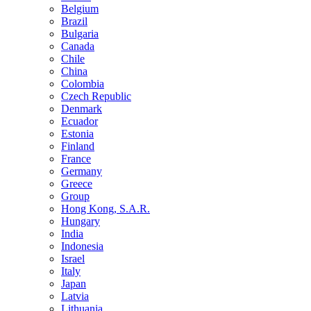
Belgium
Brazil
Bulgaria
Canada
Chile
China
Colombia
Czech Republic
Denmark
Ecuador
Estonia
Finland
France
Germany
Greece
Group
Hong Kong, S.A.R.
Hungary
India
Indonesia
Israel
Italy
Japan
Latvia
Lithuania