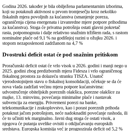
Godina 2026. također je bila obilježena parlamentarnim izborima,
koji su potaknuli aktivnost u prvom tromjesečju kroz nekoliko
fiskalnih mjera povoljnih za kućanstva (smanjenje poreza,
ograničenja cijena energenata i izvanredne mjere potpore prihodima
za kućanstva). Stoga će privatna potrošnja ostati glavni pokretač
rasta, potpomognuta i dalje relativno snažnim tržištem rada, s rastom
nominalne plaće od 9,1 % na godišnjoj razini u ožujku 2026. i
stopom nezaposlenosti zadržanom na 4,7 %
Dvostruki deficit ostat će pod snažnim pritiskom
Proračunski deficit ostat će vrlo visok u 2026. godini i manji nego u
2025. godini zbog predizbornih mjera Fidesza i vrlo ograničenog
fiskalnog prostora za dolazeću stranku TISZA. Unatoč
vjerodostojnijem stavu o fiskalnoj konsolidaciji, očekuje se da će
nova vlada zadržati većinu mjera potpore kućanstvima:
udvostručenje obiteljskih poreznih olakšica, porezne olakšice za
majke, 13. mirovinu, povećanja minimalne plaće i nastavak
subvencija za energiju. Privremeni porezi na banke,
telekomunikacije i zrakoplovstvo, kao i porast poreznih prihoda
potaknut jačom potrošnjom, neće nadoknaditi povećanje rashoda, ili
će to učiniti tek marginalno. Javni dug stoga će ostati visok, a
njegova će putanja uvelike ovisiti o otključavanju europskih
sredstava. Europska komisija već je prognozirala deficit od 5,2 %