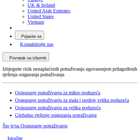
UK & Ireland
United Arab Emirates
United States
Vietnam
Prijavite se
Kontaktirajte nas
Povratak na izbornik
Izbjegnite rizik nenaplaćenih potraživanja ugovaranjem prilagođenih
rješenja osiguranja potraživanja
Osiguranje potraživanja za mikro poduzeća
Osiguranje potraživanja za mala i srednje velika poduzeća
Osiguranje potraživanja za velika poduzeća
Globalno rješenje osiguranja potraživanja
Što je/su Osiguranje potraživanja
Istražite