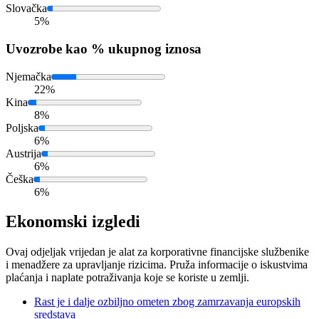
Slovačka
5%
Uvoz
robe kao % ukupnog iznosa
Njemačka
22%
Kina
8%
Poljska
6%
Austrija
6%
Češka
6%
Ekonomski izgledi
Ovaj odjeljak vrijedan je alat za korporativne financijske službenike
i menadžere za upravljanje rizicima. Pruža informacije o iskustvima
plaćanja i naplate potraživanja koje se koriste u zemlji.
Rast je i dalje ozbiljno ometen zbog zamrzavanja europskih
sredstava