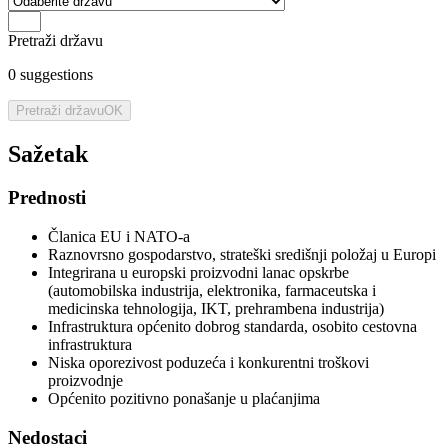
Pretraži državu
0
suggestions
Pretraži državu
OK
Sažetak
Prednosti
Članica EU i NATO-a
Raznovrsno gospodarstvo, strateški središnji položaj u Europi
Integrirana u europski proizvodni lanac opskrbe
(automobilska industrija, elektronika, farmaceutska i
medicinska tehnologija, IKT, prehrambena industrija)
Infrastruktura općenito dobrog standarda, osobito cestovna
infrastruktura
Niska oporezivost poduzeća i konkurentni troškovi
proizvodnje
Općenito pozitivno ponašanje u plaćanjima
Nedostaci