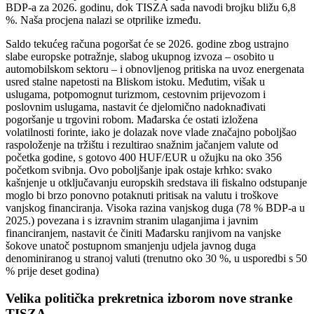
BDP-a za 2026. godinu, dok TISZA sada navodi brojku bližu 6,8
%. Naša procjena nalazi se otprilike između.
Saldo tekućeg računa pogoršat će se 2026. godine zbog ustrajno
slabe europske potražnje, slabog ukupnog izvoza – osobito u
automobilskom sektoru – i obnovljenog pritiska na uvoz energenata
usred stalne napetosti na Bliskom istoku. Međutim, višak u
uslugama, potpomognut turizmom, cestovnim prijevozom i
poslovnim uslugama, nastavit će djelomično nadoknađivati
pogoršanje u trgovini robom. Mađarska će ostati izložena
volatilnosti forinte, iako je dolazak nove vlade značajno poboljšao
raspoloženje na tržištu i rezultirao snažnim jačanjem valute od
početka godine, s gotovo 400 HUF/EUR u ožujku na oko 356
početkom svibnja. Ovo poboljšanje ipak ostaje krhko: svako
kašnjenje u otključavanju europskih sredstava ili fiskalno odstupanje
moglo bi brzo ponovno potaknuti pritisak na valutu i troškove
vanjskog financiranja. Visoka razina vanjskog duga (78 % BDP-a u
2025.) povezana i s izravnim stranim ulaganjima i javnim
financiranjem, nastavit će činiti Mađarsku ranjivom na vanjske
šokove unatoč postupnom smanjenju udjela javnog duga
denominiranog u stranoj valuti (trenutno oko 30 %, u usporedbi s 50
% prije deset godina)
Velika politička prekretnica izborom nove stranke
TISZA