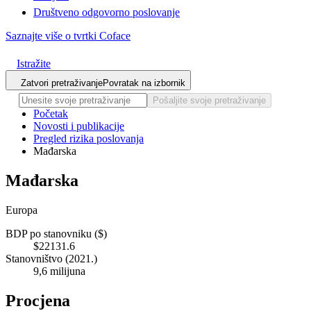
Društveno odgovorno poslovanje
Saznajte više o tvrtki Coface
Istražite
Zatvori pretraživanje
Povratak na izbornik
Pošaljite svoje pretraživanje
Početak
Novosti i publikacije
Pregled rizika poslovanja
Mađarska
Mađarska
Europa
BDP po stanovniku ($)
$22131.6
Stanovništvo (2021.)
9,6 milijuna
Procjena