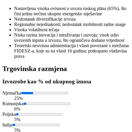
Nastavljena visoka ovisnost o uvozu ruskog plina (65%), što
čini jednu trećinu ukupne energetske mješavine
Nedostatak diverzifikacije izvoza
Regionalne nejednakosti; nedostatak mobilnosti radne snage
Visoka volatilnost tečaja
Niska razina inovacija i istraživanja i razvoja; visok udio
uvezenih inputa u izvozu, što ograničava dodanu vrijednost
Teoretski neovisna administracija i vlasti povezane s mrežama
FIDESZ-a, koje su na vlasti 16 godina; potkopano vladavina
prava
Trgovinska razmjena
Izvoz
robe kao % od ukupnog iznosa
Njemačka
25%
Rumunjska
6%
Poljska
5%
Italija
5%