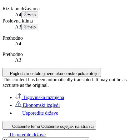
Rizik po državama
A
4
Help
Poslovna klima
A
3
Help
Prethodno
A4
Prethodno
A3
Pogledajte ostale glavne ekonomske pokazatelje
This content has been automatically translated. It may not be as
accurate as the
original
.
Trgovinska razmjena
Ekonomski izgledi
Usporedite države
Odaberite temu
Odaberite odjeljak na stranici
Usporedite države