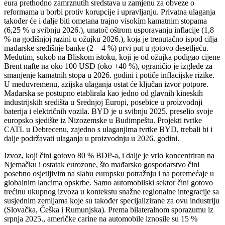
eura prethodno zamrznutih sredstava u zamjenu za obveze o
reformama u borbi protiv korupcije i upravljanju. Privatna ulaganja
također će i dalje biti ometana trajno visokim kamatnim stopama
(6,25 % u svibnju 2026.), unatoč oštrom usporavanju inflacije (1,8
% na godišnjoj razini u ožujku 2026.), koja je trenutačno ispod cilja
mađarske središnje banke (2 – 4 %) prvi put u gotovo desetljeću.
Međutim, sukob na Bliskom istoku, koji je od ožujka podigao cijene
Brent nafte na oko 100 USD (oko +40 %), ograničio je izglede za
smanjenje kamatnih stopa u 2026. godini i potiče inflacijske rizike.
U međuvremenu, azijska ulaganja ostat će ključan izvor potpore.
Mađarska se postupno etablirala kao jedno od glavnih kineskih
industrijskih središta u Srednjoj Europi, posebice u proizvodnji
baterija i električnih vozila. BYD je u svibnju 2025. preselio svoje
europsko sjedište iz Nizozemske u Budimpeštu. Projekti tvrtke
CATL u Debrecenu, zajedno s ulaganjima tvrtke BYD, trebali bi i
dalje podržavati ulaganja u proizvodnju u 2026. godini.
Izvoz, koji čini gotovo 80 % BDP-a, i dalje je vrlo koncentriran na
Njemačku i ostatak eurozone, što mađarsko gospodarstvo čini
posebno osjetljivim na slabu europsku potražnju i na poremećaje u
globalnim lancima opskrbe. Samo automobilski sektor čini gotovo
trećinu ukupnog izvoza u kontekstu snažne regionalne integracije sa
susjednim zemljama koje su također specijalizirane za ovu industriju
(Slovačka, Češka i Rumunjska). Prema bilateralnom sporazumu iz
srpnja 2025., američke carine na automobile iznosile su 15 %