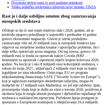
Dvostruki deficit ostat će pod snažnim pritiskom
Velika politička prekretnica izborom nove stranke TISZA
Rast je i dalje ozbiljno ometen zbog zamrzavanja
europskih sredstava
Očekuje se da će rast ostati relativno slab i 2026. godine, ali se
predviđa njegovo poboljšanje u usporedbi s prethodne tri godine
gotovo ekonomske stagnacije. Glavni je uzrok produljeno
zamrzavanje više od 20 milijardi eura iz europskih fondova kao
odgovor na neriješene institucionalne i upravljačke probleme, što i
dalje teško opterećuje javna ulaganja. Od tog iznosa, gotovo 10
milijardi eura iz fonda za oporavak nakon Covida (RRF –
Instrument za oporavak i otpornost) istječe krajem kolovoza 2026.
godine. Na kocki je i oko 8 milijardi eura kohezijskih sredstava, s
rokom do kraja 2027., uključujući 2 milijarde eura koje su trajno
izgubljene jer nisu iskorištene. Osim toga, EU-ov program
niskokamatnog financiranja SAFE ("Security Action for Europe"),
koji je uglavnom namijenjen obrambenim izdacima, mogao bi
dodijeliti do 17 milijardi eura Mađarskoj, no još nije odobren. Ipak,
proeuropska vlada koja je došla na vlast u travnju 2026. pozitivna je
okolnost koja bi mogla ubrzati postupno i djelomično otpuštanje tih
sredstava u nadolazećim mjesecima. Početkom lipnja postignut je
sporazum s Europskom komisijom o otključavanju 16,4 milijarde