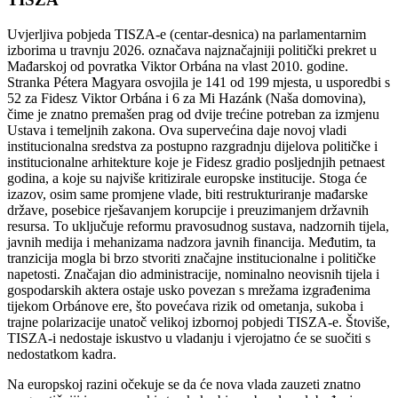
Uvjerljiva pobjeda TISZA-e (centar-desnica) na parlamentarnim
izborima u travnju 2026. označava najznačajniji politički prekret u
Mađarskoj od povratka Viktor Orbána na vlast 2010. godine.
Stranka Pétera Magyara osvojila je 141 od 199 mjesta, u usporedbi s
52 za Fidesz Viktor Orbána i 6 za Mi Hazánk (Naša domovina),
čime je znatno premašen prag od dvije trećine potreban za izmjenu
Ustava i temeljnih zakona. Ova supervećina daje novoj vladi
institucionalna sredstva za postupno razgradnju dijelova političke i
institucionalne arhitekture koje je Fidesz gradio posljednjih petnaest
godina, a koje su najviše kritizirale europske institucije. Stoga će
izazov, osim same promjene vlade, biti restrukturiranje mađarske
države, posebice rješavanjem korupcije i preuzimanjem državnih
resursa. To uključuje reformu pravosudnog sustava, nadzornih tijela,
javnih medija i mehanizama nadzora javnih financija. Međutim, ta
tranzicija mogla bi brzo stvoriti značajne institucionalne i političke
napetosti. Značajan dio administracije, nominalno neovisnih tijela i
gospodarskih aktera ostaje usko povezan s mrežama izgrađenima
tijekom Orbánove ere, što povećava rizik od ometanja, sukoba i
trajne polarizacije unatoč velikoj izbornoj pobjedi TISZA-e. Štoviše,
TISZA-i nedostaje iskustvo u vladanju i vjerojatno će se suočiti s
nedostatkom kadra.
Na europskoj razini očekuje se da će nova vlada zauzeti znatno