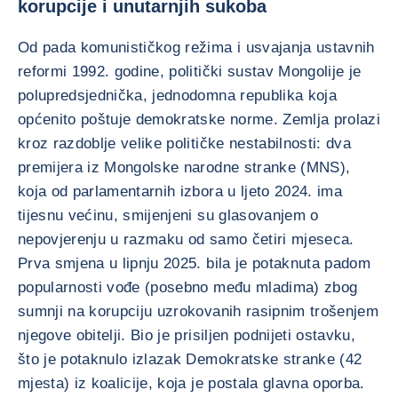
korupcije i unutarnjih sukoba
Od pada komunističkog režima i usvajanja ustavnih
reformi 1992. godine, politički sustav Mongolije je
polupredsjednička, jednodomna republika koja
općenito poštuje demokratske norme. Zemlja prolazi
kroz razdoblje velike političke nestabilnosti: dva
premijera iz Mongolske narodne stranke (MNS),
koja od parlamentarnih izbora u ljeto 2024. ima
tijesnu većinu, smijenjeni su glasovanjem o
nepovjerenju u razmaku od samo četiri mjeseca.
Prva smjena u lipnju 2025. bila je potaknuta padom
popularnosti vođe (posebno među mladima) zbog
sumnji na korupciju uzrokovanih rasipnim trošenjem
njegove obitelji. Bio je prisiljen podnijeti ostavku,
što je potaknulo izlazak Demokratske stranke (42
mjesta) iz koalicije, koja je postala glavna oporba.