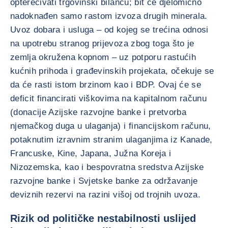
opterećivati trgovinski bilancu; bit će djelomično
nadoknađen samo rastom izvoza drugih minerala.
Uvoz dobara i usluga – od kojeg se trećina odnosi
na upotrebu stranog prijevoza zbog toga što je
zemlja okružena kopnom – uz potporu rastućih
kućnih prihoda i građevinskih projekata, očekuje se
da će rasti istom brzinom kao i BDP. Ovaj će se
deficit financirati viškovima na kapitalnom računu
(donacije Azijske razvojne banke i pretvorba
njemačkog duga u ulaganja) i financijskom računu,
potaknutim izravnim stranim ulaganjima iz Kanade,
Francuske, Kine, Japana, Južna Koreja i
Nizozemska, kao i bespovratna sredstva Azijske
razvojne banke i Svjetske banke za održavanje
deviznih rezervi na razini višoj od trojnih uvoza.
Rizik od političke nestabilnosti uslijed