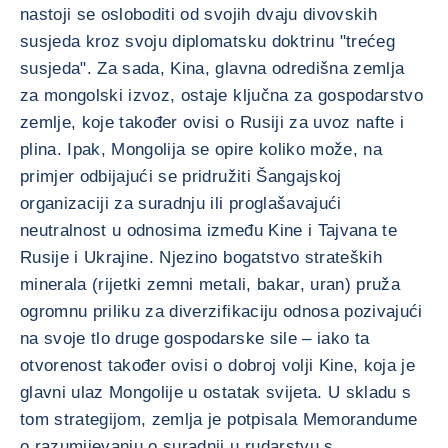
nastoji se osloboditi od svojih dvaju divovskih
susjeda kroz svoju diplomatsku doktrinu "trećeg
susjeda". Za sada, Kina, glavna odredišna zemlja
za mongolski izvoz, ostaje ključna za gospodarstvo
zemlje, koje također ovisi o Rusiji za uvoz nafte i
plina. Ipak, Mongolija se opire koliko može, na
primjer odbijajući se pridružiti Šangajskoj
organizaciji za suradnju ili proglašavajući
neutralnost u odnosima između Kine i Tajvana te
Rusije i Ukrajine. Njezino bogatstvo strateških
minerala (rijetki zemni metali, bakar, uran) pruža
ogromnu priliku za diverzifikaciju odnosa pozivajući
na svoje tlo druge gospodarske sile – iako ta
otvorenost također ovisi o dobroj volji Kine, koja je
glavni ulaz Mongolije u ostatak svijeta. U skladu s
tom strategijom, zemlja je potpisala Memorandume
o razumijevanju o suradnji u rudarstvu s