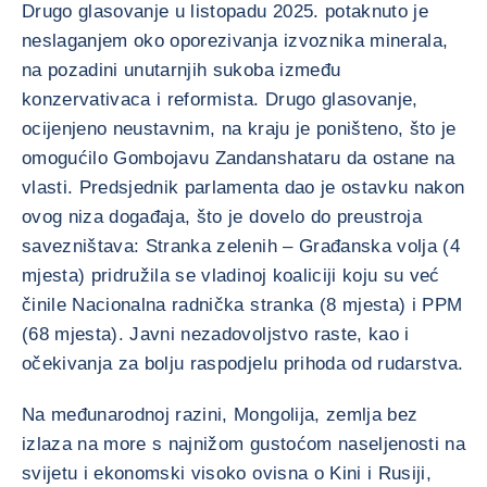
Drugo glasovanje u listopadu 2025. potaknuto je
neslaganjem oko oporezivanja izvoznika minerala,
na pozadini unutarnjih sukoba između
konzervativaca i reformista. Drugo glasovanje,
ocijenjeno neustavnim, na kraju je poništeno, što je
omogućilo Gombojavu Zandanshataru da ostane na
vlasti. Predsjednik parlamenta dao je ostavku nakon
ovog niza događaja, što je dovelo do preustroja
savezništava: Stranka zelenih – Građanska volja (4
mjesta) pridružila se vladinoj koaliciji koju su već
činile Nacionalna radnička stranka (8 mjesta) i PPM
(68 mjesta). Javni nezadovoljstvo raste, kao i
očekivanja za bolju raspodjelu prihoda od rudarstva.
Na međunarodnoj razini, Mongolija, zemlja bez
izlaza na more s najnižom gustoćom naseljenosti na
svijetu i ekonomski visoko ovisna o Kini i Rusiji,