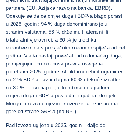
djelomično zahvaljujući financiranju multilateralnih
partnera (EU, Azijska razvojna banka, EBRD).
Očekuje se da će omjer duga i BDP-a blago porasti
u 2026. godini: 94 % duga denominirano je u
stranim valutama, 56 % drže multilateralni ili
bilateralni vjerovnici, a 30 % je u obliku
euroobveznica s prosječnim rokom dospijeća od pet
godina. Vlada nastoji povećati udio domaćeg duga,
primjenjujući pritom nova pravila usvojena
početkom 2025. godine: strukturni deficit ograničen
na 2 % BDP-a, javni dug na 60 % i tekuće izdatke
na 30 %. Ti su napori, u kombinaciji s padom
omjera duga i BDP-a posljednjih godina, donijeli
Mongoliji reviziju njezine suverene ocjene prema
gore od strane S&P-a (na BB-).
Pad izvoza ugljena u 2025. godini i dalje će