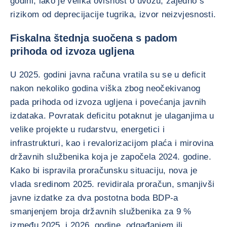
godini, iako je velika ovisnost o uvozu, zajedno s
rizikom od deprecijacije tugrika, izvor neizvjesnosti.
Fiskalna štednja suočena s padom
prihoda od izvoza ugljena
U 2025. godini javna računa vratila su se u deficit
nakon nekoliko godina viška zbog neočekivanog
pada prihoda od izvoza ugljena i povećanja javnih
izdataka. Povratak deficitu potaknut je ulaganjima u
velike projekte u rudarstvu, energetici i
infrastrukturi, kao i revalorizacijom plaća i mirovina
državnih službenika koja je započela 2024. godine.
Kako bi ispravila proračunsku situaciju, nova je
vlada sredinom 2025. revidirala proračun, smanjivši
javne izdatke za dva postotna boda BDP-a
smanjenjem broja državnih službenika za 9 %
između 2025. i 2026. godine, odgađanjem ili