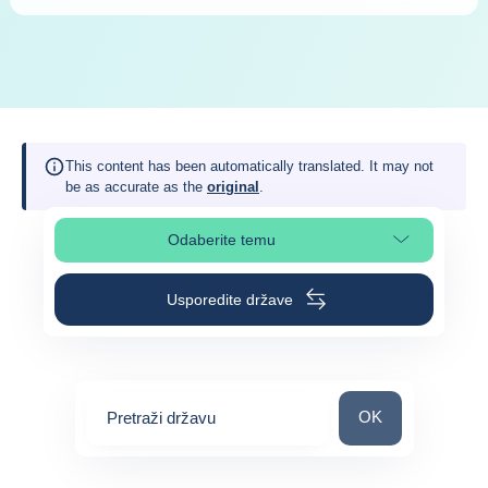
This content has been automatically translated. It may not
be as accurate as the
original
.
Odaberite temu
Odaberite odjeljak na stranici
Usporedite države
Pretraži državu
OK
Pretraži državu
0
suggestions