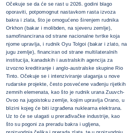
Očekuje se da će se rast u 2026. godini blago
oporaviti, potpomognut nastavkom rasta izvoza
bakra i zlata, što je omogućeno širenjem rudnika
Orkhon (bakar i molibden, na sjeveru zemlje),
samofinancirana od strane nacionalne tvrtke koja
njome upravlja, i rudnik Oyu Tolgoi (bakar i zlato, na
jugu zemlje), financiran od strane multilateralnih
institucija, kanadskih i australskih agencija za
izvozno kreditiranje i anglo-australske skupine Rio
Tinto. Očekuje se i intenziviranje ulaganja u nove
rudarske projekte, često posvećene vađenju rijetkih
zemnih elemenata, kao što je rudnik urana Zuuvch-
Ovoo na jugoistoku zemlje, kojim upravlja Orano, u
blizini kojeg će biti izgrađena nuklearna elektrana.
Uz to će se ulagati u prerađivačke industrije, kao
što su pogoni za preradu bakra i ugljena,
proizvodnja čelika i prerada zlata, te u proizvodnju