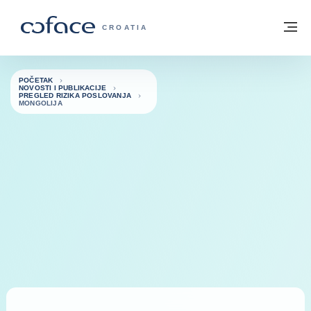
Saznajte više
Povratak na početnu stranicu
Iz
COFACE FOR TRADE - POČETNA STRAN
CROATIA
POČETAK
NOVOSTI I PUBLIKACIJE
PREGLED RIZIKA POSLOVANJA
MONGOLIJA