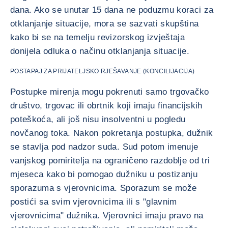
dana. Ako se unutar 15 dana ne poduzmu koraci za
otklanjanje situacije, mora se sazvati skupština
kako bi se na temelju revizorskog izvještaja
donijela odluka o načinu otklanjanja situacije.
POSTAPAJ ZA PRIJATELJSKO RJEŠAVANJE (KONCILIJACIJA)
Postupke mirenja mogu pokrenuti samo trgovačko
društvo, trgovac ili obrtnik koji imaju financijskih
poteškoća, ali još nisu insolventni u pogledu
novčanog toka. Nakon pokretanja postupka, dužnik
se stavlja pod nadzor suda. Sud potom imenuje
vanjskog pomiritelja na ograničeno razdoblje od tri
mjeseca kako bi pomogao dužniku u postizanju
sporazuma s vjerovnicima. Sporazum se može
postići sa svim vjerovnicima ili s "glavnim
vjerovnicima" dužnika. Vjerovnici imaju pravo na