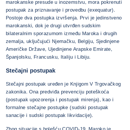
marokanske presude u inozemstvu, mora pokrenuti
postupak za priznavanje i provedbu (exequatur).
Postoje dva postupka izvršenja. Prvi je jedinstveno
marokanski, dok je drugi utvrđen sudskim
bilateralnim sporazumom između Maroka i drugih
zemalja, uključujući Njemačku, Belgiju, Sjedinjene
Američke Države, Ujedinjene Arapske Emirate,
Španjolsku, Francusku, Italiju i Libiju.
Stečajni postupak
Stečajni postupak uređen je Knjigom V Trgovačkog
zakonika. Ona predviđa prevenciju poteškoća
(postupak upozorenja i postupak mirenja), kao i
formalne stečajne postupke (sudski postupak
sanacije i sudski postupak likvidacije).
Zbog situacije s bolešću COVID-19, Maroko je