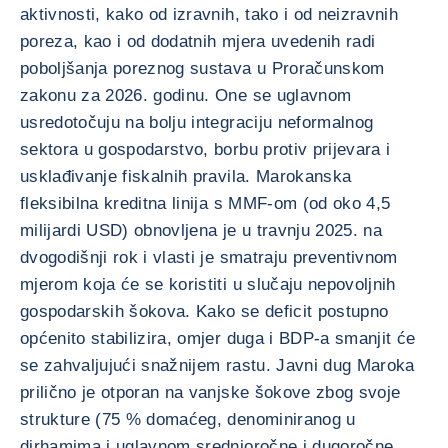
aktivnosti, kako od izravnih, tako i od neizravnih
poreza, kao i od dodatnih mjera uvedenih radi
poboljšanja poreznog sustava u Proračunskom
zakonu za 2026. godinu. One se uglavnom
usredotočuju na bolju integraciju neformalnog
sektora u gospodarstvo, borbu protiv prijevara i
usklađivanje fiskalnih pravila. Marokanska
fleksibilna kreditna linija s MMF-om (od oko 4,5
milijardi USD) obnovljena je u travnju 2025. na
dvogodišnji rok i vlasti je smatraju preventivnom
mjerom koja će se koristiti u slučaju nepovoljnih
gospodarskih šokova. Kako se deficit postupno
općenito stabilizira, omjer duga i BDP-a smanjit će
se zahvaljujući snažnijem rastu. Javni dug Maroka
prilično je otporan na vanjske šokove zbog svoje
strukture (75 % domaćeg, denominiranog u
dirhamima i uglavnom srednjoročne i dugoročne