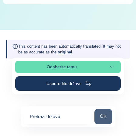
This content has been automatically translated. It may not
be as accurate as the
original
.
Odaberite temu
Odaberite odjeljak na stranici
Usporedite države
Pretraži državu
OK
Pretraži državu
0
suggestions