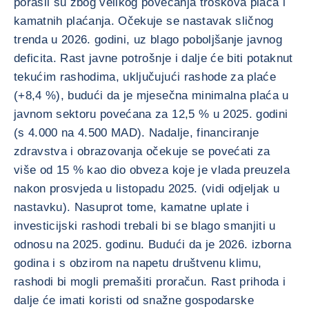
porasli su zbog velikog povećanja troškova plaća i
kamatnih plaćanja. Očekuje se nastavak sličnog
trenda u 2026. godini, uz blago poboljšanje javnog
deficita. Rast javne potrošnje i dalje će biti potaknut
tekućim rashodima, uključujući rashode za plaće
(+8,4 %), budući da je mjesečna minimalna plaća u
javnom sektoru povećana za 12,5 % u 2025. godini
(s 4.000 na 4.500 MAD). Nadalje, financiranje
zdravstva i obrazovanja očekuje se povećati za
više od 15 % kao dio obveza koje je vlada preuzela
nakon prosvjeda u listopadu 2025. (vidi odjeljak u
nastavku). Nasuprot tome, kamatne uplate i
investicijski rashodi trebali bi se blago smanjiti u
odnosu na 2025. godinu. Budući da je 2026. izborna
godina i s obzirom na napetu društvenu klimu,
rashodi bi mogli premašiti proračun. Rast prihoda i
dalje će imati koristi od snažne gospodarske