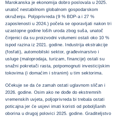
Marokanska je ekonomija dobro poslovala u 2025.
unatoč nestabilnom globalnom gospodarskom
okruženju. Poljoprivreda (9 % BDP-a i 27 %
zaposlenosti u 2024.) počela se oporavljati nakon tri
uzastopne godine loših uroda zbog suša, unatoč
činjenici da su proizvodni volumeni ostali oko 10 %
ispod razina iz 2021. godine. Industrija ekstrakcije
(fosfati), automobilski sektor, građevinarstvo i
usluge (maloprodaja, turizam, financije) ostali su
snažni pokretači rasta, potpomognuti investicijskim
tokovima (i domaćim i stranim) u tim sektorima.
Očekuje se da će zamah ostati uglavnom sličan i
2026. godine. Osim ako ne dođe do ekstremnih
vremenskih uvjeta, poljoprivreda bi trebala ostati
poticajna jer će usjevi imati koristi od poboljšanih
oborina u drugoj polovici 2025. godine. Graditeljstvo