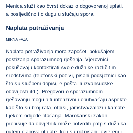
Menica služi kao čvrst dokaz o dogovorenoj uplati,
a posljedično i o dugu u slučaju spora.
Naplata potraživanja
MIRNA FAZA
Naplata potraživanja mora započeti pokušajem
postizanja sporazumnog rješenja. Vjerovnici
pokušavaju kontaktirati svoje dužnike različitim
sredstvima (telefonski pozivi, pisani podsjetnici kao
što su službeni dopisi, e-pošta ili izvansudske
obavijesti itd.). Pregovori o sporazumnom
rješavanju mogu biti intenzivni i obuhvaćaju aspekte
kao što su broj rata, otpisi, jamstva/zalozi i kamate
tijekom odgode plaćanja. Marokanski zakon
propisuje da odvjetnik može potvrditi potpis dužnika
putem planova otplate, koji su potpisani, ovjereni i