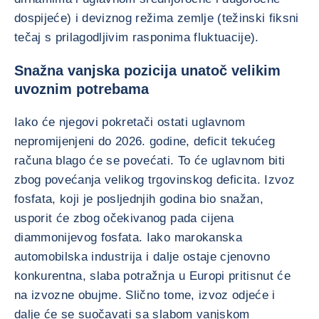
dospijeće) i deviznog režima zemlje (težinski fiksni
tečaj s prilagodljivim rasponima fluktuacije).
Snažna vanjska pozicija unatoč velikim
uvoznim potrebama
Iako će njegovi pokretači ostati uglavnom
nepromijenjeni do 2026. godine, deficit tekućeg
računa blago će se povećati. To će uglavnom biti
zbog povećanja velikog trgovinskog deficita. Izvoz
fosfata, koji je posljednjih godina bio snažan,
usporit će zbog očekivanog pada cijena
diammonijevog fosfata. Iako marokanska
automobilska industrija i dalje ostaje cjenovno
konkurentna, slaba potražnja u Europi pritisnut će
na izvozne obujme. Slično tome, izvoz odjeće i
dalje će se suočavati sa slabom vanjskom