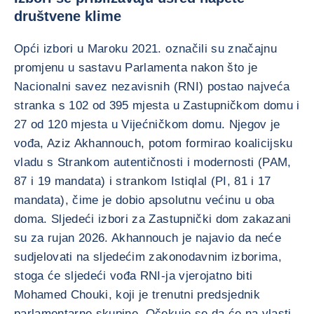
društvene klime
Opći izbori u Maroku 2021. označili su značajnu
promjenu u sastavu Parlamenta nakon što je
Nacionalni savez nezavisnih (RNI) postao najveća
stranka s 102 od 395 mjesta u Zastupničkom domu i
27 od 120 mjesta u Vijećničkom domu. Njegov je
vođa, Aziz Akhannouch, potom formirao koalicijsku
vladu s Strankom autentičnosti i modernosti (PAM,
87 i 19 mandata) i strankom Istiqlal (PI, 81 i 17
mandata), čime je dobio apsolutnu većinu u oba
doma. Sljedeći izbori za Zastupnički dom zakazani
su za rujan 2026. Akhannouch je najavio da neće
sudjelovati na sljedećim zakonodavnim izborima,
stoga će sljedeći vođa RNI-ja vjerojatno biti
Mohamed Chouki, koji je trenutni predsjednik
parlamentarne skupine. Očekuje se da će na vlasti