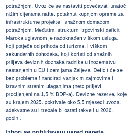
potražnjom. Uvoz će se nastaviti povećavati unatoč
nižim cijenama nafte, potaknut kupnjom opreme za
infrastrukturne projekte i snažnom domaćom
potražnjom. Međutim, strukturni trgovinski deficit
Maroka uglavnom je nadoknađen viškom usluga,
koji potječe od prihoda od turizma, i viškom
sekundarnih dohodaka, koji koristi od snažnih
priljeva deviznih doznaka radnika u inozemstvu
nastanjenih u EU i zemljama Zaljeva. Deficit će se
bez problema financirati vanjskim zajmovima i
izravnim stranim ulaganjima (neto priljevi
procijenjeni na 1,5 % BDP-a). Devizne rezerve, koje
su krajem 2025. pokrivale oko 5,5 mjeseci uvoza,
adekvatne su i trebale bi ostati takve i u 2026.
godini.
Izbori se približavaju usred napete