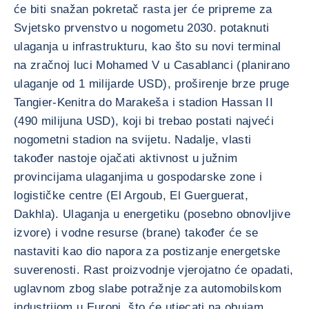
će biti snažan pokretač rasta jer će pripreme za
Svjetsko prvenstvo u nogometu 2030. potaknuti
ulaganja u infrastrukturu, kao što su novi terminal
na zračnoj luci Mohamed V u Casablanci (planirano
ulaganje od 1 milijarde USD), proširenje brze pruge
Tangier-Kenitra do Marakeša i stadion Hassan II
(490 milijuna USD), koji bi trebao postati najveći
nogometni stadion na svijetu. Nadalje, vlasti
također nastoje ojačati aktivnost u južnim
provincijama ulaganjima u gospodarske zone i
logističke centre (El Argoub, El Guerguerat,
Dakhla). Ulaganja u energetiku (posebno obnovljive
izvore) i vodne resurse (brane) također će se
nastaviti kao dio napora za postizanje energetske
suverenosti. Rast proizvodnje vjerojatno će opadati,
uglavnom zbog slabe potražnje za automobilskom
industrijom u Europi, što će utjecati na obujam