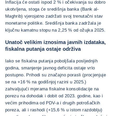
Inflacija će ostati ispod 2 % i očekivanja su dobro
ukotvljena, stoga će središnja banka (Bank al-
Maghrib) vjerojatno zadržati svoj trenutačni stav
monetarne politike. Središnja banka zadržala je
ključnu kamatnu stopu na 2,25 % od ožujka 2025.
Unatoč velikim iznosima javnih izdataka,
fiskalna putanja ostaje održiva
Iako se fiskalna putanja poboljšala posljednjih
godina, smanjenje javnog deficita ostaje vrlo
postupno. Prihodi su značajno porasli (procjenjuje
se na +16 % na godišnjoj razini u 2025.)
zahvaljujući mjerama fiskalne konsolidacije na
porezu na dohodak i dobit od 2023. godine, kao i
većim prihodima od PDV-a i drugih potrošačkih
poreza, ali i rashodi (+15,6 % u istom razdoblju)