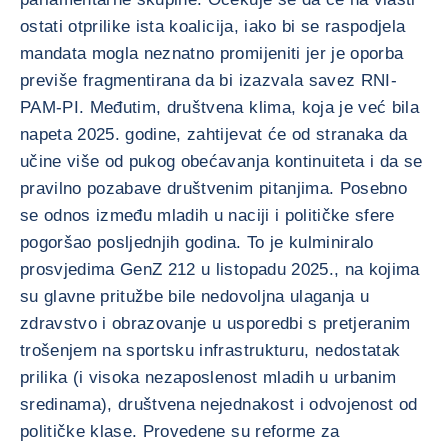
ostati otprilike ista koalicija, iako bi se raspodjela
mandata mogla neznatno promijeniti jer je oporba
previše fragmentirana da bi izazvala savez RNI-
PAM-PI. Međutim, društvena klima, koja je već bila
napeta 2025. godine, zahtijevat će od stranaka da
učine više od pukog obećavanja kontinuiteta i da se
pravilno pozabave društvenim pitanjima. Posebno
se odnos između mladih u naciji i političke sfere
pogoršao posljednjih godina. To je kulminiralo
prosvjedima GenZ 212 u listopadu 2025., na kojima
su glavne pritužbe bile nedovoljna ulaganja u
zdravstvo i obrazovanje u usporedbi s pretjeranim
trošenjem na sportsku infrastrukturu, nedostatak
prilika (i visoka nezaposlenost mladih u urbanim
sredinama), društvena nejednakost i odvojenost od
političke klase. Provedene su reforme za