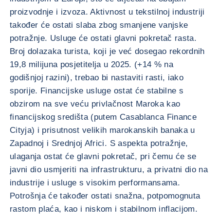
proizvodnje i izvoza. Aktivnost u tekstilnoj industriji
također će ostati slaba zbog smanjene vanjske
potražnje. Usluge će ostati glavni pokretač rasta.
Broj dolazaka turista, koji je već dosegao rekordnih
19,8 milijuna posjetitelja u 2025. (+14 % na
godišnjoj razini), trebao bi nastaviti rasti, iako
sporije. Financijske usluge ostat će stabilne s
obzirom na sve veću privlačnost Maroka kao
financijskog središta (putem Casablanca Finance
Cityja) i prisutnost velikih marokanskih banaka u
Zapadnoj i Srednjoj Africi. S aspekta potražnje,
ulaganja ostat će glavni pokretač, pri čemu će se
javni dio usmjeriti na infrastrukturu, a privatni dio na
industrije i usluge s visokim performansama.
Potrošnja će također ostati snažna, potpomognuta
rastom plaća, kao i niskom i stabilnom inflacijom.