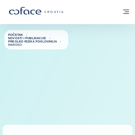
Saznajte više
Povratak na početnu stranicu
Iz
COFACE FOR TRADE - POČETNA STRAN
CROATIA
POČETAK
NOVOSTI I PUBLIKACIJE
PREGLED RIZIKA POSLOVANJA
MAROKO