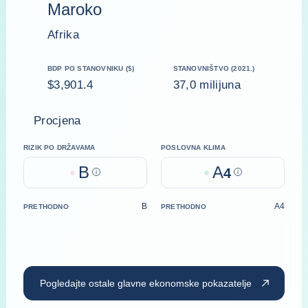
Maroko
Afrika
BDP PO STANOVNIKU ($)
STANOVNIŠTVO (2021.)
$3,901.4
37,0 milijuna
Procjena
RIZIK PO DRŽAVAMA
POSLOVNA KLIMA
B
A
Help
4
Help
B
A4
PRETHODNO
PRETHODNO
Pogledajte ostale glavne ekonomske pokazatelje