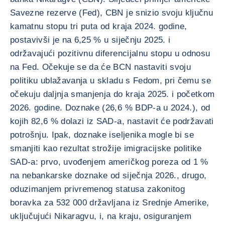
Savezne rezerve (Fed), CBN je snizio svoju ključnu
kamatnu stopu tri puta od kraja 2024. godine,
postavivši je na 6,25 % u siječnju 2025. i
održavajući pozitivnu diferencijalnu stopu u odnosu
na Fed. Očekuje se da će BCN nastaviti svoju
politiku ublažavanja u skladu s Fedom, pri čemu se
očekuju daljnja smanjenja do kraja 2025. i početkom
2026. godine. Doznake (26,6 % BDP-a u 2024.), od
kojih 82,6 % dolazi iz SAD-a, nastavit će podržavati
potrošnju. Ipak, doznake iseljenika mogle bi se
smanjiti kao rezultat strožije imigracijske politike
SAD-a: prvo, uvođenjem američkog poreza od 1 %
na nebankarske doznake od siječnja 2026., drugo,
oduzimanjem privremenog statusa zakonitog
boravka za 532 000 državljana iz Srednje Amerike,
uključujući Nikaragvu, i, na kraju, osiguranjem