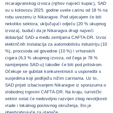
nicaragvanskog izvoza (njihov najveći kupac), SAD
su u kolovozu 2025. godine uvele carinu od 18 % na
robu uvezenu iz Nikaragve. Pod utjecajem će biti
nekoliko sektora, uključujući odjeću (20 % ukupnog
izvoza), budući da je Nikaragva drugi najveći
dobavljač SAD-a među zemljama CAFTA-DR. Izvoz
električnih instalacija za automobilsku industriju (10
%), proizvoda od govedine (10 %) i vrhunskih
cigara (6,3 % ukupnog izvoza, od čega je 78 %
namijenjeno SAD-u) također će biti pod pritiskom.
Očekuje se gubitak konkurentnosti u usporedbi s
susjedima koji podliježu nižim carinama. Uz to,
SAD prijeti izbacivanjem Nikaragve iz sporazuma o
slobodnoj trgovini CAFTA-DR. Na kraju, turistički
sektor ostat će nedovoljno razvijen zbog nevoljkosti
vlade i lokalnog poslovnog okruženja, što je
obeshrabrujuće za ulagače.