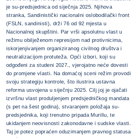
je su-predsjednica od siječnja 2025. Njihova
stranka, Sandinistički nacionalni oslobodilački front
(FSLN, sandinisti), drži 76 od 92 mjesta u
Nacionalnoj skupštini. Par vrši apsolutnu vlast u
režimu obilježenom represijom nad protivnicima,
iskorjenjivanjem organiziranog civilnog društva i
neutralizacijom protuteža. Opći izbori, koji su
odgođeni za studeni 2027., vjerojatno neće dovesti
do promjene vlasti. Na domaćoj sceni režim provodi
svoju strategiju kontrole, što ilustrira ustavna
reforma usvojena u siječnju 2025. Cilj joj je ojačati
izvršnu vlast produljenjem predsjedničkog mandata
(s pet na šest godina), stvaranjem položaja su-
predsjednika, koji trenutno pripada Murillu, te
ukidanjem neovisnosti zakonodavne i sudske vlasti.
Taj je potez popraćen oduzimanjem pravnog statusa