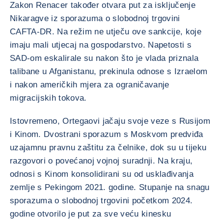
Zakon Renacer također otvara put za isključenje
Nikaragve iz sporazuma o slobodnoj trgovini
CAFTA-DR. Na režim ne utječu ove sankcije, koje
imaju mali utjecaj na gospodarstvo. Napetosti s
SAD-om eskalirale su nakon što je vlada priznala
talibane u Afganistanu, prekinula odnose s Izraelom
i nakon američkih mjera za ograničavanje
migracijskih tokova.
Istovremeno, Ortegaovi jačaju svoje veze s Rusijom
i Kinom. Dvostrani sporazum s Moskvom predviđa
uzajamnu pravnu zaštitu za čelnike, dok su u tijeku
razgovori o povećanoj vojnoj suradnji. Na kraju,
odnosi s Kinom konsolidirani su od usklađivanja
zemlje s Pekingom 2021. godine. Stupanje na snagu
sporazuma o slobodnoj trgovini početkom 2024.
godine otvorilo je put za sve veću kinesku