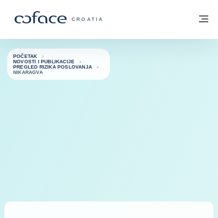
Saznajte više
Povratak na početnu stranicu
Iz
COFACE FOR TRADE - POČETNA STRAN
CROATIA
POČETAK
NOVOSTI I PUBLIKACIJE
PREGLED RIZIKA POSLOVANJA
NIKARAGVA