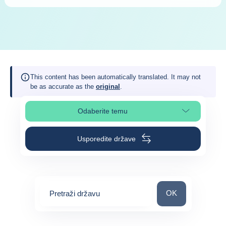
This content has been automatically translated. It may not
be as accurate as the
original
.
Odaberite temu
Odaberite odjeljak na stranici
Usporedite države
Pretraži državu
OK
Pretraži državu
0
suggestions