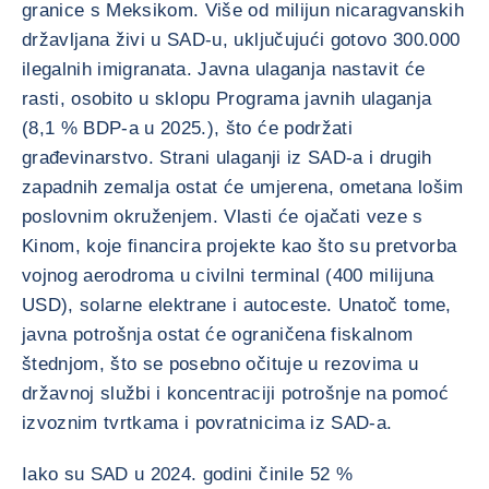
granice s Meksikom. Više od milijun nicaragvanskih
državljana živi u SAD-u, uključujući gotovo 300.000
ilegalnih imigranata. Javna ulaganja nastavit će
rasti, osobito u sklopu Programa javnih ulaganja
(8,1 % BDP-a u 2025.), što će podržati
građevinarstvo. Strani ulaganji iz SAD-a i drugih
zapadnih zemalja ostat će umjerena, ometana lošim
poslovnim okruženjem. Vlasti će ojačati veze s
Kinom, koje financira projekte kao što su pretvorba
vojnog aerodroma u civilni terminal (400 milijuna
USD), solarne elektrane i autoceste. Unatoč tome,
javna potrošnja ostat će ograničena fiskalnom
štednjom, što se posebno očituje u rezovima u
državnoj službi i koncentraciji potrošnje na pomoć
izvoznim tvrtkama i povratnicima iz SAD-a.
Iako su SAD u 2024. godini činile 52 %