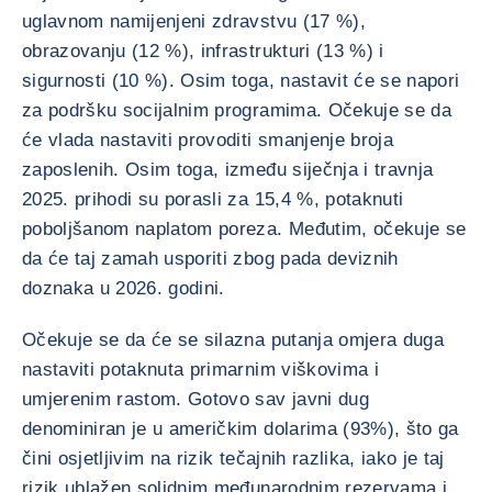
uglavnom namijenjeni zdravstvu (17 %),
obrazovanju (12 %), infrastrukturi (13 %) i
sigurnosti (10 %). Osim toga, nastavit će se napori
za podršku socijalnim programima. Očekuje se da
će vlada nastaviti provoditi smanjenje broja
zaposlenih. Osim toga, između siječnja i travnja
2025. prihodi su porasli za 15,4 %, potaknuti
poboljšanom naplatom poreza. Međutim, očekuje se
da će taj zamah usporiti zbog pada deviznih
doznaka u 2026. godini.
Očekuje se da će se silazna putanja omjera duga
nastaviti potaknuta primarnim viškovima i
umjerenim rastom. Gotovo sav javni dug
denominiran je u američkim dolarima (93%), što ga
čini osjetljivim na rizik tečajnih razlika, iako je taj
rizik ublažen solidnim međunarodnim rezervama i