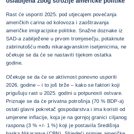
oslabljena zbog strožije američke politike
Rast će usporiti 2025. pod utjecajem povećanja
američkih carina od kolovoza i zaoštravanja
američke imigracijske politike. Snažne doznake iz
SAD-a zabilježene u prvom tromjesečju, potaknute
zabrinutošću među nikaragvanskim iseljenicima, ne
očekuje se da će se nastaviti tijekom ostatka
godine.
Očekuje se da će se aktivnost ponovno usporiti
2026. godine – i to još brže – kako se faktori koji
prigušuju rast u 2025. godini u potpunosti ostvare.
Priznaje se da će privatna potrošnja (70 % BDP-a)
ostati glavni pokretač gospodarstva i ima koristi od
umjerene inflacije, koja je na gornjoj granici ciljanog
raspona (3 % +/- 1 %) koji je postavila Središnja
banka Nikaragve (CBN). Slijedeći primjer američke