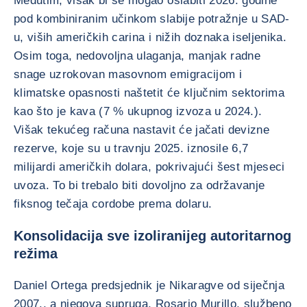
Međutim, višak bi se mogao oslabiti 2026. godine
pod kombiniranim učinkom slabije potražnje u SAD-
u, viših američkih carina i nižih doznaka iseljenika.
Osim toga, nedovoljna ulaganja, manjak radne
snage uzrokovan masovnom emigracijom i
klimatske opasnosti naštetit će ključnim sektorima
kao što je kava (7 % ukupnog izvoza u 2024.).
Višak tekućeg računa nastavit će jačati devizne
rezerve, koje su u travnju 2025. iznosile 6,7
milijardi američkih dolara, pokrivajući šest mjeseci
uvoza. To bi trebalo biti dovoljno za održavanje
fiksnog tečaja cordobe prema dolaru.
Konsolidacija sve izoliranijeg autoritarnog
režima
Daniel Ortega predsjednik je Nikaragve od siječnja
2007., a njegova supruga, Rosario Murillo, službeno