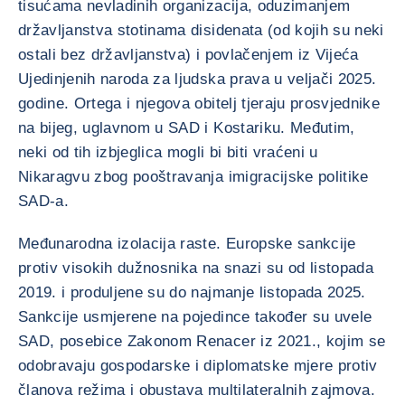
tisućama nevladinih organizacija, oduzimanjem
državljanstva stotinama disidenata (od kojih su neki
ostali bez državljanstva) i povlačenjem iz Vijeća
Ujedinjenih naroda za ljudska prava u veljači 2025.
godine. Ortega i njegova obitelj tjeraju prosvjednike
na bijeg, uglavnom u SAD i Kostariku. Međutim,
neki od tih izbjeglica mogli bi biti vraćeni u
Nikaragvu zbog pooštravanja imigracijske politike
SAD-a.
Međunarodna izolacija raste. Europske sankcije
protiv visokih dužnosnika na snazi su od listopada
2019. i produljene su do najmanje listopada 2025.
Sankcije usmjerene na pojedince također su uvele
SAD, posebice Zakonom Renacer iz 2021., kojim se
odobravaju gospodarske i diplomatske mjere protiv
članova režima i obustava multilateralnih zajmova.