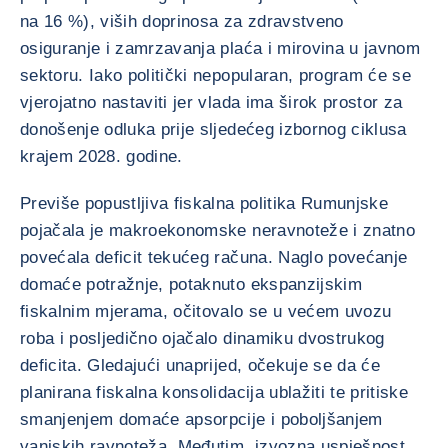
na 16 %), viših doprinosa za zdravstveno
osiguranje i zamrzavanja plaća i mirovina u javnom
sektoru. Iako politički nepopularan, program će se
vjerojatno nastaviti jer vlada ima širok prostor za
donošenje odluka prije sljedećeg izbornog ciklusa
krajem 2028. godine.
Previše popustljiva fiskalna politika Rumunjske
pojačala je makroekonomske neravnoteže i znatno
povećala deficit tekućeg računa. Naglo povećanje
domaće potražnje, potaknuto ekspanzijskim
fiskalnim mjerama, očitovalo se u većem uvozu
roba i posljedično ojačalo dinamiku dvostrukog
deficita. Gledajući unaprijed, očekuje se da će
planirana fiskalna konsolidacija ublažiti te pritiske
smanjenjem domaće apsorpcije i poboljšanjem
vanjskih ravnoteža. Međutim, izvozna uspješnost