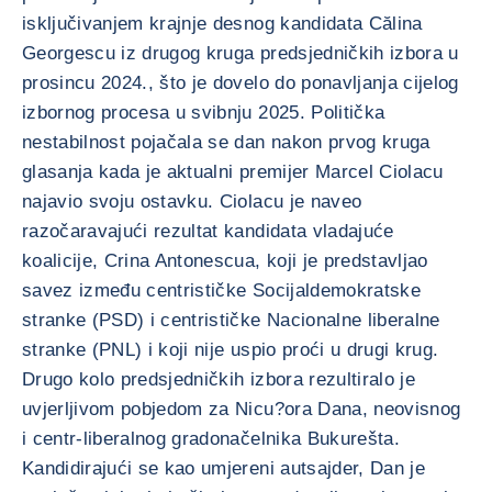
isključivanjem krajnje desnog kandidata Călina
Georgescu iz drugog kruga predsjedničkih izbora u
prosincu 2024., što je dovelo do ponavljanja cijelog
izbornog procesa u svibnju 2025. Politička
nestabilnost pojačala se dan nakon prvog kruga
glasanja kada je aktualni premijer Marcel Ciolacu
najavio svoju ostavku. Ciolacu je naveo
razočaravajući rezultat kandidata vladajuće
koalicije, Crina Antonescua, koji je predstavljao
savez između centrističke Socijaldemokratske
stranke (PSD) i centrističke Nacionalne liberalne
stranke (PNL) i koji nije uspio proći u drugi krug.
Drugo kolo predsjedničkih izbora rezultiralo je
uvjerljivom pobjedom za Nicu?ora Dana, neovisnog
i centr-liberalnog gradonačelnika Bukurešta.
Kandidirajući se kao umjereni autsajder, Dan je