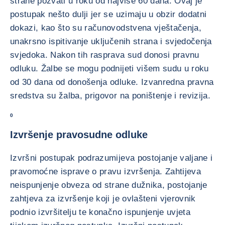
strane pozvati u roku od najviše 60 dana. Ovaj je
postupak nešto dulji jer se uzimaju u obzir dodatni
dokazi, kao što su računovodstvena vještačenja,
unakrsno ispitivanje uključenih strana i svjedočenja
svjedoka. Nakon tih rasprava sud donosi pravnu
odluku. Žalbe se mogu podnijeti višem sudu u roku
od 30 dana od donošenja odluke. Izvanredna pravna
sredstva su žalba, prigovor na poništenje i revizija.
0
Izvršenje pravosudne odluke
Izvršni postupak podrazumijeva postojanje valjane i
pravomoćne isprave o pravu izvršenja. Zahtijeva
neispunjenje obveza od strane dužnika, postojanje
zahtjeva za izvršenje koji je ovlašteni vjerovnik
podnio izvršitelju te konačno ispunjenje uvjeta