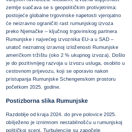
zemlje suočava se s geopolitičkim protivjetrima:
postojeće globalne trgovinske napetosti vjerojatno
će neizravno ograničiti rast rumunjskog izvoza
preko Njemačke – ključnog trgovinskog partnera
Rumunjske i najvećeg izvoznika EU-a u SAD –
unatoč neznatnoj izravnoj izloženosti Rumunjske
američkom tržištu (oko 2 % ukupnog izvoza). Došlo
je do pozitivnijeg razvoja u izvozu usluga, osobito u
cestovnom prijevozu, koji se oporavio nakon
pristupanja Rumunjske Schengenskom prostoru
početkom 2025. godine.
Postizborna slika Rumunjske
Razdoblje od kraja 2024. do prve polovice 2025.
obilježeno je iznimnom nestabilnošću u rumunjskoj
političkoj sceni. Turbulencije su započele