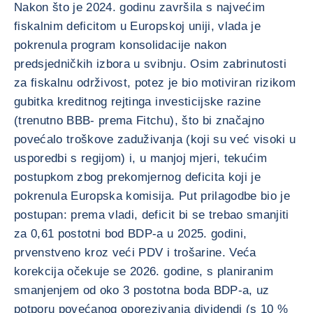
Nakon što je 2024. godinu završila s najvećim
fiskalnim deficitom u Europskoj uniji, vlada je
pokrenula program konsolidacije nakon
predsjedničkih izbora u svibnju. Osim zabrinutosti
za fiskalnu održivost, potez je bio motiviran rizikom
gubitka kreditnog rejtinga investicijske razine
(trenutno BBB- prema Fitchu), što bi značajno
povećalo troškove zaduživanja (koji su već visoki u
usporedbi s regijom) i, u manjoj mjeri, tekućim
postupkom zbog prekomjernog deficita koji je
pokrenula Europska komisija. Put prilagodbe bio je
postupan: prema vladi, deficit bi se trebao smanjiti
za 0,61 postotni bod BDP-a u 2025. godini,
prvenstveno kroz veći PDV i trošarine. Veća
korekcija očekuje se 2026. godine, s planiranim
smanjenjem od oko 3 postotna boda BDP-a, uz
potporu povećanog oporezivanja dividendi (s 10 %