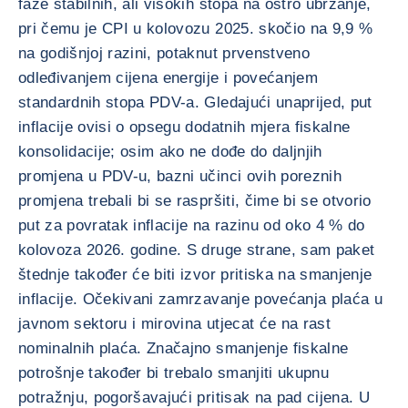
faze stabilnih, ali visokih stopa na oštro ubrzanje,
pri čemu je CPI u kolovozu 2025. skočio na 9,9 %
na godišnjoj razini, potaknut prvenstveno
odleđivanjem cijena energije i povećanjem
standardnih stopa PDV-a. Gledajući unaprijed, put
inflacije ovisi o opsegu dodatnih mjera fiskalne
konsolidacije; osim ako ne dođe do daljnjih
promjena u PDV-u, bazni učinci ovih poreznih
promjena trebali bi se raspršiti, čime bi se otvorio
put za povratak inflacije na razinu od oko 4 % do
kolovoza 2026. godine. S druge strane, sam paket
štednje također će biti izvor pritiska na smanjenje
inflacije. Očekivani zamrzavanje povećanja plaća u
javnom sektoru i mirovina utjecat će na rast
nominalnih plaća. Značajno smanjenje fiskalne
potrošnje također bi trebalo smanjiti ukupnu
potražnju, pogoršavajući pritisak na pad cijena. U