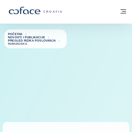
Saznajte više
Povratak na početnu stranicu
Iz
COFACE FOR TRADE - POČETNA STRAN
CROATIA
POČETAK
NOVOSTI I PUBLIKACIJE
PREGLED RIZIKA POSLOVANJA
RUMUNJSKA