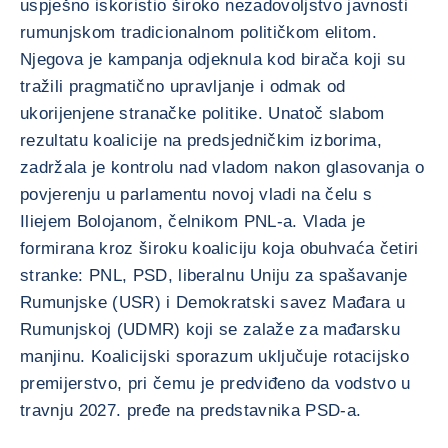
uspješno iskoristio široko nezadovoljstvo javnosti
rumunjskom tradicionalnom političkom elitom.
Njegova je kampanja odjeknula kod birača koji su
tražili pragmatično upravljanje i odmak od
ukorijenjene stranačke politike. Unatoč slabom
rezultatu koalicije na predsjedničkim izborima,
zadržala je kontrolu nad vladom nakon glasovanja o
povjerenju u parlamentu novoj vladi na čelu s
Iliejem Bolojanom, čelnikom PNL-a. Vlada je
formirana kroz široku koaliciju koja obuhvaća četiri
stranke: PNL, PSD, liberalnu Uniju za spašavanje
Rumunjske (USR) i Demokratski savez Mađara u
Rumunjskoj (UDMR) koji se zalaže za mađarsku
manjinu. Koalicijski sporazum uključuje rotacijsko
premijerstvo, pri čemu je predviđeno da vodstvo u
travnju 2027. pređe na predstavnika PSD-a.