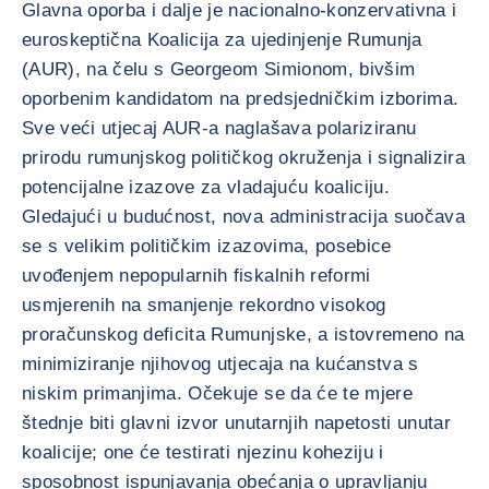
Glavna oporba i dalje je nacionalno-konzervativna i
euroskeptična Koalicija za ujedinjenje Rumunja
(AUR), na čelu s Georgeom Simionom, bivšim
oporbenim kandidatom na predsjedničkim izborima.
Sve veći utjecaj AUR-a naglašava polariziranu
prirodu rumunjskog političkog okruženja i signalizira
potencijalne izazove za vladajuću koaliciju.
Gledajući u budućnost, nova administracija suočava
se s velikim političkim izazovima, posebice
uvođenjem nepopularnih fiskalnih reformi
usmjerenih na smanjenje rekordno visokog
proračunskog deficita Rumunjske, a istovremeno na
minimiziranje njihovog utjecaja na kućanstva s
niskim primanjima. Očekuje se da će te mjere
štednje biti glavni izvor unutarnjih napetosti unutar
koalicije; one će testirati njezinu koheziju i
sposobnost ispunjavanja obećanja o upravljanju