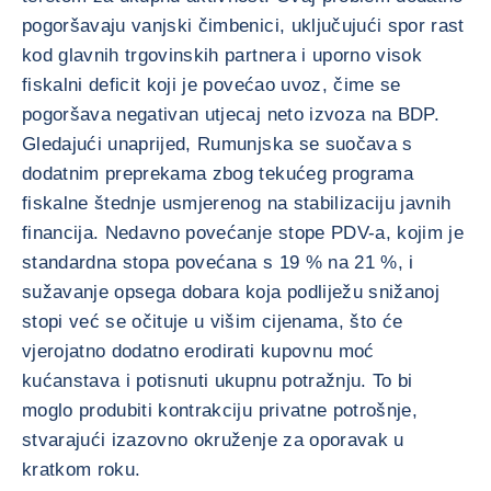
pogoršavaju vanjski čimbenici, uključujući spor rast
kod glavnih trgovinskih partnera i uporno visok
fiskalni deficit koji je povećao uvoz, čime se
pogoršava negativan utjecaj neto izvoza na BDP.
Gledajući unaprijed, Rumunjska se suočava s
dodatnim preprekama zbog tekućeg programa
fiskalne štednje usmjerenog na stabilizaciju javnih
financija. Nedavno povećanje stope PDV-a, kojim je
standardna stopa povećana s 19 % na 21 %, i
sužavanje opsega dobara koja podliježu snižanoj
stopi već se očituje u višim cijenama, što će
vjerojatno dodatno erodirati kupovnu moć
kućanstava i potisnuti ukupnu potražnju. To bi
moglo produbiti kontrakciju privatne potrošnje,
stvarajući izazovno okruženje za oporavak u
kratkom roku.