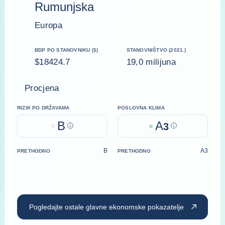
Rumunjska
Europa
BDP PO STANOVNIKU ($)
STANOVNIŠTVO (2021.)
$18424.7
19,0 milijuna
Procjena
RIZIK PO DRŽAVAMA
POSLOVNA KLIMA
B
A
Help
3
Help
B
A3
PRETHODNO
PRETHODNO
Pogledajte ostale glavne ekonomske pokazatelje