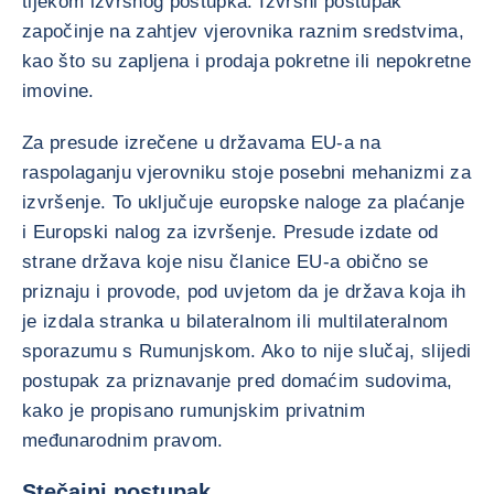
tijekom izvršnog postupka. Izvršni postupak
započinje na zahtjev vjerovnika raznim sredstvima,
kao što su zapljena i prodaja pokretne ili nepokretne
imovine.
Za presude izrečene u državama EU-a na
raspolaganju vjerovniku stoje posebni mehanizmi za
izvršenje. To uključuje europske naloge za plaćanje
i Europski nalog za izvršenje. Presude izdate od
strane država koje nisu članice EU-a obično se
priznaju i provode, pod uvjetom da je država koja ih
je izdala stranka u bilateralnom ili multilateralnom
sporazumu s Rumunjskom. Ako to nije slučaj, slijedi
postupak za priznavanje pred domaćim sudovima,
kako je propisano rumunjskim privatnim
međunarodnim pravom.
Stečajni postupak