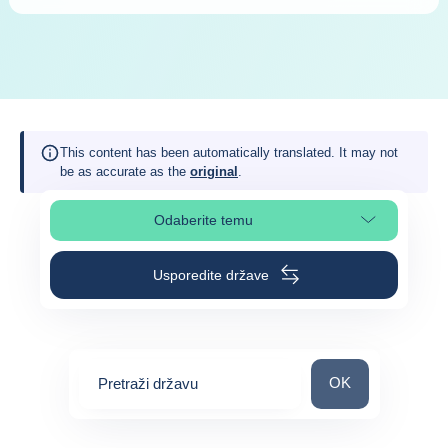
This content has been automatically translated. It may not
be as accurate as the
original
.
Odaberite temu
Odaberite odjeljak na stranici
Usporedite države
Pretraži državu
OK
Pretraži državu
0
suggestions