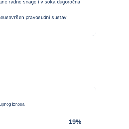
rane radne snage i visoka dugoročna
 neusavršen pravosudni sustav
upnog iznosa
19%