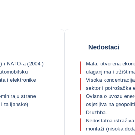
Nedostaci
) i NATO-a (2004.)
Mala, otvorena ekon
automobilsku
ulaganjima i tržištim
ta i elektronike
Visoka koncentracija 
sektor i potrošačka 
ominiraju strane
Ovisna o uvozu energ
i talijanske)
osjetljiva na geopoli
Druzhba.
Nedostatna istraživan
montaži (nisoka doda