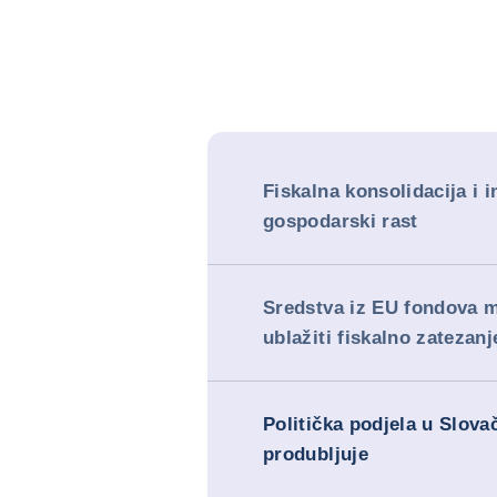
Fiskalna konsolidacija i i
gospodarski rast
Sredstva iz EU fondova m
ublažiti fiskalno zatezanj
Politička podjela u Slova
produbljuje