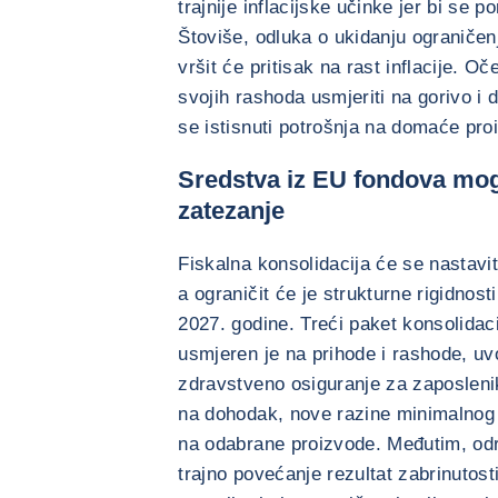
trajnije inflacijske učinke jer bi se p
Štoviše, odluka o ukidanju ograničenj
vršit će pritisak na rast inflacije. 
svojih rashoda usmjeriti na gorivo i
se istisnuti potrošnja na domaće pro
Sredstva iz EU fondova mogla
zatezanje
Fiskalna konsolidacija će se nastaviti
a ograničit će je strukturne rigidnost
2027. godine. Treći paket konsolida
usmjeren je na prihode i rashode, u
zdravstveno osiguranje za zaposleni
na dohodak, nove razine minimalnog 
na odabrane proizvode. Međutim, odr
trajno povećanje rezultat zabrinutost