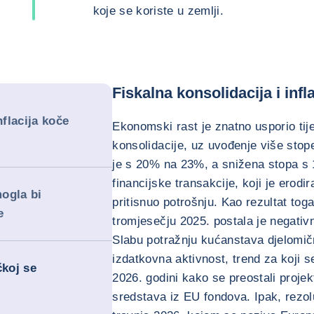
koje se koriste u zemlji.
Fiskalna konsolidacija i inf
nflacija koče
Ekonomski rast je znatno usporio tij
konsolidacije, uz uvođenje više sto
je s 20% na 23%, a snižena stopa s 
financijske transakcije, koji je erod
ogla bi
pritisnuo potrošnju. Kao rezultat tog
e
tromjesečju 2025. postala je negati
Slabu potražnju kućanstava djelomič
izdatkovna aktivnost, trend za koji s
čkoj se
2026. godini kako se preostali projek
sredstava iz EU fondova. Ipak, rezo