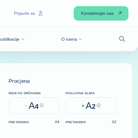
Kontaktirajte nas
Prijavite se
publikacije
O nama
Pretraži
Procjena
RIZIK PO DRŽAVAMA
POSLOVNA KLIMA
A
A
4
Help
2
Help
A4
A2
PRETHODNO
PRETHODNO