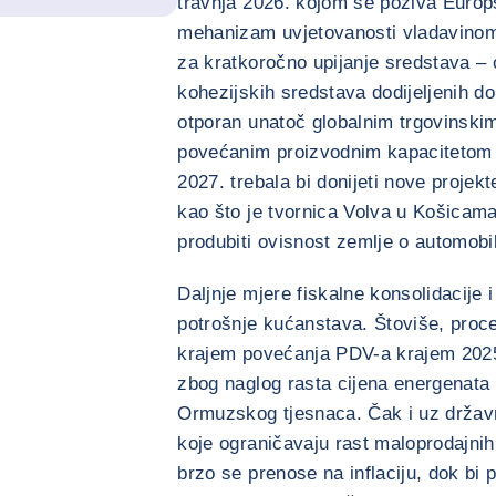
travnja 2026. kojom se poziva Europ
mehanizam uvjetovanosti vladavinom 
za kratkoročno upijanje sredstava – o
kohezijskih sredstava dodijeljenih do
otporan unatoč globalnim trgovinsk
povećanim proizvodnim kapacitetom
2027. trebala bi donijeti nove projek
kao što je tvornica Volva u Košicama,
produbiti ovisnost zemlje o automob
Daljnje mjere fiskalne konsolidacije 
potrošnje kućanstava. Štoviše, proce
krajem povećanja PDV-a krajem 2025.
zbog naglog rasta cijena energenata i
Ormuzskog tjesnaca. Čak i uz državne
koje ograničavaju rast maloprodajnih
brzo se prenose na inflaciju, dok bi p