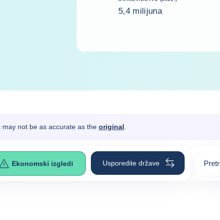
5,4 milijuna
It may not be as accurate as the
original
.
Usporedite države
Pret
Ekonomski izgledi
0
sugg