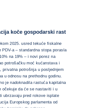
lacija koče gospodarski rast
ekom 2025. usred tekuće fiskalne
pe PDV-a – standardna stopa porasla
10% na 19% – i novi porez na
irao potrošačku moć kućanstava i
a, privatna potrošnja u posljednjem
vna u odnosu na prethodnu godinu.
no je nadoknadila rastuća kapitalna
e očekuje da će se nastaviti i u
ti ubrzavaju pred rokove isplate
lucija Europskog parlamenta od