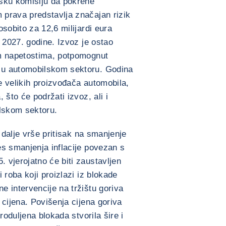
sku komisiju da pokrene
prava predstavlja značajan rizik
sobito za 12,6 milijardi eura
 2027. godine. Izvoz je ostao
im napetostima, potpomognut
 u automobilskom sektoru. Godina
te velikih proizvođača automobila,
 što će podržati izvoz, ali i
ilskom sektoru.
i dalje vrše pritisak na smanjenje
s smanjenja inflacije povezan s
 vjerojatno će biti zaustavljen
 roba koji proizlazi iz blokade
 intervencije na tržištu goriva
 cijena. Povišenja cijena goriva
roduljena blokada stvorila šire i