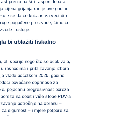
orast prenio na širi raspon dobara.
a cijena grijanja ranije ove godine
Očekuje se da će kućanstva veći dio
 druge pogođene proizvode, čime će
izvode i usluge.
 bi ublažiti fiskalno
, ali sporije nego što se očekivalo,
i u rashodima i približavanje izbora
cije vlade početkom 2026. godine
vodeći povećane doprinose za
ke, pojačanu progresivnost poreza
poreza na dobit i više stope PDV-a
žavanje potrošnje na obranu –
i za sigurnost – i mjere potpore za