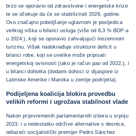
brzo se oporavio od zdravstvene i energetske krize
te se očekuje da će se stabilizirati 2026. godine.
Ovo značajno poboljšanje uglavnom je posljedica
velikog viška u bilanci usluga (više od 6,3 % BDP-a
u 2024.), koji se oporavio zahvaljujući inozemnom
turizmu. Višak nadoknađuje strukturni deficit u
bilanci robe, koji se uvelike može pripisati
energetskoj ovisnosti (iako je račun pao od 2022.), i
u bilanci dohotka (dodatni dohoci iz dijaspore iz
Latinske Amerike i Maroka u zemlje podrijetla).
Podijeljena koalicija blokira provedbu
velikih reformi i ugrožava stabilnost vlade
Nakon prijevremenih parlamentarnih izbora u srpnju
2023. i u nedostatku održive alternative s desnice,
odlazeći socijalistički premijer Pedro Sánchez