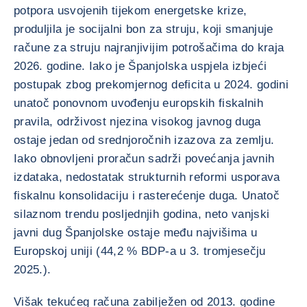
potpora usvojenih tijekom energetske krize,
produljila je socijalni bon za struju, koji smanjuje
račune za struju najranjivijim potrošačima do kraja
2026. godine. Iako je Španjolska uspjela izbjeći
postupak zbog prekomjernog deficita u 2024. godini
unatoč ponovnom uvođenju europskih fiskalnih
pravila, održivost njezina visokog javnog duga
ostaje jedan od srednjoročnih izazova za zemlju.
Iako obnovljeni proračun sadrži povećanja javnih
izdataka, nedostatak strukturnih reformi usporava
fiskalnu konsolidaciju i rasterećenje duga. Unatoč
silaznom trendu posljednjih godina, neto vanjski
javni dug Španjolske ostaje među najvišima u
Europskoj uniji (44,2 % BDP-a u 3. tromjesečju
2025.).
Višak tekućeg računa zabilježen od 2013. godine