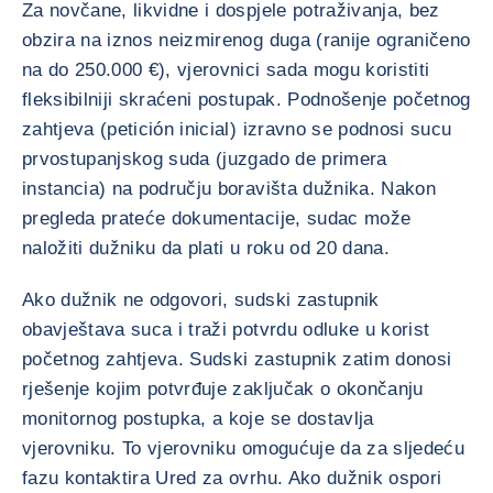
Za novčane, likvidne i dospjele potraživanja, bez
obzira na iznos neizmirenog duga (ranije ograničeno
na do 250.000 €), vjerovnici sada mogu koristiti
fleksibilniji skraćeni postupak. Podnošenje početnog
zahtjeva (petición inicial) izravno se podnosi sucu
prvostupanjskog suda (juzgado de primera
instancia) na području boravišta dužnika. Nakon
pregleda prateće dokumentacije, sudac može
naložiti dužniku da plati u roku od 20 dana.
Ako dužnik ne odgovori, sudski zastupnik
obavještava suca i traži potvrdu odluke u korist
početnog zahtjeva. Sudski zastupnik zatim donosi
rješenje kojim potvrđuje zaključak o okončanju
monitornog postupka, a koje se dostavlja
vjerovniku. To vjerovniku omogućuje da za sljedeću
fazu kontaktira Ured za ovrhu. Ako dužnik ospori