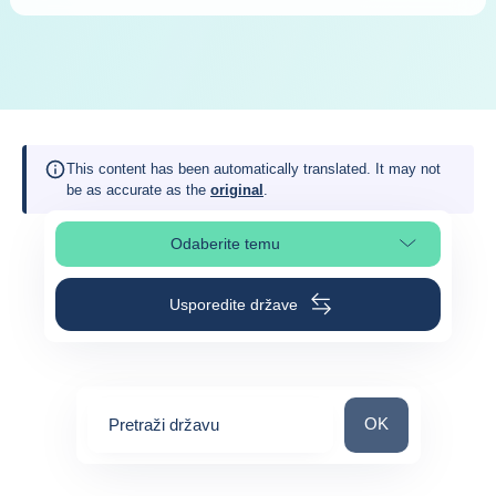
This content has been automatically translated. It may not
be as accurate as the
original
.
Odaberite temu
Odaberite odjeljak na stranici
Usporedite države
Pretraži državu
OK
Pretraži državu
0
suggestions