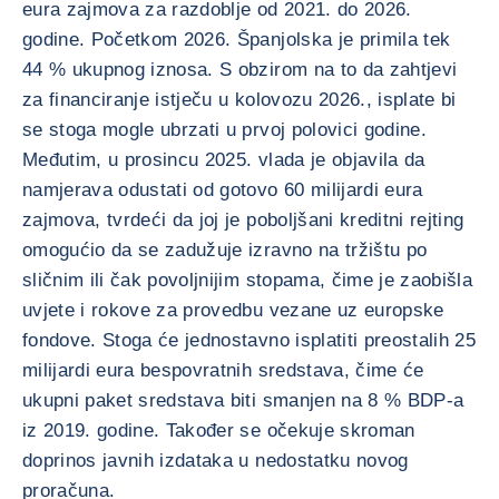
eura zajmova za razdoblje od 2021. do 2026.
godine. Početkom 2026. Španjolska je primila tek
44 % ukupnog iznosa. S obzirom na to da zahtjevi
za financiranje istječu u kolovozu 2026., isplate bi
se stoga mogle ubrzati u prvoj polovici godine.
Međutim, u prosincu 2025. vlada je objavila da
namjerava odustati od gotovo 60 milijardi eura
zajmova, tvrdeći da joj je poboljšani kreditni rejting
omogućio da se zadužuje izravno na tržištu po
sličnim ili čak povoljnijim stopama, čime je zaobišla
uvjete i rokove za provedbu vezane uz europske
fondove. Stoga će jednostavno isplatiti preostalih 25
milijardi eura bespovratnih sredstava, čime će
ukupni paket sredstava biti smanjen na 8 % BDP-a
iz 2019. godine. Također se očekuje skroman
doprinos javnih izdataka u nedostatku novog
proračuna.