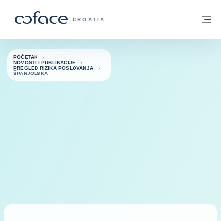
Saznajte više
Povratak na početnu stranicu
Iz
COFACE FOR TRADE - POČETNA STRAN
CROATIA
POČETAK
NOVOSTI I PUBLIKACIJE
PREGLED RIZIKA POSLOVANJA
ŠPANJOLSKA