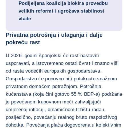
Podijeljena koalicija blokira provedbu
velikih reformi i ugrožava stabilnost
vlade
Privatna potrošnja i ulaganja i dalje
pokreću rast
U 2026. godini španjolski će rast nastaviti
usporavati, a istovremeno ostati čvrst i znatno viši
od rasta vodećih europskih gospodarstava.
Gospodarstvo će ponovno biti potaknuto snažnom
privatnom domaćom potražnjom. Potrošnja
kućanstava (koja čini gotovo 55 % BDP-a) podržana
je povećanom kupovnom moći zahvaljujući
umjerenoj inflaciji, dinamičnom tržištu rada i,
posljedično, povećanju realnog bruto raspoloživog
dohotka. Povećanja plaća dogovorena u kolektivnim