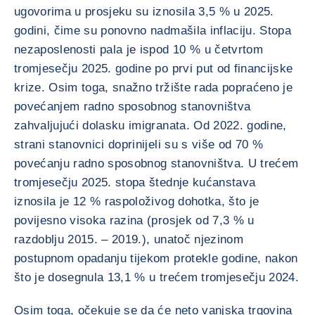
ugovorima u prosjeku su iznosila 3,5 % u 2025.
godini, čime su ponovno nadmašila inflaciju. Stopa
nezaposlenosti pala je ispod 10 % u četvrtom
tromjesečju 2025. godine po prvi put od financijske
krize. Osim toga, snažno tržište rada popraćeno je
povećanjem radno sposobnog stanovništva
zahvaljujući dolasku imigranata. Od 2022. godine,
strani stanovnici doprinijeli su s više od 70 %
povećanju radno sposobnog stanovništva. U trećem
tromjesečju 2025. stopa štednje kućanstava
iznosila je 12 % raspoloživog dohotka, što je
povijesno visoka razina (prosjek od 7,3 % u
razdoblju 2015. – 2019.), unatoč njezinom
postupnom opadanju tijekom protekle godine, nakon
što je dosegnula 13,1 % u trećem tromjesečju 2024.
Osim toga, očekuje se da će neto vanjska trgovina