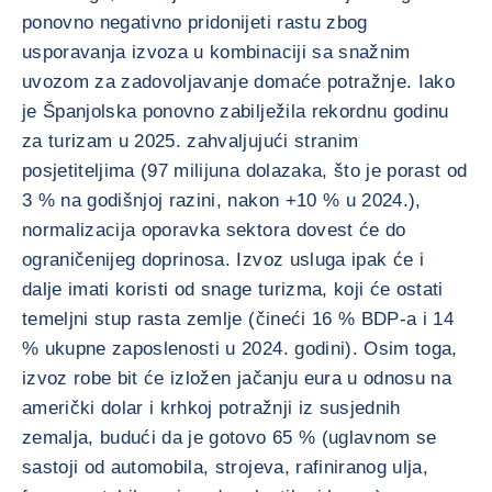
ponovno negativno pridonijeti rastu zbog
usporavanja izvoza u kombinaciji sa snažnim
uvozom za zadovoljavanje domaće potražnje. Iako
je Španjolska ponovno zabilježila rekordnu godinu
za turizam u 2025. zahvaljujući stranim
posjetiteljima (97 milijuna dolazaka, što je porast od
3 % na godišnjoj razini, nakon +10 % u 2024.),
normalizacija oporavka sektora dovest će do
ograničenijeg doprinosa. Izvoz usluga ipak će i
dalje imati koristi od snage turizma, koji će ostati
temeljni stup rasta zemlje (čineći 16 % BDP-a i 14
% ukupne zaposlenosti u 2024. godini). Osim toga,
izvoz robe bit će izložen jačanju eura u odnosu na
američki dolar i krhkoj potražnji iz susjednih
zemalja, budući da je gotovo 65 % (uglavnom se
sastoji od automobila, strojeva, rafiniranog ulja,