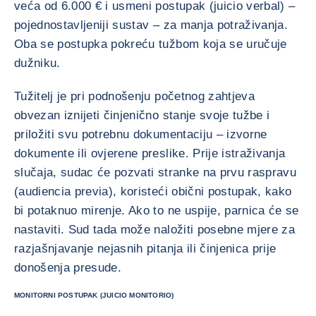
veća od 6.000 € i usmeni postupak (juicio verbal) –
pojednostavljeniji sustav – za manja potraživanja.
Oba se postupka pokreću tužbom koja se uručuje
dužniku.
Tužitelj je pri podnošenju početnog zahtjeva
obvezan iznijeti činjenično stanje svoje tužbe i
priložiti svu potrebnu dokumentaciju – izvorne
dokumente ili ovjerene preslike. Prije istraživanja
slučaja, sudac će pozvati stranke na prvu raspravu
(audiencia previa), koristeći obični postupak, kako
bi potaknuo mirenje. Ako to ne uspije, parnica će se
nastaviti. Sud tada može naložiti posebne mjere za
razjašnjavanje nejasnih pitanja ili činjenica prije
donošenja presude.
MONITORNI POSTUPAK (JUICIO MONITORIO)