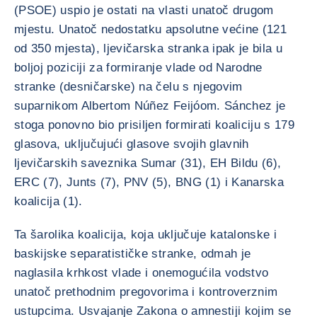
(PSOE) uspio je ostati na vlasti unatoč drugom
mjestu. Unatoč nedostatku apsolutne većine (121
od 350 mjesta), ljevičarska stranka ipak je bila u
boljoj poziciji za formiranje vlade od Narodne
stranke (desničarske) na čelu s njegovim
suparnikom Albertom Núñez Feijóom. Sánchez je
stoga ponovno bio prisiljen formirati koaliciju s 179
glasova, uključujući glasove svojih glavnih
ljevičarskih saveznika Sumar (31), EH Bildu (6),
ERC (7), Junts (7), PNV (5), BNG (1) i Kanarska
koalicija (1).
Ta šarolika koalicija, koja uključuje katalonske i
baskijske separatističke stranke, odmah je
naglasila krhkost vlade i onemogućila vodstvo
unatoč prethodnim pregovorima i kontroverznim
ustupcima. Usvajanje Zakona o amnestiji kojim se