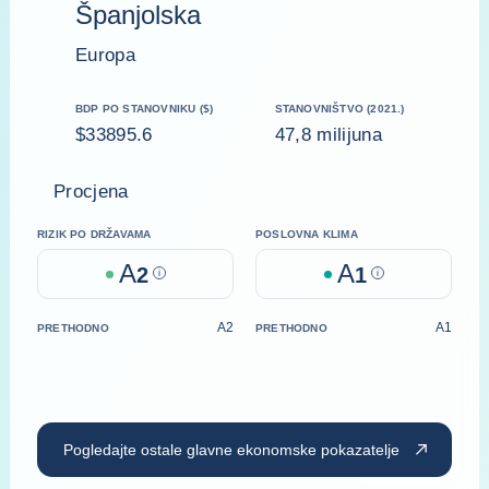
Španjolska
Europa
BDP PO STANOVNIKU ($)
STANOVNIŠTVO (2021.)
$33895.6
47,8 milijuna
Procjena
RIZIK PO DRŽAVAMA
POSLOVNA KLIMA
A
A
2
Help
1
Help
A2
A1
PRETHODNO
PRETHODNO
Pogledajte ostale glavne ekonomske pokazatelje