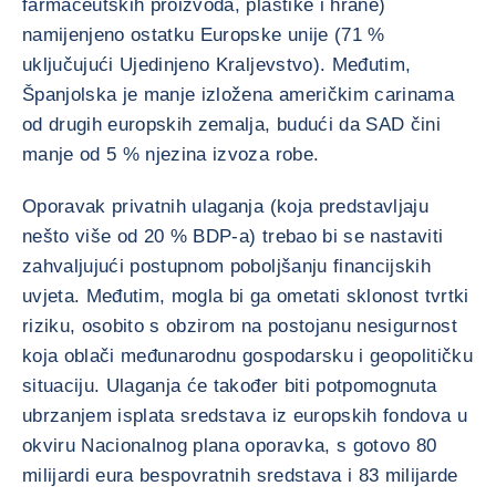
farmaceutskih proizvoda, plastike i hrane)
namijenjeno ostatku Europske unije (71 %
uključujući Ujedinjeno Kraljevstvo). Međutim,
Španjolska je manje izložena američkim carinama
od drugih europskih zemalja, budući da SAD čini
manje od 5 % njezina izvoza robe.
Oporavak privatnih ulaganja (koja predstavljaju
nešto više od 20 % BDP-a) trebao bi se nastaviti
zahvaljujući postupnom poboljšanju financijskih
uvjeta. Međutim, mogla bi ga ometati sklonost tvrtki
riziku, osobito s obzirom na postojanu nesigurnost
koja oblači međunarodnu gospodarsku i geopolitičku
situaciju. Ulaganja će također biti potpomognuta
ubrzanjem isplata sredstava iz europskih fondova u
okviru Nacionalnog plana oporavka, s gotovo 80
milijardi eura bespovratnih sredstava i 83 milijarde