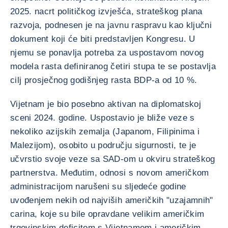
2025. nacrt političkog izvješća, strateškog plana
razvoja, podnesen je na javnu raspravu kao ključni
dokument koji će biti predstavljen Kongresu. U
njemu se ponavlja potreba za uspostavom novog
modela rasta definiranog četiri stupa te se postavlja
cilj prosječnog godišnjeg rasta BDP-a od 10 %.
Vijetnam je bio posebno aktivan na diplomatskoj
sceni 2024. godine. Uspostavio je bliže veze s
nekoliko azijskih zemalja (Japanom, Filipinima i
Malezijom), osobito u području sigurnosti, te je
učvrstio svoje veze sa SAD-om u okviru strateškog
partnerstva. Međutim, odnosi s novom američkom
administracijom narušeni su sljedeće godine
uvođenjem nekih od najviših američkih "uzajamnih"
carina, koje su bile opravdane velikim američkim
trgovinskim deficitom s Vijetnamom i američkim