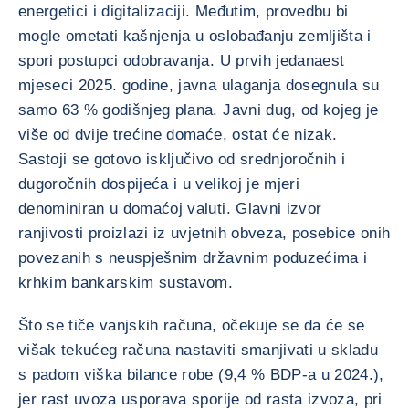
energetici i digitalizaciji. Međutim, provedbu bi
mogle ometati kašnjenja u oslobađanju zemljišta i
spori postupci odobravanja. U prvih jedanaest
mjeseci 2025. godine, javna ulaganja dosegnula su
samo 63 % godišnjeg plana. Javni dug, od kojeg je
više od dvije trećine domaće, ostat će nizak.
Sastoji se gotovo isključivo od srednjoročnih i
dugoročnih dospijeća i u velikoj je mjeri
denominiran u domaćoj valuti. Glavni izvor
ranjivosti proizlazi iz uvjetnih obveza, posebice onih
povezanih s neuspješnim državnim poduzećima i
krhkim bankarskim sustavom.
Što se tiče vanjskih računa, očekuje se da će se
višak tekućeg računa nastaviti smanjivati u skladu
s padom viška bilance robe (9,4 % BDP-a u 2024.),
jer rast uvoza usporava sporije od rasta izvoza, pri