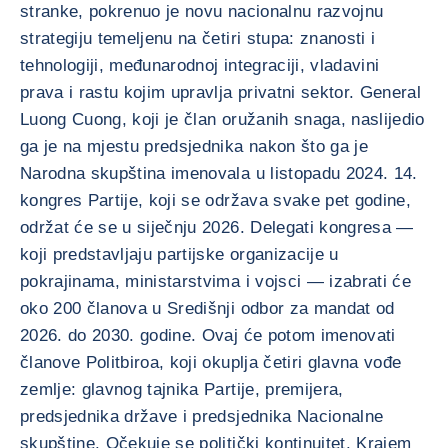
stranke, pokrenuo je novu nacionalnu razvojnu
strategiju temeljenu na četiri stupa: znanosti i
tehnologiji, međunarodnoj integraciji, vladavini
prava i rastu kojim upravlja privatni sektor. General
Luong Cuong, koji je član oružanih snaga, naslijedio
ga je na mjestu predsjednika nakon što ga je
Narodna skupština imenovala u listopadu 2024. 14.
kongres Partije, koji se održava svake pet godine,
održat će se u siječnju 2026. Delegati kongresa —
koji predstavljaju partijske organizacije u
pokrajinama, ministarstvima i vojsci — izabrati će
oko 200 članova u Središnji odbor za mandat od
2026. do 2030. godine. Ovaj će potom imenovati
članove Politbiroa, koji okuplja četiri glavna vođe
zemlje: glavnog tajnika Partije, premijera,
predsjednika države i predsjednika Nacionalne
skupštine. Očekuje se politički kontinuitet. Krajem