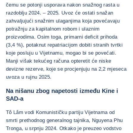
čemu se potonji usporava nakon snažnog rasta u
razdoblju 2024. – 2025. Uvoz će ostati snažan
zahvaljujući snažnim ulaganjima koja povećavaju
potražnju za kapitalnom robom i ulaznim
proizvodima. Osim toga, primarni deficit prihoda
(3,4 %), potaknut repatriacijom dobiti stranih tvrtki
koje posluju u Vijetnamu, mogao bi se povećati.
Manji višak tekućeg računa opteretit će niske
devizne rezerve, koje se procjenjuju na 2,2 mjeseca
uvoza u rujnu 2025.
Na nišanu zbog napetosti između Kine i
SAD-a
Tô Lâm vodi Komunističku partiju Vijetnama od
smrti prethodnog generalnog tajnika, Nguyena Phu
Tronga, u srpnju 2024. Otkako je preuzeo vodstvo