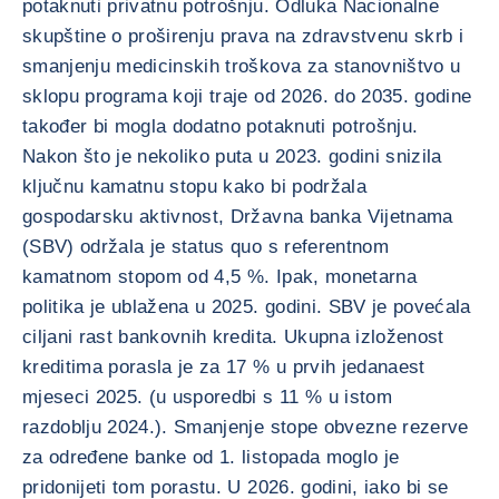
potaknuti privatnu potrošnju. Odluka Nacionalne
skupštine o proširenju prava na zdravstvenu skrb i
smanjenju medicinskih troškova za stanovništvo u
sklopu programa koji traje od 2026. do 2035. godine
također bi mogla dodatno potaknuti potrošnju.
Nakon što je nekoliko puta u 2023. godini snizila
ključnu kamatnu stopu kako bi podržala
gospodarsku aktivnost, Državna banka Vijetnama
(SBV) održala je status quo s referentnom
kamatnom stopom od 4,5 %. Ipak, monetarna
politika je ublažena u 2025. godini. SBV je povećala
ciljani rast bankovnih kredita. Ukupna izloženost
kreditima porasla je za 17 % u prvih jedanaest
mjeseci 2025. (u usporedbi s 11 % u istom
razdoblju 2024.). Smanjenje stope obvezne rezerve
za određene banke od 1. listopada moglo je
pridonijeti tom porastu. U 2026. godini, iako bi se