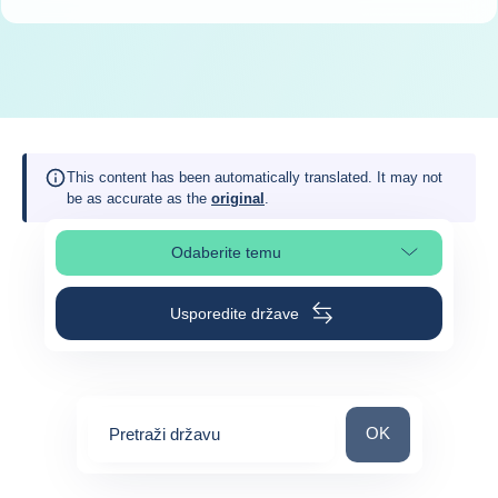
This content has been automatically translated. It may not
be as accurate as the
original
.
Odaberite temu
Odaberite odjeljak na stranici
Usporedite države
Pretraži državu
OK
Pretraži državu
0
suggestions