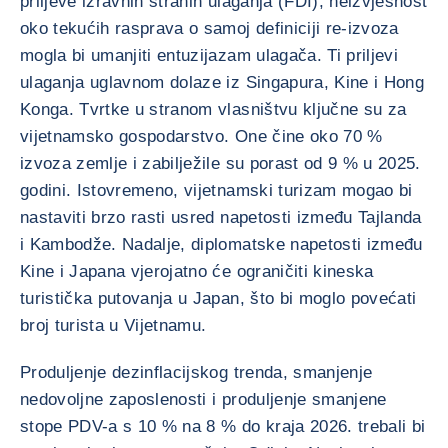
priljeve izravnih stranih ulaganja (FDI), neizvjesnost
oko tekućih rasprava o samoj definiciji re-izvoza
mogla bi umanjiti entuzijazam ulagača. Ti priljevi
ulaganja uglavnom dolaze iz Singapura, Kine i Hong
Konga. Tvrtke u stranom vlasništvu ključne su za
vijetnamsko gospodarstvo. One čine oko 70 %
izvoza zemlje i zabilježile su porast od 9 % u 2025.
godini. Istovremeno, vijetnamski turizam mogao bi
nastaviti brzo rasti usred napetosti između Tajlanda
i Kambodže. Nadalje, diplomatske napetosti između
Kine i Japana vjerojatno će ograničiti kineska
turistička putovanja u Japan, što bi moglo povećati
broj turista u Vijetnamu.
Produljenje dezinflacijskog trenda, smanjenje
nedovoljne zaposlenosti i produljenje smanjene
stope PDV-a s 10 % na 8 % do kraja 2026. trebali bi