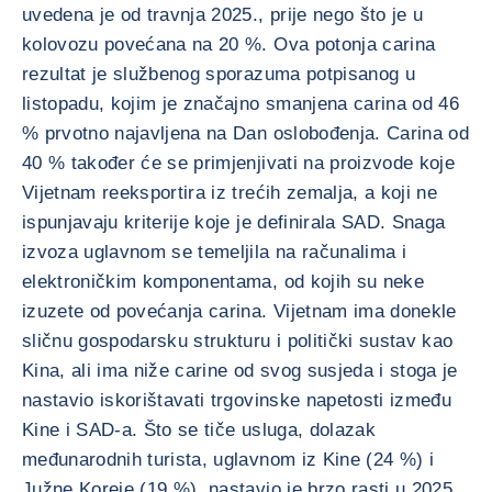
uvedena je od travnja 2025., prije nego što je u
kolovozu povećana na 20 %. Ova potonja carina
rezultat je službenog sporazuma potpisanog u
listopadu, kojim je značajno smanjena carina od 46
% prvotno najavljena na Dan oslobođenja. Carina od
40 % također će se primjenjivati na proizvode koje
Vijetnam reeksportira iz trećih zemalja, a koji ne
ispunjavaju kriterije koje je definirala SAD. Snaga
izvoza uglavnom se temeljila na računalima i
elektroničkim komponentama, od kojih su neke
izuzete od povećanja carina. Vijetnam ima donekle
sličnu gospodarsku strukturu i politički sustav kao
Kina, ali ima niže carine od svog susjeda i stoga je
nastavio iskorištavati trgovinske napetosti između
Kine i SAD-a. Što se tiče usluga, dolazak
međunarodnih turista, uglavnom iz Kine (24 %) i
Južne Koreje (19 %), nastavio je brzo rasti u 2025.