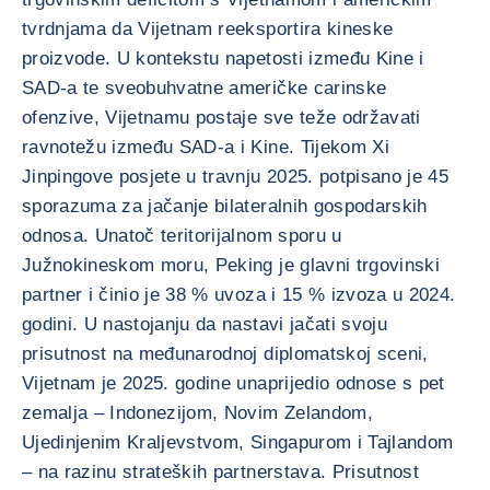
tvrdnjama da Vijetnam reeksportira kineske
proizvode. U kontekstu napetosti između Kine i
SAD-a te sveobuhvatne američke carinske
ofenzive, Vijetnamu postaje sve teže održavati
ravnotežu između SAD-a i Kine. Tijekom Xi
Jinpingove posjete u travnju 2025. potpisano je 45
sporazuma za jačanje bilateralnih gospodarskih
odnosa. Unatoč teritorijalnom sporu u
Južnokineskom moru, Peking je glavni trgovinski
partner i činio je 38 % uvoza i 15 % izvoza u 2024.
godini. U nastojanju da nastavi jačati svoju
prisutnost na međunarodnoj diplomatskoj sceni,
Vijetnam je 2025. godine unaprijedio odnose s pet
zemalja – Indonezijom, Novim Zelandom,
Ujedinjenim Kraljevstvom, Singapurom i Tajlandom
– na razinu strateških partnerstava. Prisutnost