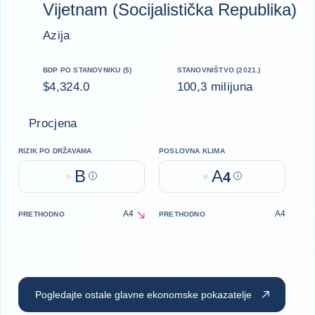
Vijetnam (Socijalistička Republika)
Azija
BDP PO STANOVNIKU ($)
STANOVNIŠTVO (2021.)
$4,324.0
100,3 milijuna
Procjena
RIZIK PO DRŽAVAMA
POSLOVNA KLIMA
B
A
Help
4
Help
A4
A4
PRETHODNO
PRETHODNO
decrease
Pogledajte ostale glavne ekonomske pokazatelje