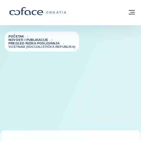
Saznajte više
Povratak na početnu stranicu
Iz
COFACE FOR TRADE - POČETNA STRAN
CROATIA
POČETAK
NOVOSTI I PUBLIKACIJE
PREGLED RIZIKA POSLOVANJA
VIJETNAM (SOCIJALISTIČKA REPUBLIKA)