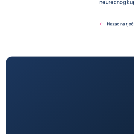
neurednog kupc
Nazad na rječ