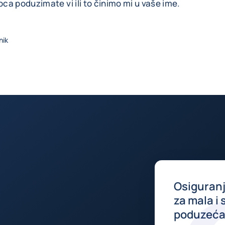
a poduzimate vi ili to činimo mi u vaše ime.
nik
Osiguranj
za mala i 
poduzeć