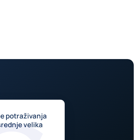
e potraživanja
srednje velika
a