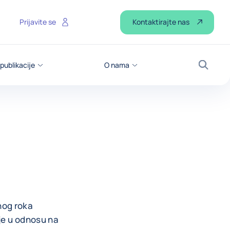
Kontaktirajte nas
Prijavite se
 publikacije
O nama
Pretraž
nog roka
oje u odnosu na