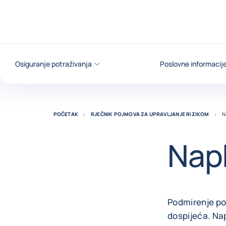
Saznajte više
Osiguranje potraživanja
Poslovne informacij
POČETAK
RJEČNIK POJMOVA ZA UPRAVLJANJE RIZIKOM
N
Napl
Podmirenje po
dospijeća. Nap