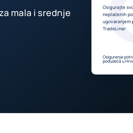
Osigurajte sv
za mala i srednje
neplaćenih po
ugovaranjem p
TradeLiner
Osiguranje potr
poduzeća u Hrva