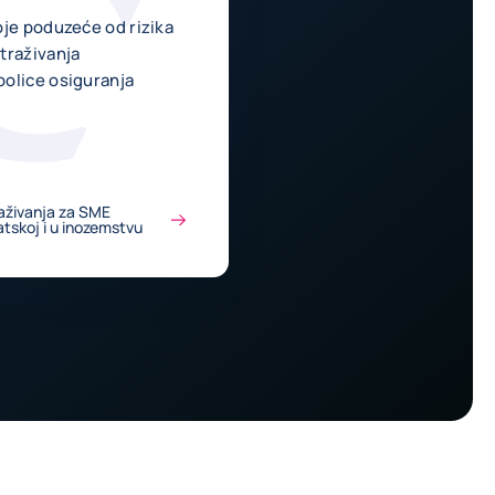
oje poduzeće od rizika
traživanja
olice osiguranja
aživanja za SME
tskoj i u inozemstvu