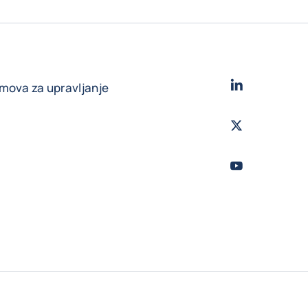
LinkedIn
- Cofac
jmova za upravljanje
Twitter
- Coface
Youtube
- Coface