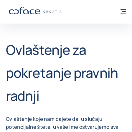
Saznajte više
Povratak na početnu stranicu
Iz
COFACE FOR TRADE - POČETNA STRANI
CROATIA
Ovlaštenje za
pokretanje pravnih
radnji
Ovlaštenje koje nam dajete da, u slučaju
potencijalne štete, u vaše ime ostvarujemo sva