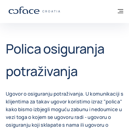
Saznajte više
Povratak na početnu stranicu
Iz
COFACE FOR TRADE - POČETNA STRANI
CROATIA
Polica osiguranja
potraživanja
Ugovor o osiguranju potraživanja. U komunikaciji s
klijentima za takav ugovor koristimo izraz "polica"
kako bismo izbjegli moguću zabunu i nedoumice u
vezi toga o kojem se ugovoru radi - ugovoru o
osiguranju koji sklapate s nama ili ugovoru o