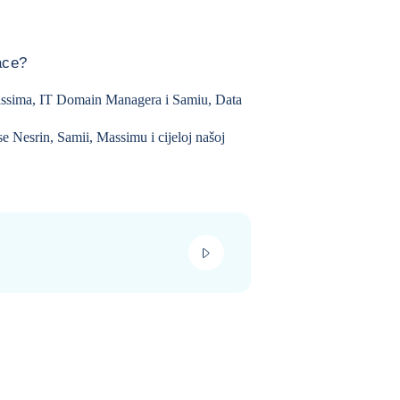
face?
assima, IT Domain Managera
i
Samiu, Data
 se Nesrin, Samii, Massimu i cijeloj našoj
play_video