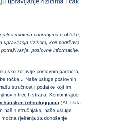
u upravljanje rizicima i čak
rijalna imovina pohranjena u oblaku,
 upravljanja rizikom, koji podržava
potraživanja, poslovne informacije,
nancijsko zdravlje poslovnih partnera,
labe točke... Naše usluge poslovnih
našu stručnost i podatke koji im
ihovih trećih strana. Kombinirajući
vrhunskim tehnologijama
(AI, Data
m naših stručnjaka, naše usluge
ma moćna rješenja za donošenje