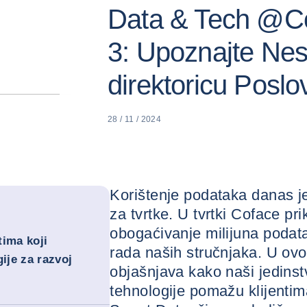
Data & Tech @Co
3: Upoznajte Nes
direktoricu Poslo
28 / 11 / 2024
Korištenje podataka danas j
za tvrtke. U tvrtki Coface pri
obogaćivanje milijuna poda
tima koji
rada naših stručnjaka. U ov
ije za razvoj
objašnjava kako naši jedinst
tehnologije pomažu klijentim