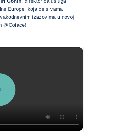
in Gonin
, direktorica usluga
adne Europe, koja će s vama
 i svakodnevnim izazovima u novoj
ch @Coface!