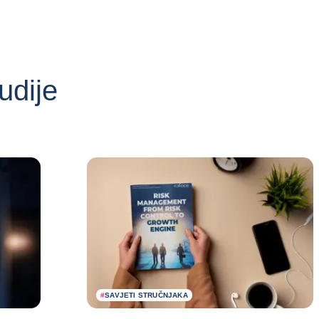
udije
#
SAVJETI STRUČNJAKA