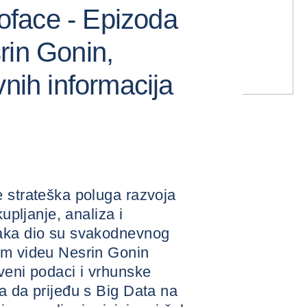
face - Epizoda
rin Gonin,
vnih informacija
e strateška poluga razvoja
kupljanje, analiza i
taka dio su svakodnevnog
om videu Nesrin Gonin
veni podaci i vrhunske
a da prijeđu s Big Data na