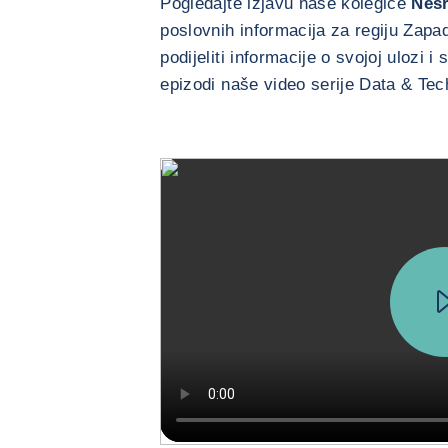
Pogledajte izjavu naše kolegice
Nesr
poslovnih informacija za regiju Zap
podijeliti informacije o svojoj ulozi
epizodi naše video serije Data & Te