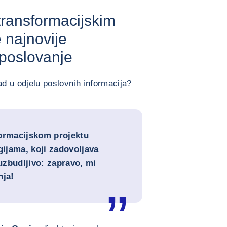
transformacijskim
e najnovije
 poslovanje
d u odjelu poslovnih informacija?
formacijskom projektu
ijama, koji zadovoljava
 uzbudljivo: zapravo, mi
nja!