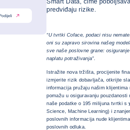
Smart Data, čime poboljšavaj
predviđaju rizike.
Podijeli
“U tvrtki Coface, podaci nisu nemate
oni su zapravo sirovina našeg modela
sve naše poslovne grane: osiguranje 
naplatu potraživanja”.
Istražite nova tržišta, procijenite fi
izmjerite rizik dobavljača, otkrijte s
informacija pružaju našim klijentima 
pomažu u osiguravanju pouzdanosti nj
naše podatke o 195 milijuna tvrtki s
Science, Machine Learning) i znanje
poslovnih informacija nude klijenti
poslovnih odluka.