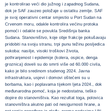
je kontrolirao veći dio južnog i zapadnog Sudana,
dok je SAF zauzeo položaje u ostatku zemlje. SAF
je svoj operativni centar smjestio u Port Sudan na
Crvenom moru, odakle kontrolira većinu protoka
pomoći i odakle se povukla Središnja banka
Sudana. Stanovništvo, koje obje frakcije pokušavaju
pridobiti na svoju stranu, trpi punu težinu posljedica
sukoba: nasilje, visoki troškovi života,
pothranjenost i epidemije (kolera, ospice, denga
groznica) doveli su do smrti više od 60.000 civila,
kako je bilo sredinom studenog 2024. Javna
infrastruktura, usjevi i domovi oštećeni su u
borbama, kao i poplavama tijekom ljeta 2024., dok
međunarodna pomoć, koja je nedostatna, teško
dopire do stanovništva. Kao rezultat toga, polovica
stanovništva akutno pati od nesigurnosti hrane, a