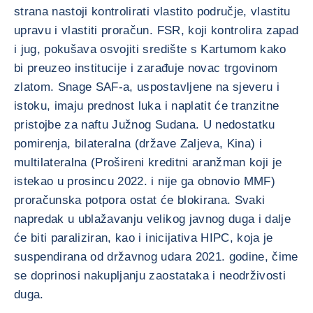
strana nastoji kontrolirati vlastito područje, vlastitu
upravu i vlastiti proračun. FSR, koji kontrolira zapad
i jug, pokušava osvojiti središte s Kartumom kako
bi preuzeo institucije i zarađuje novac trgovinom
zlatom. Snage SAF-a, uspostavljene na sjeveru i
istoku, imaju prednost luka i naplatit će tranzitne
pristojbe za naftu Južnog Sudana. U nedostatku
pomirenja, bilateralna (države Zaljeva, Kina) i
multilateralna (Prošireni kreditni aranžman koji je
istekao u prosincu 2022. i nije ga obnovio MMF)
proračunska potpora ostat će blokirana. Svaki
napredak u ublažavanju velikog javnog duga i dalje
će biti paraliziran, kao i inicijativa HIPC, koja je
suspendirana od državnog udara 2021. godine, čime
se doprinosi nakupljanju zaostataka i neodrživosti
duga.