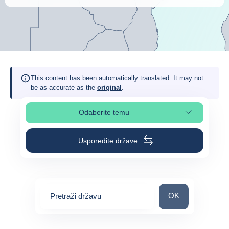
This content has been automatically translated. It may not
be as accurate as the
original
.
Odaberite temu
Odaberite odjeljak na stranici
Usporedite države
Pretraži državu
OK
Pretraži državu
0
suggestions