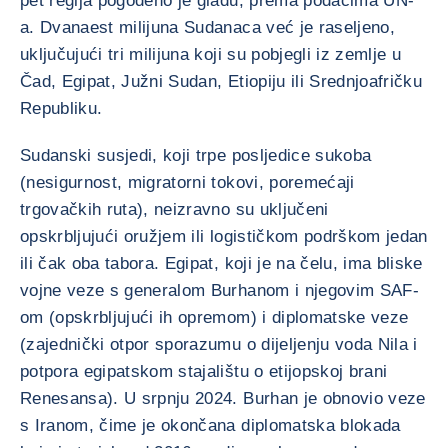
pet regija pogođeno je glađu, prema podacima UN-
a. Dvanaest milijuna Sudanaca već je raseljeno,
uključujući tri milijuna koji su pobjegli iz zemlje u
Čad, Egipat, Južni Sudan, Etiopiju ili Srednjoafričku
Republiku.
Sudanski susjedi, koji trpe posljedice sukoba
(nesigurnost, migratorni tokovi, poremećaji
trgovačkih ruta), neizravno su uključeni
opskrbljujući oružjem ili logističkom podrškom jedan
ili čak oba tabora. Egipat, koji je na čelu, ima bliske
vojne veze s generalom Burhanom i njegovim SAF-
om (opskrbljujući ih opremom) i diplomatske veze
(zajednički otpor sporazumu o dijeljenju voda Nila i
potpora egipatskom stajalištu o etijopskoj brani
Renesansa). U srpnju 2024. Burhan je obnovio veze
s Iranom, čime je okončana diplomatska blokada