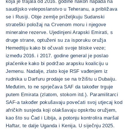
koja je trajala od 2016. godine nakon napada na
saudijsko veleposlanstvo u Teheranu, a približava
se i Rusiji. Obje zemlje priželjkuju Sudanski
strateški položaj na Crvenom moru i njegove
mineralne rezerve. Ujedinjeni Arapski Emirati, s
druge strane, optuženi su za isporuku oružja
Hemedtiju kako bi očuvali svoje bliske veze;
između 2016. i 2017. godine general je poslao
plaćenike kako bi podržao arapsku koaliciju u
Jemenu. Nadalje, zlato koje RSF vađenjem iz
rudnika u Darfuru prodaje se na tržištu u Dubaiju.
Međutim, to ne sprječava SAF da također trguje
putem Emirata (zlatom, stokom itd.). Paramilitarci
SAF-a također pokušavaju povećati svoj utjecaj kod
afričkih susjeda koji olakšavaju opskrbu oružjem,
kao što su Čad i Libija, a potonju kontrolira maršal
Haftar, te dalje Uganda i Kenija. U siječnju 2025.