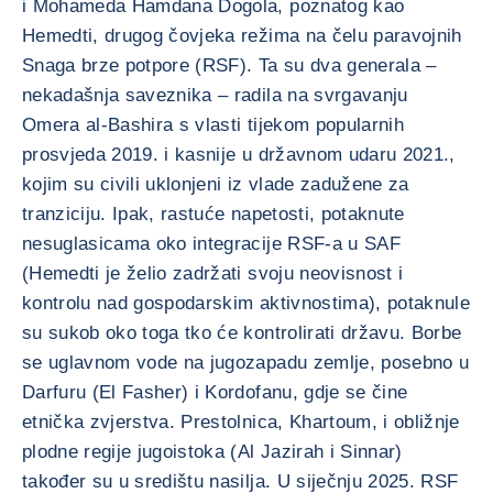
i Mohameda Hamdana Dogola, poznatog kao
Hemedti, drugog čovjeka režima na čelu paravojnih
Snaga brze potpore (RSF). Ta su dva generala –
nekadašnja saveznika – radila na svrgavanju
Omera al-Bashira s vlasti tijekom popularnih
prosvjeda 2019. i kasnije u državnom udaru 2021.,
kojim su civili uklonjeni iz vlade zadužene za
tranziciju. Ipak, rastuće napetosti, potaknute
nesuglasicama oko integracije RSF-a u SAF
(Hemedti je želio zadržati svoju neovisnost i
kontrolu nad gospodarskim aktivnostima), potaknule
su sukob oko toga tko će kontrolirati državu. Borbe
se uglavnom vode na jugozapadu zemlje, posebno u
Darfuru (El Fasher) i Kordofanu, gdje se čine
etnička zvjerstva. Prestolnica, Khartoum, i obližnje
plodne regije jugoistoka (Al Jazirah i Sinnar)
također su u središtu nasilja. U siječnju 2025. RSF