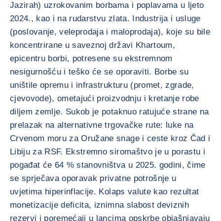
Jazirah) uzrokovanim borbama i poplavama u ljeto
2024., kao i na rudarstvu zlata. Industrija i usluge
(poslovanje, veleprodaja i maloprodaja), koje su bile
koncentrirane u saveznoj državi Khartoum,
epicentru borbi, potresene su ekstremnom
nesigurnošću i teško će se oporaviti. Borbe su
uništile opremu i infrastrukturu (promet, zgrade,
cjevovode), ometajući proizvodnju i kretanje robe
diljem zemlje. Sukob je potaknuo ratujuće strane na
prelazak na alternativne trgovačke rute: luke na
Crvenom moru za Oružane snage i ceste kroz Čad i
Libiju za RSF. Ekstremno siromaštvo je u porastu i
pogađat će 64 % stanovništva u 2025. godini, čime
se sprječava oporavak privatne potrošnje u
uvjetima hiperinflacije. Kolaps valute kao rezultat
monetizacije deficita, iznimna slabost deviznih
rezervi i poremećaji u lancima opskrbe objašnjavaju