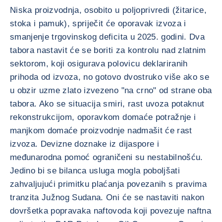
Niska proizvodnja, osobito u poljoprivredi (žitarice,
stoka i pamuk), spriječit će oporavak izvoza i
smanjenje trgovinskog deficita u 2025. godini. Dva
tabora nastavit će se boriti za kontrolu nad zlatnim
sektorom, koji osigurava polovicu deklariranih
prihoda od izvoza, no gotovo dvostruko više ako se
u obzir uzme zlato izvezeno "na crno" od strane oba
tabora. Ako se situacija smiri, rast uvoza potaknut
rekonstrukcijom, oporavkom domaće potražnje i
manjkom domaće proizvodnje nadmašit će rast
izvoza. Devizne doznake iz dijaspore i
međunarodna pomoć ograničeni su nestabilnošću.
Jedino bi se bilanca usluga mogla poboljšati
zahvaljujući primitku plaćanja povezanih s pravima
tranzita Južnog Sudana. Oni će se nastaviti nakon
dovršetka popravaka naftovoda koji povezuje naftna