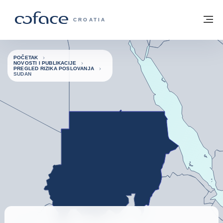
Saznajte više
Povratak na početnu stranicu
Iz
COFACE FOR TRADE - POČETNA STRAN
CROATIA
POČETAK
NOVOSTI I PUBLIKACIJE
PREGLED RIZIKA POSLOVANJA
SUDAN