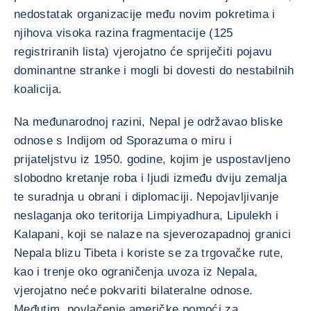
nedostatak organizacije među novim pokretima i
njihova visoka razina fragmentacije (125
registriranih lista) vjerojatno će spriječiti pojavu
dominantne stranke i mogli bi dovesti do nestabilnih
koalicija.
Na međunarodnoj razini, Nepal je održavao bliske
odnose s Indijom od Sporazuma o miru i
prijateljstvu iz 1950. godine, kojim je uspostavljeno
slobodno kretanje roba i ljudi između dviju zemalja
te suradnja u obrani i diplomaciji. Nepojavljivanje
neslaganja oko teritorija Limpiyadhura, Lipulekh i
Kalapani, koji se nalaze na sjeverozapadnoj granici
Nepala blizu Tibeta i koriste se za trgovačke rute,
kao i trenje oko ograničenja uvoza iz Nepala,
vjerojatno neće pokvariti bilateralne odnose.
Međutim, povlačenje američke pomoći za