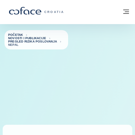
Saznajte više
Povratak na početnu stranicu
Iz
COFACE FOR TRADE - POČETNA STRAN
CROATIA
POČETAK
NOVOSTI I PUBLIKACIJE
PREGLED RIZIKA POSLOVANJA
NEPAL