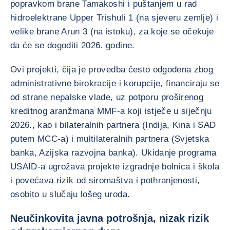
popravkom brane Tamakoshi i puštanjem u rad
hidroelektrane Upper Trishuli 1 (na sjeveru zemlje) i
velike brane Arun 3 (na istoku), za koje se očekuje
da će se dogoditi 2026. godine.
Ovi projekti, čija je provedba često odgođena zbog
administrativne birokracije i korupcije, financiraju se
od strane nepalske vlade, uz potporu proširenog
kreditnog aranžmana MMF-a koji istječe u siječnju
2026., kao i bilateralnih partnera (Indija, Kina i SAD
putem MCC-a) i multilateralnih partnera (Svjetska
banka, Azijska razvojna banka). Ukidanje programa
USAID-a ugrožava projekte izgradnje bolnica i škola
i povećava rizik od siromaštva i pothranjenosti,
osobito u slučaju lošeg uroda.
Neučinkovita javna potrošnja, nizak rizik