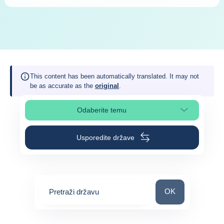
This content has been automatically translated. It may not
be as accurate as the
original
.
Odaberite temu
Odaberite odjeljak na stranici
Usporedite države
Pretraži državu
OK
Pretraži državu
0
suggestions