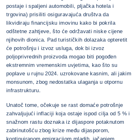
postaje i spaljeni automobili, pljačka hotela i
trgovina) prisiliti osiguravajuća društva da
likvidiraju financijsku imovinu kako bi pokrila
odštetne zahtjeve, što će održavati niske cijene
njihovih dionica. Pad turističkih dolazaka opteretit
će potrošnju i izvoz usluga, dok bi izvoz
poljoprivrednih proizvoda mogao biti pogođen
ekstremnim vremenskim uvjetima, kao što su
poplave u rujnu 2024. uzrokovane kasnim, ali jakim
monsunom, zbog nedostatka ulaganja u otpornu
infrastrukturu.
Unatoč tome, očekuje se rast domaće potrošnje
zahvaljujući inflaciji koja ostaje ispod cilja od 5 % i
snažnom rastu doznaka iz dijaspore potaknutom
zabrinutošću zbog krize među dijasporom,
kontinuiranom emigracijom mladih, jačanjem