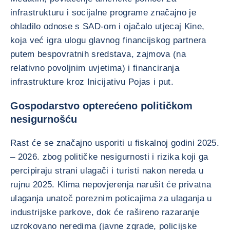
infrastrukturu i socijalne programe značajno je
ohladilo odnose s SAD-om i ojačalo utjecaj Kine,
koja već igra ulogu glavnog financijskog partnera
putem bespovratnih sredstava, zajmova (na
relativno povoljnim uvjetima) i financiranja
infrastrukture kroz Inicijativu Pojas i put.
Gospodarstvo opterećeno političkom
nesigurnošću
Rast će se značajno usporiti u fiskalnoj godini 2025.
– 2026. zbog političke nesigurnosti i rizika koji ga
percipiraju strani ulagači i turisti nakon nereda u
rujnu 2025. Klima nepovjerenja narušit će privatna
ulaganja unatoč poreznim poticajima za ulaganja u
industrijske parkove, dok će rašireno razaranje
uzrokovano neredima (javne zgrade, policijske