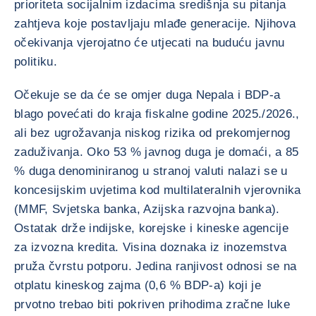
prioriteta socijalnim izdacima središnja su pitanja
zahtjeva koje postavljaju mlađe generacije. Njihova
očekivanja vjerojatno će utjecati na buduću javnu
politiku.
Očekuje se da će se omjer duga Nepala i BDP-a
blago povećati do kraja fiskalne godine 2025./2026.,
ali bez ugrožavanja niskog rizika od prekomjernog
zaduživanja. Oko 53 % javnog duga je domaći, a 85
% duga denominiranog u stranoj valuti nalazi se u
koncesijskim uvjetima kod multilateralnih vjerovnika
(MMF, Svjetska banka, Azijska razvojna banka).
Ostatak drže indijske, korejske i kineske agencije
za izvozna kredita. Visina doznaka iz inozemstva
pruža čvrstu potporu. Jedina ranjivost odnosi se na
otplatu kineskog zajma (0,6 % BDP-a) koji je
prvotno trebao biti pokriven prihodima zračne luke