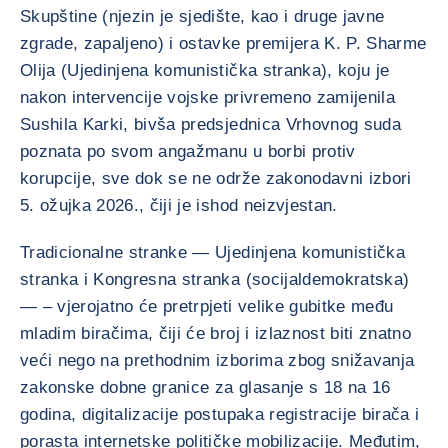
Skupštine (njezin je sjedište, kao i druge javne
zgrade, zapaljeno) i ostavke premijera K. P. Sharme
Olija (Ujedinjena komunistička stranka), koju je
nakon intervencije vojske privremeno zamijenila
Sushila Karki, bivša predsjednica Vrhovnog suda
poznata po svom angažmanu u borbi protiv
korupcije, sve dok se ne održe zakonodavni izbori
5. ožujka 2026., čiji je ishod neizvjestan.
Tradicionalne stranke — Ujedinjena komunistička
stranka i Kongresna stranka (socijaldemokratska)
— – vjerojatno će pretrpjeti velike gubitke među
mladim biračima, čiji će broj i izlaznost biti znatno
veći nego na prethodnim izborima zbog snižavanja
zakonske dobne granice za glasanje s 18 na 16
godina, digitalizacije postupaka registracije birača i
porasta internetske političke mobilizacije. Međutim,