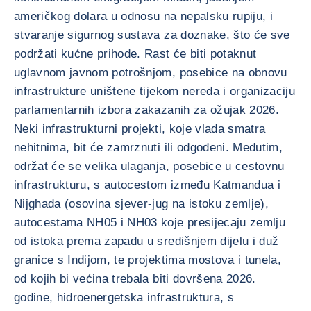
američkog dolara u odnosu na nepalsku rupiju, i
stvaranje sigurnog sustava za doznake, što će sve
podržati kućne prihode. Rast će biti potaknut
uglavnom javnom potrošnjom, posebice na obnovu
infrastrukture uništene tijekom nereda i organizaciju
parlamentarnih izbora zakazanih za ožujak 2026.
Neki infrastrukturni projekti, koje vlada smatra
nehitnima, bit će zamrznuti ili odgođeni. Međutim,
održat će se velika ulaganja, posebice u cestovnu
infrastrukturu, s autocestom između Katmandua i
Nijghada (osovina sjever-jug na istoku zemlje),
autocestama NH05 i NH03 koje presijecaju zemlju
od istoka prema zapadu u središnjem dijelu i duž
granice s Indijom, te projektima mostova i tunela,
od kojih bi većina trebala biti dovršena 2026.
godine, hidroenergetska infrastruktura, s