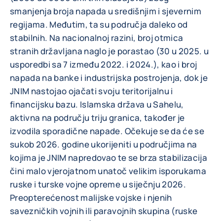
smanjenja broja napada u središnjim i sjevernim
regijama. Međutim, ta su područja daleko od
stabilnih. Na nacionalnoj razini, broj otmica
stranih državljana naglo je porastao (30 u 2025. u
usporedbi sa 7 između 2022. i 2024.), kao i broj
napada na banke i industrijska postrojenja, dok je
JNIM nastojao ojačati svoju teritorijalnu i
financijsku bazu. Islamska država u Sahelu,
aktivna na području triju granica, također je
izvodila sporadične napade. Očekuje se da će se
sukob 2026. godine ukorijeniti u područjima na
kojima je JNIM napredovao te se brza stabilizacija
čini malo vjerojatnom unatoč velikim isporukama
ruske i turske vojne opreme u siječnju 2026.
Preopterećenost malijske vojske i njenih
savezničkih vojnih ili paravojnih skupina (ruske