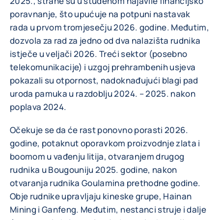
2025., strane su u studenom najavile financijsko
poravnanje, što upućuje na potpuni nastavak
rada u prvom tromjesečju 2026. godine. Međutim,
dozvola za rad za jedno od dva nalazišta rudnika
istječe u veljači 2026. Treći sektor (posebno
telekomunikacije) i uzgoj prehrambenih usjeva
pokazali su otpornost, nadoknađujući blagi pad
uroda pamuka u razdoblju 2024. – 2025. nakon
poplava 2024.
Očekuje se da će rast ponovno porasti 2026.
godine, potaknut oporavkom proizvodnje zlata i
boomom u vađenju litija, otvaranjem drugog
rudnika u Bougouniju 2025. godine, nakon
otvaranja rudnika Goulamina prethodne godine.
Obje rudnike upravljaju kineske grupe, Hainan
Mining i Ganfeng. Međutim, nestanci struje i dalje