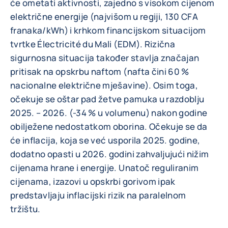
će ometati aktivnosti, zajedno s visokom cijenom
električne energije (najvišom u regiji, 130 CFA
franaka/kWh) i krhkom financijskom situacijom
tvrtke Électricité du Mali (EDM). Rizična
sigurnosna situacija također stavlja značajan
pritisak na opskrbu naftom (nafta čini 60 %
nacionalne električne mješavine). Osim toga,
očekuje se oštar pad žetve pamuka u razdoblju
2025. – 2026. (-34 % u volumenu) nakon godine
obilježene nedostatkom oborina. Očekuje se da
će inflacija, koja se već usporila 2025. godine,
dodatno opasti u 2026. godini zahvaljujući nižim
cijenama hrane i energije. Unatoč reguliranim
cijenama, izazovi u opskrbi gorivom ipak
predstavljaju inflacijski rizik na paralelnom
tržištu.