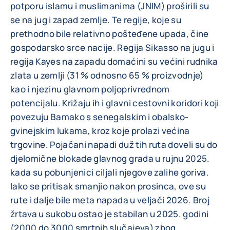
potporu islamu i muslimanima (JNIM) proširili su
se na jug i zapad zemlje. Te regije, koje su
prethodno bile relativno pošteđene upada, čine
gospodarsko srce nacije. Regija Sikasso na jugu i
regija Kayes na zapadu domaćini su većini rudnika
zlata u zemlji (31 % odnosno 65 % proizvodnje)
kao i njezinu glavnom poljoprivrednom
potencijalu. Križaju ih i glavni cestovni koridori koji
povezuju Bamako s senegalskim i obalsko-
gvinejskim lukama, kroz koje prolazi većina
trgovine. Pojačani napadi duž tih ruta doveli su do
djelomične blokade glavnog grada u rujnu 2025.
kada su pobunjenici ciljali njegove zalihe goriva.
Iako se pritisak smanjio nakon prosinca, ove su
rute i dalje bile meta napada u veljači 2026. Broj
žrtava u sukobu ostao je stabilan u 2025. godini
(2000 do 3000 smrtnih slučajeva) zbog