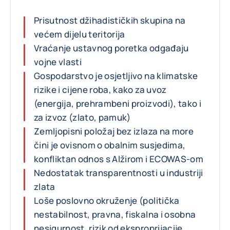
Prisutnost džihadističkih skupina na
većem dijelu teritorija
Vraćanje ustavnog poretka odgađaju
vojne vlasti
Gospodarstvo je osjetljivo na klimatske
rizike i cijene roba, kako za uvoz
(energija, prehrambeni proizvodi), tako i
za izvoz (zlato, pamuk)
Zemljopisni položaj bez izlaza na more
čini je ovisnom o obalnim susjedima,
konfliktan odnos s Alžirom i ECOWAS-om
Nedostatak transparentnosti u industriji
zlata
Loše poslovno okruženje (politička
nestabilnost, pravna, fiskalna i osobna
nesigurnost, rizik od eksproprijacije,