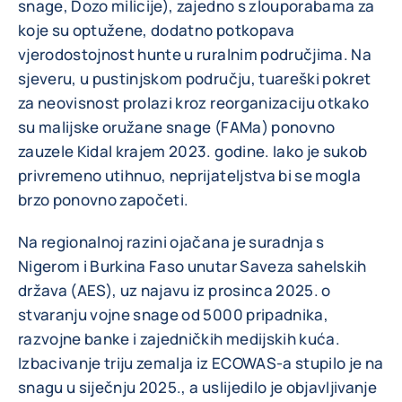
snage, Dozo milicije), zajedno s zlouporabama za
koje su optužene, dodatno potkopava
vjerodostojnost hunte u ruralnim područjima. Na
sjeveru, u pustinjskom području, tuareški pokret
za neovisnost prolazi kroz reorganizaciju otkako
su malijske oružane snage (FAMa) ponovno
zauzele Kidal krajem 2023. godine. Iako je sukob
privremeno utihnuo, neprijateljstva bi se mogla
brzo ponovno započeti.
Na regionalnoj razini ojačana je suradnja s
Nigerom i Burkina Faso unutar Saveza sahelskih
država (AES), uz najavu iz prosinca 2025. o
stvaranju vojne snage od 5000 pripadnika,
razvojne banke i zajedničkih medijskih kuća.
Izbacivanje triju zemalja iz ECOWAS-a stupilo je na
snagu u siječnju 2025., a uslijedilo je objavljivanje