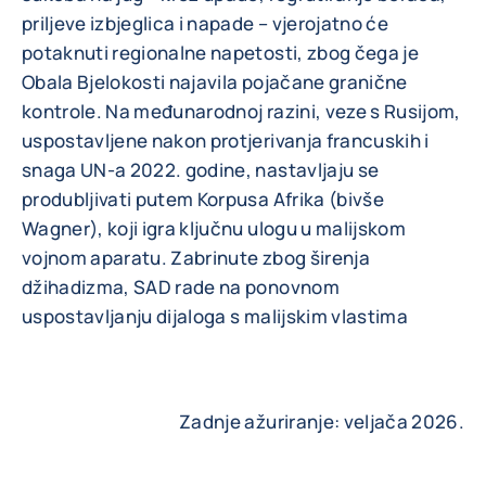
priljeve izbjeglica i napade – vjerojatno će
potaknuti regionalne napetosti, zbog čega je
Obala Bjelokosti najavila pojačane granične
kontrole. Na međunarodnoj razini, veze s Rusijom,
uspostavljene nakon protjerivanja francuskih i
snaga UN-a 2022. godine, nastavljaju se
produbljivati putem Korpusa Afrika (bivše
Wagner), koji igra ključnu ulogu u malijskom
vojnom aparatu. Zabrinute zbog širenja
džihadizma, SAD rade na ponovnom
uspostavljanju dijaloga s malijskim vlastima
Zadnje ažuriranje: veljača 2026.