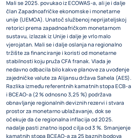
Mali se 2025. povukao iz ECOWAS-a, ali je i dalje
član Zapadnoafričke ekonomske i monetarne
unije (UEMOA). Unatoč službenoj neprijateljskoj
retorici prema zapadnoafričkom monetarnom
sustavu, izlazak iz Unije i dalje je vrlo malo
vjerojatan. Mali se i dalje oslanja na regionalno
tržište za financiranje i koristi od monetarne
stabilnosti koju pruža CFA franak. Vlada je
nedavno odbacila bilo kakve planove za uvođenje
zajedničke valute za Alijansu država Sahela (AES).
Razlika između referentnih kamatnih stopa ECB-a
i BCEAO-a (2 % odnosno 3,25 %) podržava
obnavljanje regionalnih deviznih rezervi i stvara
prostor za monetarno ublažavanje, dok se
očekuje da će regionalna inflacija od 2025.
nadalje pasti znatno ispod cilja od 3 %. Smanjenje
kamatnih stopa BCEAO-a za 25 baznih bodova