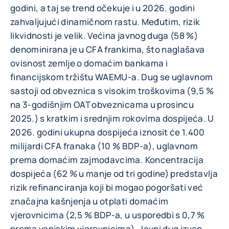
godini, a taj se trend očekuje i u 2026. godini
zahvaljujući dinamičnom rastu. Međutim, rizik
likvidnosti je velik. Većina javnog duga (58 %)
denominirana je u CFA frankima, što naglašava
ovisnost zemlje o domaćim bankama i
financijskom tržištu WAEMU-a. Dug se uglavnom
sastoji od obveznica s visokim troškovima (9,5 %
na 3-godišnjim OAT obveznicama u prosincu
2025.) s kratkim i srednjim rokovima dospijeća. U
2026. godini ukupna dospijeća iznosit će 1.400
milijardi CFA franaka (10 % BDP-a), uglavnom
prema domaćim zajmodavcima. Koncentracija
dospijeća (62 % u manje od tri godine) predstavlja
rizik refinanciranja koji bi mogao pogoršati već
značajna kašnjenja u otplati domaćim
vjerovnicima (2,5 % BDP-a, u usporedbi s 0,7 %
prema vanjskim vjerovnicima). Javni dug izvan