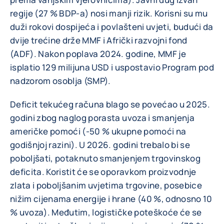
regije (27 % BDP-a) nosi manji rizik. Korisni su mu
duži rokovi dospijeća i povlašteni uvjeti, budući da
dvije trećine drže MMF i Afrički razvojni fond
(ADF). Nakon poplava 2024. godine, MMF je
isplatio 129 milijuna USD i uspostavio Program pod
nadzorom osoblja (SMP).
Deficit tekućeg računa blago se povećao u 2025.
godini zbog naglog porasta uvoza i smanjenja
američke pomoći (-50 % ukupne pomoći na
godišnjoj razini). U 2026. godini trebalo bi se
poboljšati, potaknuto smanjenjem trgovinskog
deficita. Koristit će se oporavkom proizvodnje
zlata i poboljšanim uvjetima trgovine, posebice
nižim cijenama energije i hrane (40 %, odnosno 10
% uvoza). Međutim, logističke poteškoće će se