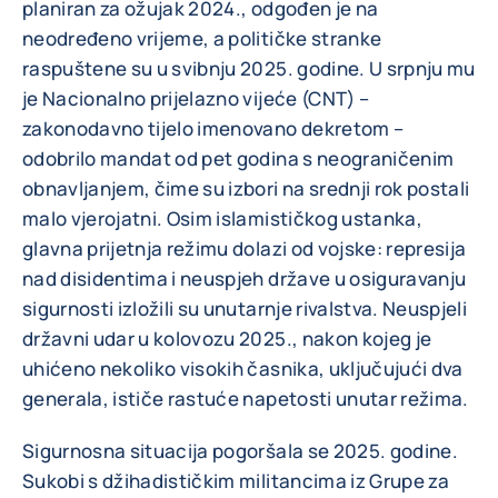
planiran za ožujak 2024., odgođen je na
neodređeno vrijeme, a političke stranke
raspuštene su u svibnju 2025. godine. U srpnju mu
je Nacionalno prijelazno vijeće (CNT) –
zakonodavno tijelo imenovano dekretom –
odobrilo mandat od pet godina s neograničenim
obnavljanjem, čime su izbori na srednji rok postali
malo vjerojatni. Osim islamističkog ustanka,
glavna prijetnja režimu dolazi od vojske: represija
nad disidentima i neuspjeh države u osiguravanju
sigurnosti izložili su unutarnje rivalstva. Neuspjeli
državni udar u kolovozu 2025., nakon kojeg je
uhićeno nekoliko visokih časnika, uključujući dva
generala, ističe rastuće napetosti unutar režima.
Sigurnosna situacija pogoršala se 2025. godine.
Sukobi s džihadističkim militancima iz Grupe za