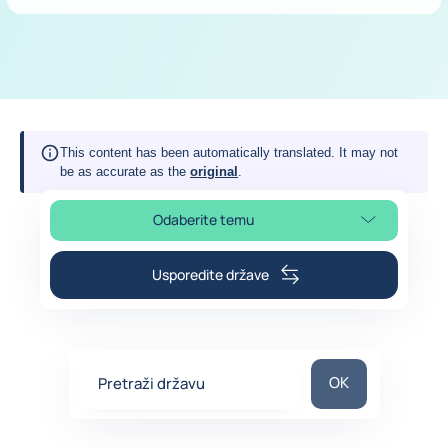
This content has been automatically translated. It may not
be as accurate as the
original
.
Odaberite temu
Odaberite odjeljak na stranici
Usporedite države
Pretraži državu
OK
Pretraži državu
0
suggestions