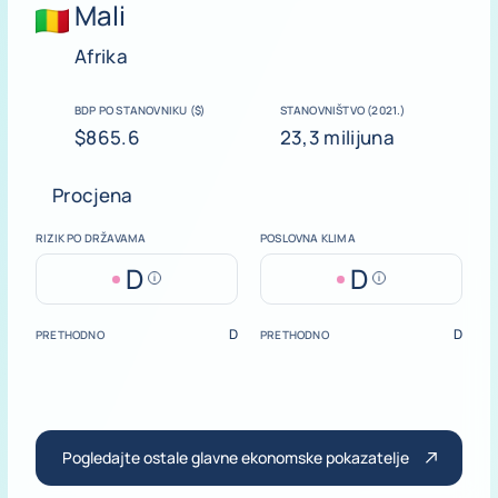
Mali
Afrika
BDP PO STANOVNIKU ($)
STANOVNIŠTVO (2021.)
$865.6
23,3 milijuna
Procjena
RIZIK PO DRŽAVAMA
POSLOVNA KLIMA
D
D
Help
Help
D
D
PRETHODNO
PRETHODNO
Pogledajte ostale glavne ekonomske pokazatelje