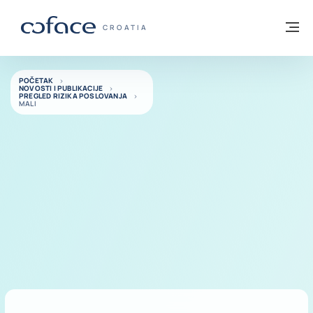
Saznajte više
Povratak na početnu stranicu
Iz
COFACE FOR TRADE - POČETNA STRANI
CROATIA
POČETAK
NOVOSTI I PUBLIKACIJE
PREGLED RIZIKA POSLOVANJA
MALI