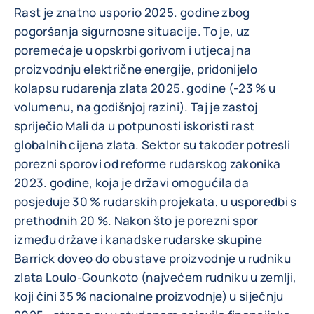
Rast je znatno usporio 2025. godine zbog
pogoršanja sigurnosne situacije. To je, uz
poremećaje u opskrbi gorivom i utjecaj na
proizvodnju električne energije, pridonijelo
kolapsu rudarenja zlata 2025. godine (-23 % u
volumenu, na godišnjoj razini). Taj je zastoj
spriječio Mali da u potpunosti iskoristi rast
globalnih cijena zlata. Sektor su također potresli
porezni sporovi od reforme rudarskog zakonika
2023. godine, koja je državi omogućila da
posjeduje 30 % rudarskih projekata, u usporedbi s
prethodnih 20 %. Nakon što je porezni spor
između države i kanadske rudarske skupine
Barrick doveo do obustave proizvodnje u rudniku
zlata Loulo-Gounkoto (najvećem rudniku u zemlji,
koji čini 35 % nacionalne proizvodnje) u siječnju