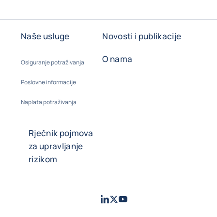
Naše usluge
Novosti i publikacije
O nama
Osiguranje potraživanja
Poslovne informacije
Naplata potraživanja
Rječnik pojmova
za upravljanje
rizikom
LinkedIn
Twitter
Youtube
- Coface
- Coface
- Coface