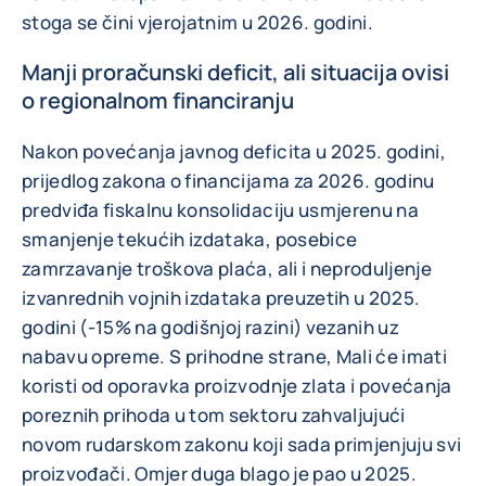
stoga se čini vjerojatnim u 2026. godini.
Manji proračunski deficit, ali situacija ovisi
o regionalnom financiranju
Nakon povećanja javnog deficita u 2025. godini,
prijedlog zakona o financijama za 2026. godinu
predviđa fiskalnu konsolidaciju usmjerenu na
smanjenje tekućih izdataka, posebice
zamrzavanje troškova plaća, ali i neproduljenje
izvanrednih vojnih izdataka preuzetih u 2025.
godini (-15% na godišnjoj razini) vezanih uz
nabavu opreme. S prihodne strane, Mali će imati
koristi od oporavka proizvodnje zlata i povećanja
poreznih prihoda u tom sektoru zahvaljujući
novom rudarskom zakonu koji sada primjenjuju svi
proizvođači. Omjer duga blago je pao u 2025.