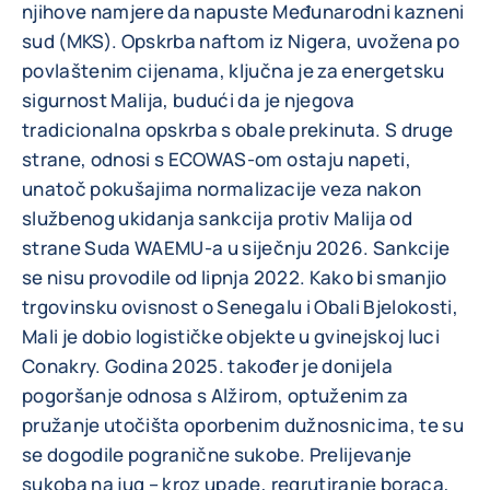
njihove namjere da napuste Međunarodni kazneni
sud (MKS). Opskrba naftom iz Nigera, uvožena po
povlaštenim cijenama, ključna je za energetsku
sigurnost Malija, budući da je njegova
tradicionalna opskrba s obale prekinuta. S druge
strane, odnosi s ECOWAS-om ostaju napeti,
unatoč pokušajima normalizacije veza nakon
službenog ukidanja sankcija protiv Malija od
strane Suda WAEMU-a u siječnju 2026. Sankcije
se nisu provodile od lipnja 2022. Kako bi smanjio
trgovinsku ovisnost o Senegalu i Obali Bjelokosti,
Mali je dobio logističke objekte u gvinejskoj luci
Conakry. Godina 2025. također je donijela
pogoršanje odnosa s Alžirom, optuženim za
pružanje utočišta oporbenim dužnosnicima, te su
se dogodile pogranične sukobe. Prelijevanje
sukoba na jug – kroz upade, regrutiranje boraca,