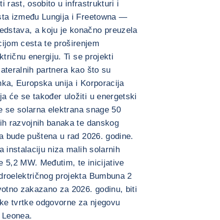
i rast, osobito u infrastrukturi i
sta između Lungija i Freetowna —
dstava, a koju je konačno preuzela
jom cesta te proširenjem
tričnu energiju. Ti se projekti
ateralnih partnera kao što su
ka, Europska unija i Korporacija
 će se također uložiti u energetski
će se solarna elektrana snage 50
kih razvojnih banaka te danskog
da bude puštena u rad 2026. godine.
 instalaciju niza malih solarnih
 5,2 MW. Međutim, te inicijative
droelektričnog projekta Bumbuna 2
votno zakazano za 2026. godinu, biti
ke tvrtke odgovorne za njegovu
a Leonea.