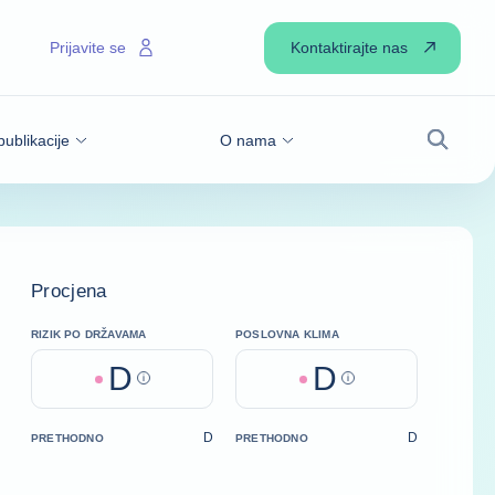
Kontaktirajte nas
Prijavite se
publikacije
O nama
Pretraži
Procjena
RIZIK PO DRŽAVAMA
POSLOVNA KLIMA
D
D
Help
Help
D
D
PRETHODNO
PRETHODNO