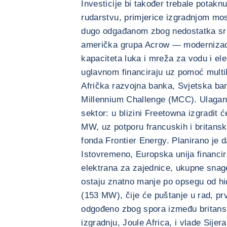
Investicije bi također trebale potaknut
rudarstvu, primjerice izgradnjom mo
dugo odgađanom zbog nedostatka sre
američka grupa Acrow — modernizaci
kapaciteta luka i mreža za vodu i elek
uglavnom financiraju uz pomoć multil
Afrička razvojna banka, Svjetska ban
Millennium Challenge (MCC). Ulaganja
sektor: u blizini Freetowna izgradit 
MW, uz potporu francuskih i britans
fonda Frontier Energy. Planirano je 
Istovremeno, Europska unija financira
elektrana za zajednice, ukupne snage
ostaju znatno manje po opsegu od hi
(153 MW), čije će puštanje u rad, pr
odgođeno zbog spora između britans
izgradnju, Joule Africa, i vlade Sijer