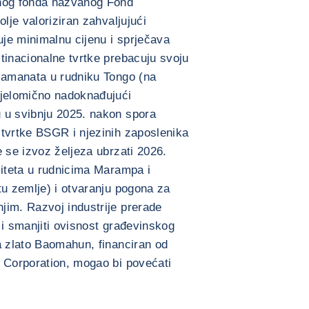
enog fonda nazvanog Fond
olje valoriziran zahvaljujući
je minimalnu cijenu i sprječava
tinacionalne tvrtke prebacuju svoju
ijamanata u rudniku Tongo (na
djelomično nadoknađujući
 u svibnju 2025. nakon spora
 tvrtke BSGR i njezinih zaposlenika
e se izvoz željeza ubrzati 2026.
citeta u rudnicima Marampa i
tu zemlje) i otvaranju pogona za
jim. Razvoj industrije prerade
 i smanjiti ovisnost građevinskog
a zlato Baomahun, financiran od
e Corporation, mogao bi povećati