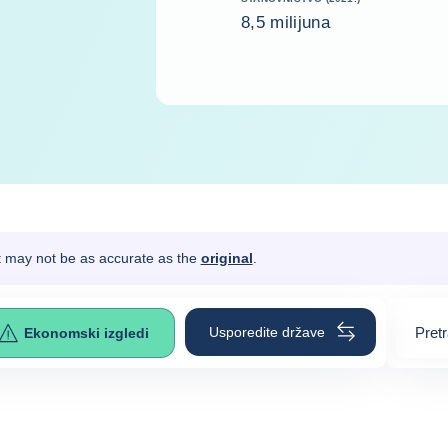
8,5 milijuna
It may not be as accurate as the
original
.
Usporedite države
Pret
Ekonomski izgledi
0
sugg