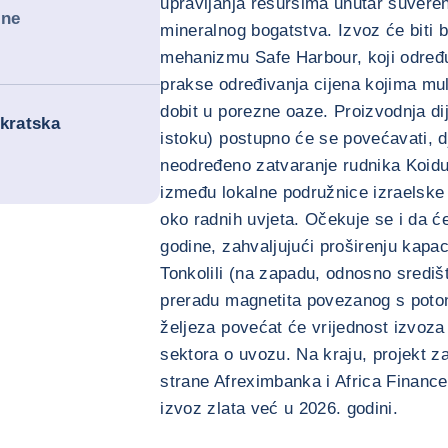
upravljanja resursima unutar suver
lne
mineralnog bogatstva. Izvoz će biti b
mehanizmu Safe Harbour, koji određu
prakse određivanja cijena kojima mul
dobit u porezne oaze. Proizvodnja d
okratska
istoku) postupno će se povećavati, 
neodređeno zatvaranje rudnika Koidu
između lokalne podružnice izraelske
oko radnih uvjeta. Očekuje se i da ć
godine, zahvaljujući proširenju kapa
Tonkolili (na zapadu, odnosno središ
preradu magnetita povezanog s poton
željeza povećat će vrijednost izvoza
sektora o uvozu. Na kraju, projekt z
strane Afreximbanka i Africa Financ
izvoz zlata već u 2026. godini.