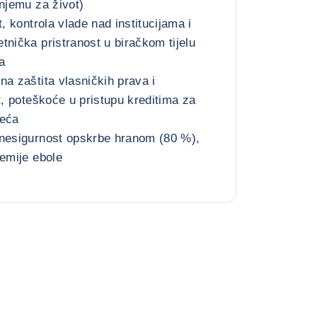
 njemu za život)
t, kontrola vlade nad institucijama i
tnička pristranost u biračkom tijelu
a
na zaštita vlasničkih prava i
t, poteškoće u pristupu kreditima za
zeća
 nesigurnost opskrbe hranom (80 %),
demije ebole