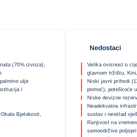
Nedostaci
 ruda (70% izvoza),
Velika ovisnost o ci
o
glavnom tržištu, Kini
palmino ulje
Niski javni prihodi (
titucija i
pomoć), poteškoće u
Niske devizne rezer
Neadekvatna infrastr
 Obala Bjelokosti,
sustav i nesklad vješ
Ranjivost na vremens
samoodržive poljopri