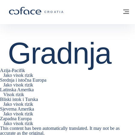
Saznajte više
Povratak na početnu stranicu
Iz
COFACE FOR TRADE - POČETNA STRAN
CROATIA
Gradnja
Azija-Pacifik
Jako visok rizik
Srednja i istočna Europa
Jako visok rizik
Latinska Amerika
Visok rizik
Bliski istok i Turska
Jako visok rizik
Sjeverna Amerika
Jako visok rizik
Zapadna Europa
Jako visok rizik
This content has been automatically translated. It may not be as
accurate as the
original
.