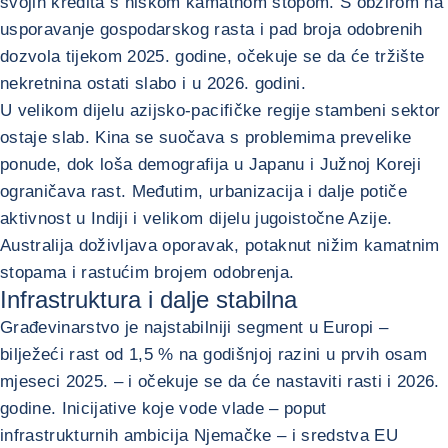
svojih kredita s niskom kamatnom stopom. S obzirom na
usporavanje gospodarskog rasta i pad broja odobrenih
dozvola tijekom 2025. godine, očekuje se da će tržište
nekretnina ostati slabo i u 2026. godini.
U velikom dijelu azijsko-pacifičke regije stambeni sektor
ostaje slab. Kina se suočava s problemima prevelike
ponude, dok loša demografija u Japanu i Južnoj Koreji
ograničava rast. Međutim, urbanizacija i dalje potiče
aktivnost u Indiji i velikom dijelu jugoistočne Azije.
Australija doživljava oporavak, potaknut nižim kamatnim
stopama i rastućim brojem odobrenja.
Infrastruktura i dalje stabilna
Građevinarstvo je najstabilniji segment u Europi –
bilježeći rast od 1,5 % na godišnjoj razini u prvih osam
mjeseci 2025. – i očekuje se da će nastaviti rasti i 2026.
godine. Inicijative koje vode vlade – poput
infrastrukturnih ambicija Njemačke – i sredstva EU