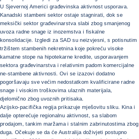
U Sjevernoj Americi građevinska aktivnost usporava.
Kanadski stambeni sektor ostaje stagnirati, dok se
meksički sektor građevinarstva slabi zbog smanjenog
uvoza radne snage iz inozemstva i fiskalne
konsolidacije. Izgledi za SAD su neizvjesni, s potisnutim
tržištem stambenih nekretnina koje pokreću visoke
kamatne stope na hipotekarne kredite, usporavanjem
sektora građevinarstva i relativnim padom komercijalne
ne-stambene aktivnosti. Ovi se izazovi dodatno
pogoršavaju sve većim nedostatkom kvalificirane radne
snage i visokim troškovima ulaznih materijala,
djelomično zbog uvoznih pritisaka.
Azijsko-pacifička regija prikazuje mješovitu sliku. Kina i
dalje opterećuje regionalnu aktivnost, sa slabom
prodajom, tankim maržama i stalnim zabrinutostima zbog
duga. Očekuje se da će Australija doživjeti postupno