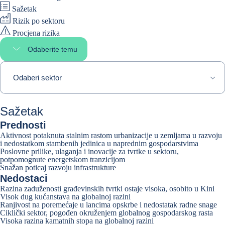
Sažetak
Rizik po sektoru
Procjena rizika
Odaberite temu
Select page section
Odaberi sektor
Sažetak
Prednosti
Aktivnost potaknuta stalnim rastom urbanizacije u zemljama u razvoju
i nedostatkom stambenih jedinica u naprednim gospodarstvima
Poslovne prilike, ulaganja i inovacije za tvrtke u sektoru,
potpomognute energetskom tranzicijom
Snažan poticaj razvoju infrastrukture
Nedostaci
Razina zaduženosti građevinskih tvrtki ostaje visoka, osobito u Kini
Visok dug kućanstava na globalnoj razini
Ranjivost na poremećaje u lancima opskrbe i nedostatak radne snage
Ciklički sektor, pogođen okruženjem globalnog gospodarskog rasta
Visoka razina kamatnih stopa na globalnoj razini