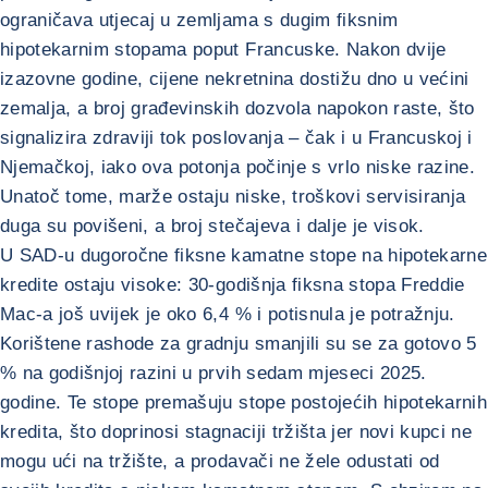
ograničava utjecaj u zemljama s dugim fiksnim
hipotekarnim stopama poput Francuske. Nakon dvije
izazovne godine, cijene nekretnina dostižu dno u većini
zemalja, a broj građevinskih dozvola napokon raste, što
signalizira zdraviji tok poslovanja – čak i u Francuskoj i
Njemačkoj, iako ova potonja počinje s vrlo niske razine.
Unatoč tome, marže ostaju niske, troškovi servisiranja
duga su povišeni, a broj stečajeva i dalje je visok.
U SAD-u dugoročne fiksne kamatne stope na hipotekarne
kredite ostaju visoke: 30-godišnja fiksna stopa Freddie
Mac-a još uvijek je oko 6,4 % i potisnula je potražnju.
Korištene rashode za gradnju smanjili su se za gotovo 5
% na godišnjoj razini u prvih sedam mjeseci 2025.
godine. Te stope premašuju stope postojećih hipotekarnih
kredita, što doprinosi stagnaciji tržišta jer novi kupci ne
mogu ući na tržište, a prodavači ne žele odustati od