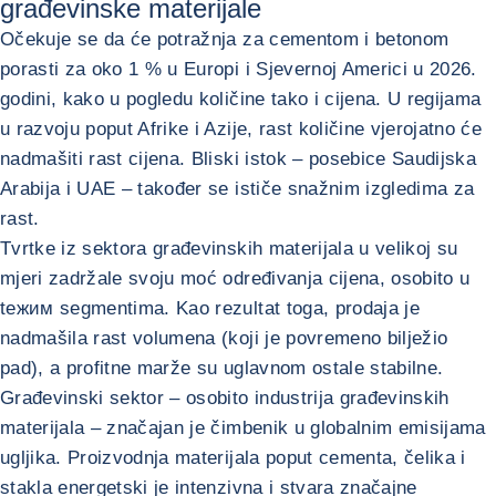
građevinske materijale
Očekuje se da će potražnja za cementom i betonom
porasti za oko 1 % u Europi i Sjevernoj Americi u 2026.
godini, kako u pogledu količine tako i cijena. U regijama
u razvoju poput Afrike i Azije, rast količine vjerojatno će
nadmašiti rast cijena. Bliski istok – posebice Saudijska
Arabija i UAE – također se ističe snažnim izgledima za
rast.
Tvrtke iz sektora građevinskih materijala u velikoj su
mjeri zadržale svoju moć određivanja cijena, osobito u
teжим segmentima. Kao rezultat toga, prodaja je
nadmašila rast volumena (koji je povremeno bilježio
pad), a profitne marže su uglavnom ostale stabilne.
Građevinski sektor – osobito industrija građevinskih
materijala – značajan je čimbenik u globalnim emisijama
ugljika. Proizvodnja materijala poput cementa, čelika i
stakla energetski je intenzivna i stvara značajne