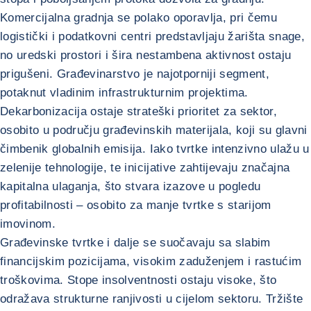
Komercijalna gradnja se polako oporavlja, pri čemu
logistički i podatkovni centri predstavljaju žarišta snage,
no uredski prostori i šira nestambena aktivnost ostaju
prigušeni. Građevinarstvo je najotporniji segment,
potaknut vladinim infrastrukturnim projektima.
Dekarbonizacija ostaje strateški prioritet za sektor,
osobito u području građevinskih materijala, koji su glavni
čimbenik globalnih emisija. Iako tvrtke intenzivno ulažu u
zelenije tehnologije, te inicijative zahtijevaju značajna
kapitalna ulaganja, što stvara izazove u pogledu
profitabilnosti – osobito za manje tvrtke s starijom
imovinom.
Građevinske tvrtke i dalje se suočavaju sa slabim
financijskim pozicijama, visokim zaduženjem i rastućim
troškovima. Stope insolventnosti ostaju visoke, što
odražava strukturne ranjivosti u cijelom sektoru. Tržište