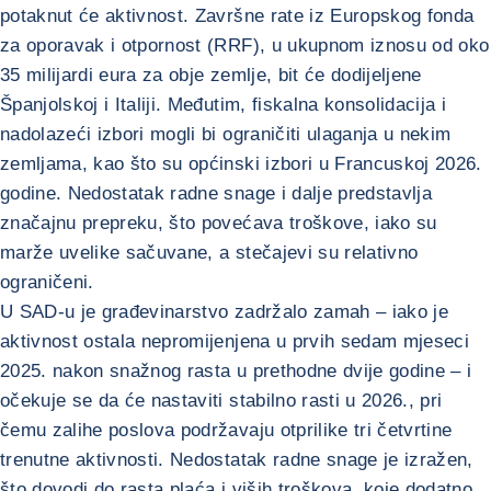
potaknut će aktivnost. Završne rate iz Europskog fonda
za oporavak i otpornost (RRF), u ukupnom iznosu od oko
35 milijardi eura za obje zemlje, bit će dodijeljene
Španjolskoj i Italiji. Međutim, fiskalna konsolidacija i
nadolazeći izbori mogli bi ograničiti ulaganja u nekim
zemljama, kao što su općinski izbori u Francuskoj 2026.
godine. Nedostatak radne snage i dalje predstavlja
značajnu prepreku, što povećava troškove, iako su
marže uvelike sačuvane, a stečajevi su relativno
ograničeni.
U SAD-u je građevinarstvo zadržalo zamah – iako je
aktivnost ostala nepromijenjena u prvih sedam mjeseci
2025. nakon snažnog rasta u prethodne dvije godine – i
očekuje se da će nastaviti stabilno rasti u 2026., pri
čemu zalihe poslova podržavaju otprilike tri četvrtine
trenutne aktivnosti. Nedostatak radne snage je izražen,
što dovodi do rasta plaća i viših troškova, koje dodatno