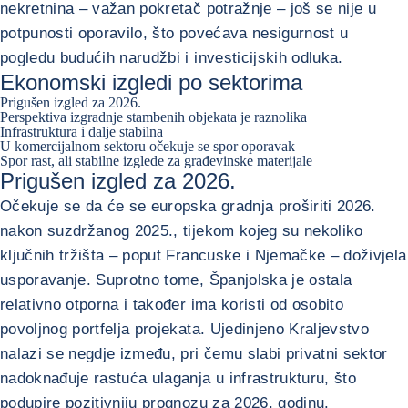
nekretnina – važan pokretač potražnje – još se nije u
potpunosti oporavilo, što povećava nesigurnost u
pogledu budućih narudžbi i investicijskih odluka.
Ekonomski izgledi po sektorima
Prigušen izgled za 2026.
Perspektiva izgradnje stambenih objekata je raznolika
Infrastruktura i dalje stabilna
U komercijalnom sektoru očekuje se spor oporavak
Spor rast, ali stabilne izglede za građevinske materijale
Prigušen izgled za 2026.
Očekuje se da će se europska gradnja proširiti 2026.
nakon suzdržanog 2025., tijekom kojeg su nekoliko
ključnih tržišta – poput Francuske i Njemačke – doživjela
usporavanje. Suprotno tome, Španjolska je ostala
relativno otporna i također ima koristi od osobito
povoljnog portfelja projekata. Ujedinjeno Kraljevstvo
nalazi se negdje između, pri čemu slabi privatni sektor
nadoknađuje rastuća ulaganja u infrastrukturu, što
podupire pozitivniju prognozu za 2026. godinu.