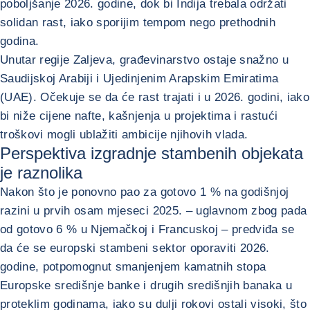
poboljšanje 2026. godine, dok bi Indija trebala održati
solidan rast, iako sporijim tempom nego prethodnih
godina.
Unutar regije Zaljeva, građevinarstvo ostaje snažno u
Saudijskoj Arabiji i Ujedinjenim Arapskim Emiratima
(UAE). Očekuje se da će rast trajati i u 2026. godini, iako
bi niže cijene nafte, kašnjenja u projektima i rastući
troškovi mogli ublažiti ambicije njihovih vlada.
Perspektiva izgradnje stambenih objekata
je raznolika
Nakon što je ponovno pao za gotovo 1 % na godišnjoj
razini u prvih osam mjeseci 2025. – uglavnom zbog pada
od gotovo 6 % u Njemačkoj i Francuskoj – predviđa se
da će se europski stambeni sektor oporaviti 2026.
godine, potpomognut smanjenjem kamatnih stopa
Europske središnje banke i drugih središnjih banaka u
proteklim godinama, iako su dulji rokovi ostali visoki, što