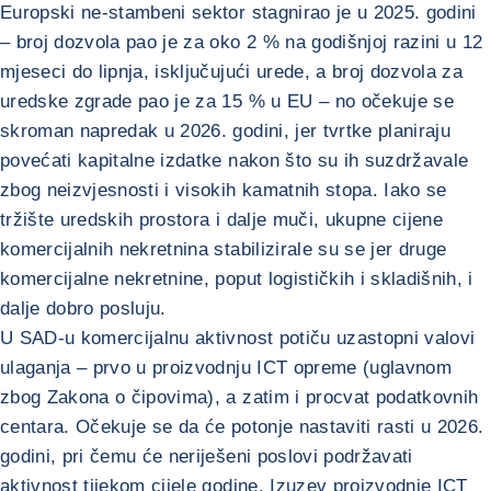
Europski ne-stambeni sektor stagnirao je u 2025. godini
– broj dozvola pao je za oko 2 % na godišnjoj razini u 12
mjeseci do lipnja, isključujući urede, a broj dozvola za
uredske zgrade pao je za 15 % u EU – no očekuje se
skroman napredak u 2026. godini, jer tvrtke planiraju
povećati kapitalne izdatke nakon što su ih suzdržavale
zbog neizvjesnosti i visokih kamatnih stopa. Iako se
tržište uredskih prostora i dalje muči, ukupne cijene
komercijalnih nekretnina stabilizirale su se jer druge
komercijalne nekretnine, poput logističkih i skladišnih, i
dalje dobro posluju.
U SAD-u komercijalnu aktivnost potiču uzastopni valovi
ulaganja – prvo u proizvodnju ICT opreme (uglavnom
zbog Zakona o čipovima), a zatim i procvat podatkovnih
centara. Očekuje se da će potonje nastaviti rasti u 2026.
godini, pri čemu će neriješeni poslovi podržavati
aktivnost tijekom cijele godine. Izuzev proizvodnje ICT