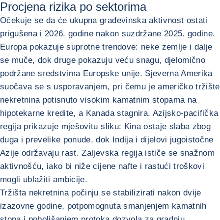
Procjena rizika po sektorima
Očekuje se da će ukupna građevinska aktivnost ostati
prigušena i 2026. godine nakon suzdržane 2025. godine.
Europa pokazuje suprotne trendove: neke zemlje i dalje
se muče, dok druge pokazuju veću snagu, djelomično
podržane sredstvima Europske unije. Sjeverna Amerika
suočava se s usporavanjem, pri čemu je američko tržište
nekretnina potisnuto visokim kamatnim stopama na
hipotekarne kredite, a Kanada stagnira. Azijsko-pacifička
regija prikazuje mješovitu sliku: Kina ostaje slaba zbog
duga i prevelike ponude, dok Indija i dijelovi jugoistočne
Azije održavaju rast. Zaljevska regija ističe se snažnom
aktivnošću, iako bi niže cijene nafte i rastući troškovi
mogli ublažiti ambicije.
Tržišta nekretnina počinju se stabilizirati nakon dvije
izazovne godine, potpomognuta smanjenjem kamatnih
stopa i poboljšanjem protoka dozvola za gradnju.