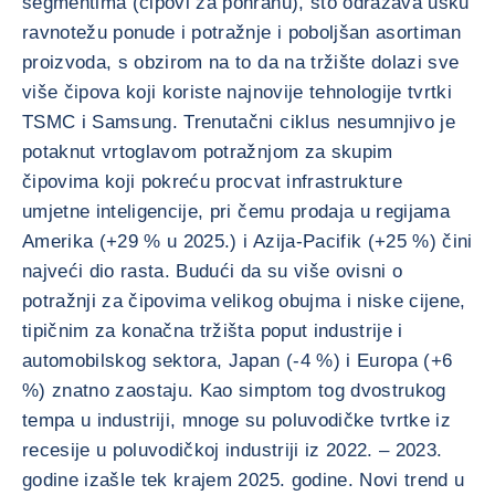
segmentima (čipovi za pohranu), što odražava usku
ravnotežu ponude i potražnje i poboljšan asortiman
proizvoda, s obzirom na to da na tržište dolazi sve
više čipova koji koriste najnovije tehnologije tvrtki
TSMC i Samsung. Trenutačni ciklus nesumnjivo je
potaknut vrtoglavom potražnjom za skupim
čipovima koji pokreću procvat infrastrukture
umjetne inteligencije, pri čemu prodaja u regijama
Amerika (+29 % u 2025.) i Azija-Pacifik (+25 %) čini
najveći dio rasta. Budući da su više ovisni o
potražnji za čipovima velikog obujma i niske cijene,
tipičnim za konačna tržišta poput industrije i
automobilskog sektora, Japan (-4 %) i Europa (+6
%) znatno zaostaju. Kao simptom tog dvostrukog
tempa u industriji, mnoge su poluvodičke tvrtke iz
recesije u poluvodičkoj industriji iz 2022. – 2023.
godine izašle tek krajem 2025. godine. Novi trend u