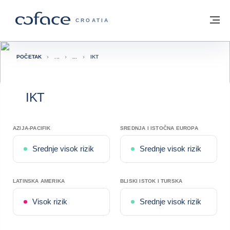
Saznajte više
Povratak na početnu stranicu
Iz
COFACE FOR TRADE - POČETNA STRAN
CROATIA
POČETAK
IKT
IKT
AZIJA-PACIFIK
SREDNJA I ISTOČNA EUROPA
Srednje visok rizik
Srednje visok rizik
LATINSKA AMERIKA
BLISKI ISTOK I TURSKA
Visok rizik
Srednje visok rizik