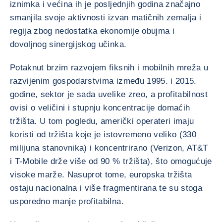
iznimka i većina ih je posljednjih godina značajno
smanjila svoje aktivnosti izvan matičnih zemalja i
regija zbog nedostatka ekonomije obujma i
dovoljnog sinergijskog učinka.
Potaknut brzim razvojem fiksnih i mobilnih mreža u
razvijenim gospodarstvima između 1995. i 2015.
godine, sektor je sada uvelike zreo, a profitabilnost
ovisi o veličini i stupnju koncentracije domaćih
tržišta. U tom pogledu, američki operateri imaju
koristi od tržišta koje je istovremeno veliko (330
milijuna stanovnika) i koncentrirano (Verizon, AT&T
i T-Mobile drže više od 90 % tržišta), što omogućuje
visoke marže. Nasuprot tome, europska tržišta
ostaju nacionalna i više fragmentirana te su stoga
usporedno manje profitabilna.