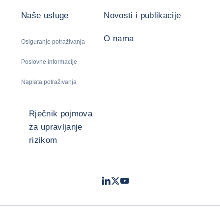
Naše usluge
Novosti i publikacije
O nama
Osiguranje potraživanja
Poslovne informacije
Naplata potraživanja
Rječnik pojmova
za upravljanje
rizikom
LinkedIn
Twitter
Youtube
- Coface
- Coface
- Coface