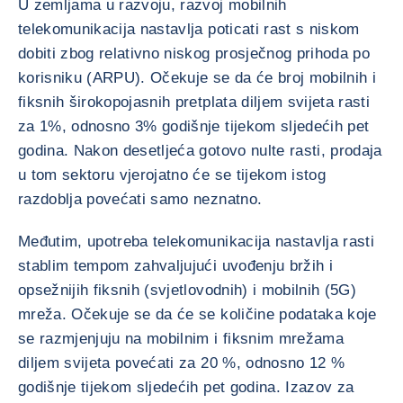
U zemljama u razvoju, razvoj mobilnih
telekomunikacija nastavlja poticati rast s niskom
dobiti zbog relativno niskog prosječnog prihoda po
korisniku (ARPU). Očekuje se da će broj mobilnih i
fiksnih širokopojasnih pretplata diljem svijeta rasti
za 1%, odnosno 3% godišnje tijekom sljedećih pet
godina. Nakon desetljeća gotovo nulte rasti, prodaja
u tom sektoru vjerojatno će se tijekom istog
razdoblja povećati samo neznatno.
Međutim, upotreba telekomunikacija nastavlja rasti
stablim tempom zahvaljujući uvođenju bržih i
opsežnijih fiksnih (svjetlovodnih) i mobilnih (5G)
mreža. Očekuje se da će se količine podataka koje
se razmjenjuju na mobilnim i fiksnim mrežama
diljem svijeta povećati za 20 %, odnosno 12 %
godišnje tijekom sljedećih pet godina. Izazov za