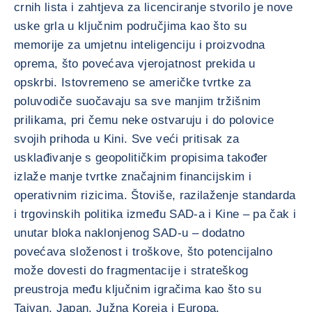
crnih lista i zahtjeva za licenciranje stvorilo je nove
uske grla u ključnim područjima kao što su
memorije za umjetnu inteligenciju i proizvodna
oprema, što povećava vjerojatnost prekida u
opskrbi. Istovremeno se američke tvrtke za
poluvodiče suočavaju sa sve manjim tržišnim
prilikama, pri čemu neke ostvaruju i do polovice
svojih prihoda u Kini. Sve veći pritisak za
usklađivanje s geopolitičkim propisima također
izlaže manje tvrtke značajnim financijskim i
operativnim rizicima. Štoviše, razilaženje standarda
i trgovinskih politika između SAD-a i Kine – pa čak i
unutar bloka naklonjenog SAD-u – dodatno
povećava složenost i troškove, što potencijalno
može dovesti do fragmentacije i strateškog
preustroja među ključnim igračima kao što su
Tajvan, Japan, Južna Koreja i Europa.