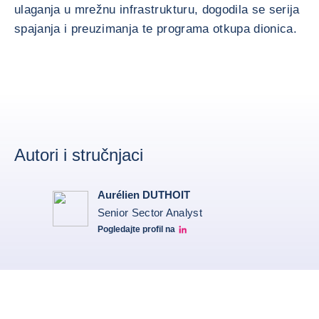
ulaganja u mrežnu infrastrukturu, dogodila se serija
spajanja i preuzimanja te programa otkupa dionica.
Autori i stručnjaci
Aurélien DUTHOIT
Senior Sector Analyst
Pogledajte profil na
Aurélien Duthoit Linkedin profile